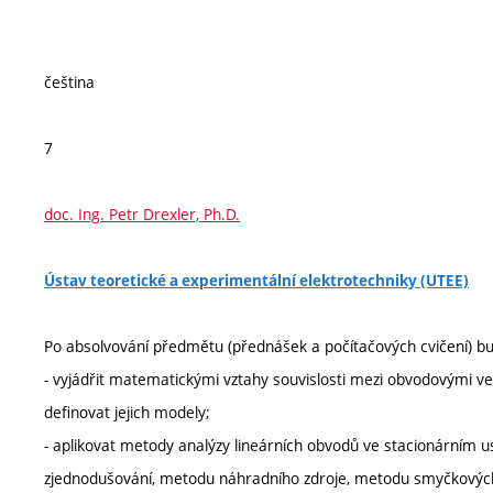
čeština
7
doc. Ing. Petr Drexler, Ph.D.
Ústav teoretické a experimentální elektrotechniky (UTEE)
Po absolvování předmětu (přednášek a počítačových cvičení) b
- vyjádřit matematickými vztahy souvislosti mezi obvodovými vel
definovat jejich modely;
- aplikovat metody analýzy lineárních obvodů ve stacionárním
zjednodušování, metodu náhradního zdroje, metodu smyčkových