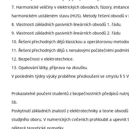
7. Harmonické veličiny v elektrických obvodech, fázory, imitan
harmonickém ustáleném stavu (HUS). Metody řešení obvodů v
8. Vlastnosti základních pasivních lineárních obvodů 1. řádu.
9. Vlastnosti základních pasivních lineárních obvodů 2. řádu
10. Řešení přechodných dějů klasickou a operátorovou metodo
11. Řešení přechodných dějů s nenulovými počátečními podmín
12. Bezpečnost v elektrotechnice.
13. Opakování látky, příprava na zkoušku.
V posledním týdny výuky proběhne přezkoušení ve smyslu § 5 Vyh
Prokazatelné poučení studentů z bezpečnostních předpisů nutný
Sb.
Poskytnutí základních znalostí z elektrotechniky a teorie obvo
studijního oboru. V numerických cvičeních prohloubit a upevnit te
některé teoretické poznatky.