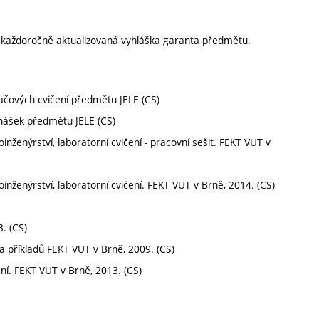
í každoročně aktualizovaná vyhláška garanta předmětu.
tačových cvičení předmětu JELE (CS)
dnášek předmětu JELE (CS)
oinženýrství, laboratorní cvičení - pracovní sešit. FEKT VUT v
ioinženýrství, laboratorní cvičení. FEKT VUT v Brně, 2014. (CS)
. (CS)
rka příkladů FEKT VUT v Brně, 2009. (CS)
ení. FEKT VUT v Brně, 2013. (CS)