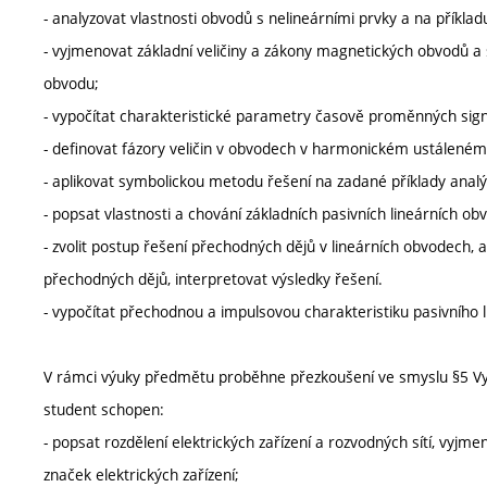
- analyzovat vlastnosti obvodů s nelineárními prvky a na příkla
- vyjmenovat základní veličiny a zákony magnetických obvodů a
obvodu;
- vypočítat charakteristické parametry časově proměnných sign
- definovat fázory veličin v obvodech v harmonickém ustáleném
- aplikovat symbolickou metodu řešení na zadané příklady ana
- popsat vlastnosti a chování základních pasivních lineárních ob
- zvolit postup řešení přechodných dějů v lineárních obvodech,
přechodných dějů, interpretovat výsledky řešení.
- vypočítat přechodnou a impulsovou charakteristiku pasivního 
V rámci výuky předmětu proběhne přezkoušení ve smyslu §5 Vy
student schopen:
- popsat rozdělení elektrických zařízení a rozvodných sítí, vyj
značek elektrických zařízení;