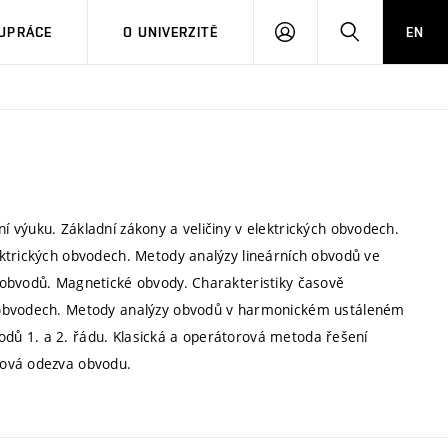
PŘIHLÁSIT
HLEDAT
UPRÁCE
O UNIVERZITĚ
EN
SE
 výuku. Základní zákony a veličiny v elektrických obvodech.
ktrických obvodech. Metody analýzy lineárních obvodů ve
 obvodů. Magnetické obvody. Charakteristiky časově
h obvodech. Metody analýzy obvodů v harmonickém ustáleném
bvodů 1. a 2. řádu. Klasická a operátorová metoda řešení
zová odezva obvodu.