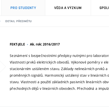
PRO STUDENTY
VĚDA A VÝZKUM
SPOL
DETAIL PŘEDMĚTU
FEKT-JELE
Ak. rok: 2016/2017
Seznámení s bezpečnostními předpisy nutnými pro laboratorní
Vlastnosti prvků elektrických obvodů. Výkonové poměry v ele
stacionárním ustáleném stavu. Základy nelineárních prvků a
proměnných signálů. Harmonický ustálený stav v lineárníc
stavu. Vlastnosti a použití základních pasivních lineárních o
přechodných dějů v lineárních obvodech. Přechodná a impul