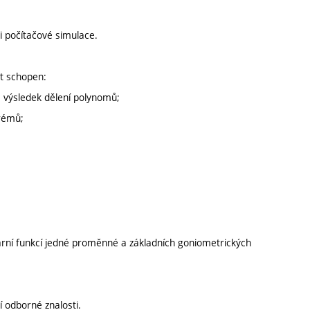
i počítačové simulace.
t schopen:
a výsledek dělení polynomů;
trémů;
neární funkcí jedné proměnné a základních goniometrických
 odborné znalosti.