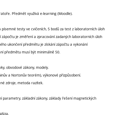
ratoře. Předmět využívá e-learning (Moodle).
ísemné testy ve cvičeních, 5 bodů za test z laboratorních úloh
zápočtu je změření a zpracování zadaných laboratorních úloh
ého ukončení předmětu je získání zápočtu a vykonání
ání předmětu musí být minimálně 50.
rvky, obvodové zákony, modely.
inův a Nortonův teorém), výkonové přizpůsobení.
né zdroje, metoda razítek.
 parametry, základní zákony, základy řešení magnetických
alýza.