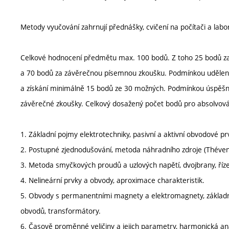
Metody vyučování zahrnují přednášky, cvičení na počítači a labo
Celkové hodnocení předmětu max. 100 bodů. Z toho 25 bodů za p
a 70 bodů za závěrečnou písemnou zkoušku. Podmínkou udělení 
a získání minimálně 15 bodů ze 30 možných. Podmínkou úspěšn
závěrečné zkoušky. Celkový dosažený počet bodů pro absolvov
1. Základní pojmy elektrotechniky, pasivní a aktivní obvodové p
2. Postupné zjednodušování, metoda náhradního zdroje (Théven
3. Metoda smyčkových proudů a uzlových napětí, dvojbrany, říze
4. Nelineární prvky a obvody, aproximace charakteristik.
5. Obvody s permanentními magnety a elektromagnety, základní
obvodů, transformátory.
6. Časově proměnné veličiny a jejich parametry, harmonická an