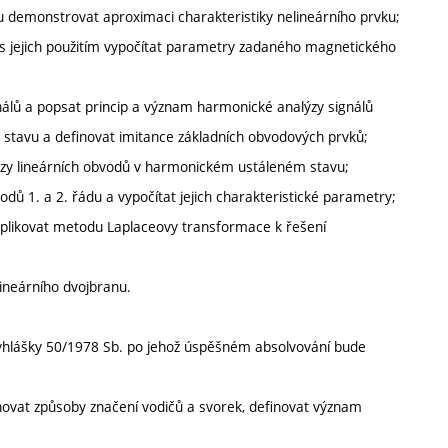
du demonstrovat aproximaci charakteristiky nelineárního prvku;
 s jejich použitím vypočítat parametry zadaného magnetického
álů a popsat princip a význam harmonické analýzy signálů
 stavu a definovat imitance základních obvodových prvků;
lýzy lineárních obvodů v harmonickém ustáleném stavu;
vodů 1. a 2. řádu a vypočítat jejich charakteristické parametry;
 aplikovat metodu Laplaceovy transformace k řešení
lineárního dvojbranu.
hlášky 50/1978 Sb. po jehož úspěšném absolvování bude
menovat způsoby značení vodičů a svorek, definovat význam