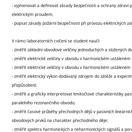
- vyjmenovat a definovat zásady bezpečnosti a ochrany zdraví 
elektrickým proudem;
- popsat zásady požární bezpečnosti při provozu elektrických zař
V rámci laboratorních cvičení se student naučí:
- změřit základní obvodové veličiny jednoduchých a složených dvoj
- změřit elektrické veličiny v obvodu v harmonickém ustáleném
- změřit elektrické veličiny v obvodu v harmonickém ustáleném
- změřit elektrický výkon dodávaný zdrojem do zátěže a experim
přizpůsobení;
- změřit a graficky interpretovat kmitočtové charakteristiky pa
paralelního rezonančního obvodu;
- změřit časové průběhy přechodných dějů v pasivních lineární
obvodových prvků na charakter přechodného děje;
- změřit spektra harmonických a neharmonických signálů a poro