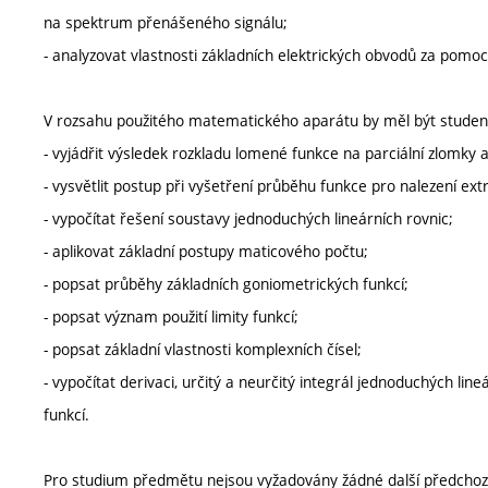
na spektrum přenášeného signálu;
- analyzovat vlastnosti základních elektrických obvodů za pomoc
V rozsahu použitého matematického aparátu by měl být studen
- vyjádřit výsledek rozkladu lomené funkce na parciální zlomky 
- vysvětlit postup při vyšetření průběhu funkce pro nalezení ex
- vypočítat řešení soustavy jednoduchých lineárních rovnic;
- aplikovat základní postupy maticového počtu;
- popsat průběhy základních goniometrických funkcí;
- popsat význam použití limity funkcí;
- popsat základní vlastnosti komplexních čísel;
- vypočítat derivaci, určitý a neurčitý integrál jednoduchých li
funkcí.
Pro studium předmětu nejsou vyžadovány žádné další předchozí