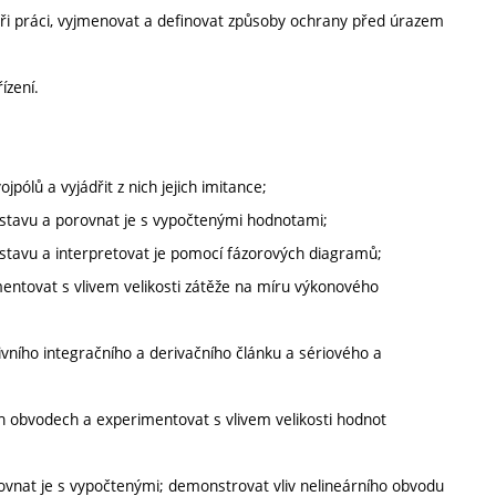
při práci, vyjmenovat a definovat způsoby ochrany před úrazem
ízení.
pólů a vyjádřit z nich jejich imitance;
 stavu a porovnat je s vypočtenými hodnotami;
 stavu a interpretovat je pomocí fázorových diagramů;
entovat s vlivem velikosti zátěže na míru výkonového
sivního integračního a derivačního článku a sériového a
ch obvodech a experimentovat s vlivem velikosti hodnot
vnat je s vypočtenými; demonstrovat vliv nelineárního obvodu