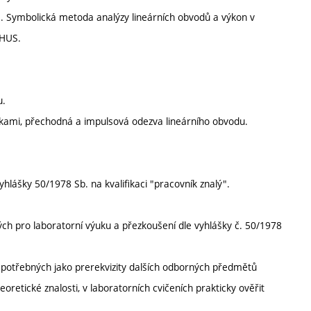
ce. Symbolická metoda analýzy lineárních obvodů a výkon v
 HUS.
u.
kami, přechodná a impulsová odezva lineárního obvodu.
lášky 50/1978 Sb. na kvalifikaci "pracovník znalý".
ch pro laboratorní výuku a přezkoušení dle vyhlášky č. 50/1978
dů potřebných jako prerekvizity dalších odborných předmětů
oretické znalosti, v laboratorních cvičeních prakticky ověřit