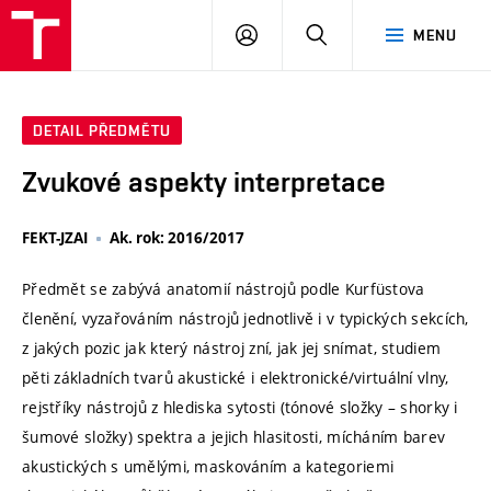
VUT
PŘIHLÁSIT
HLEDAT
MENU
SE
DETAIL PŘEDMĚTU
Zvukové aspekty interpretace
FEKT-JZAI
Ak. rok: 2016/2017
Předmět se zabývá anatomií nástrojů podle Kurfüstova
členění, vyzařováním nástrojů jednotlivě i v typických sekcích,
z jakých pozic jak který nástroj zní, jak jej snímat, studiem
pěti základních tvarů akustické i elektronické/virtuální vlny,
rejstříky nástrojů z hlediska sytosti (tónové složky – shorky i
šumové složky) spektra a jejich hlasitosti, mícháním barev
akustických s umělými, maskováním a kategoriemi