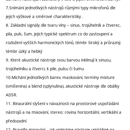
7.Snímání jednotlivých nástrojů různými typy mikrofonů dle
jejich výškové a směrové charakteristiky .
8. Základní signály dle tvaru vlny – sinus, trojúhelník a čtverec,
pila, puls, šum, jejich typické spektrum co do zastoupení a
rozložení vyšších harmonických tónů, témbr široký a průrazný,
témbr úzký a hebký
9. Které akustické nástroje svou barvou inklinují k sinusu,
trojúhelníku a čtverci, k pile, pulsu či šumu
10.Míchání jednotlivých barev, maskování, termíny mixture
(smíšenina) a blend (splynulina), akustické nástroje dle obálky
ADSR.
11. Binaurální slyšení v návaznosti na prostorové uspořádání
nástrojů a na mixování, stereo: rovina horizontální, vertikální a
předozadní
12. Pravidla mixování – jak vnímáme nástroje umístěné na