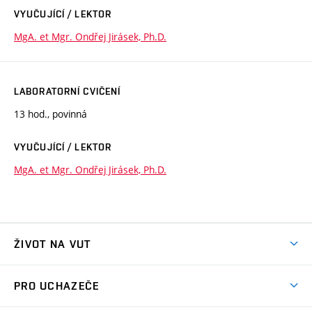
VYUČUJÍCÍ / LEKTOR
MgA. et Mgr. Ondřej Jirásek, Ph.D.
LABORATORNÍ CVIČENÍ
13 hod., povinná
VYUČUJÍCÍ / LEKTOR
MgA. et Mgr. Ondřej Jirásek, Ph.D.
ŽIVOT NA VUT
Atmosféra VUT
PRO UCHAZEČE
Prostory školy