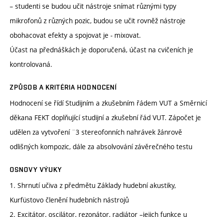
– studenti se budou učit nástroje snímat různými typy
mikrofonů z různých pozic, budou se učit rovněž nástroje
obohacovat efekty a spojovat je - mixovat.
Účast na přednáškách je doporučená, účast na cvičeních je
kontrolovaná.
ZPŮSOB A KRITÉRIA HODNOCENÍ
Hodnocení se řídí Studijním a zkušebním řádem VUT a Směrnicí
děkana FEKT doplňující studijní a zkušební řád VUT. Zápočet je
udělen za vytvoření ¨3 stereofonních nahrávek žánrově
odlišných kompozic, dále za absolvování závěrečného testu
OSNOVY VÝUKY
1. Shrnutí učiva z předmětu Základy hudební akustiky,
Kurfüstovo členění hudebních nástrojů
2. Excitátor, oscilátor, rezonátor, radiátor –jejich funkce u