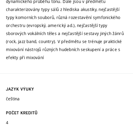
dynamického průběhu tónu. Dále jsou v předmětu
charakterizovány typy sálů z hlediska akustiky, nejčastější
typy komorních souborů, různá rozestavění symfonického
orchestru (evropský, americký ad.), nejčastější typy
sborových vokálních těles a nejčastější sestavy jiných žánrů
(rock, jazz band, country). V předmětu se trénuje praktické
mixování nástrojů různých hudebních seskupení a práce s
efekty při mixování
JAZYK VÝUKY
čeština
POČET KREDITŮ
4