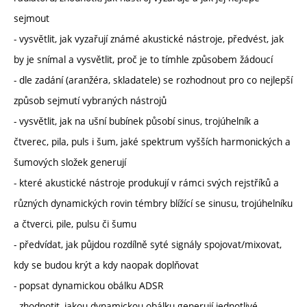
sejmout
- vysvětlit, jak vyzařují známé akustické nástroje, předvést, jak
by je snímal a vysvětlit, proč je to tímhle způsobem žádoucí
- dle zadání (aranžéra, skladatele) se rozhodnout pro co nejlepší
způsob sejmutí vybraných nástrojů
- vysvětlit, jak na ušní bubínek působí sinus, trojúhelník a
čtverec, pila, puls i šum, jaké spektrum vyšších harmonických a
šumových složek generují
- které akustické nástroje produkují v rámci svých rejstříků a
různých dynamických rovin témbry blížící se sinusu, trojúhelníku
a čtverci, pile, pulsu či šumu
- předvídat, jak půjdou rozdílně syté signály spojovat/mixovat,
kdy se budou krýt a kdy naopak doplňovat
- popsat dynamickou obálku ADSR
- zhodnotit, jakou dynamickou obálku generují jednotlivé