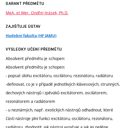
GARANT PŘEDMĚTU
MgA. et Mgr. Ondřej Jirásek, Ph.D.
ZAJIŠŤUJE ÚSTAV
Hudební fakulta (HF JAMU)
VÝSLEDKY UČENÍ PŘEDMĚTU
Absolvent předmětu je schopen:
Absolvent předmětu je schopen:
- popsat úlohu excitátoru, oscilátoru, rezonátoru, radiátoru
-definovat, co je v případě jednotlivých klávesových, strunných,
dechových nástrojů i zpěváků excitátorem, oscilátorem,
rezonátorem a radiátorem
- u neznámých, např. exotických nástrojů odhadnout, které
části nástroje plní funkci excitátoru, oscilátoru, rezonátoru,
radiátoru, zhodnotit, jak nástroj vyzařuje a jak jej nejlépe