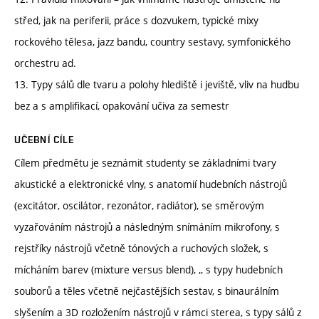
střed, jak na periferii, práce s dozvukem, typické mixy
rockového tělesa, jazz bandu, country sestavy, symfonického
orchestru ad.
13. Typy sálů dle tvaru a polohy hlediště i jeviště, vliv na hudbu
bez a s amplifikací, opakování učiva za semestr
UČEBNÍ CÍLE
Cílem předmětu je seznámit studenty se základními tvary
akustické a elektronické vlny, s anatomií hudebních nástrojů
(excitátor, oscilátor, rezonátor, radiátor), se směrovým
vyzařováním nástrojů a následným snímáním mikrofony, s
rejstříky nástrojů včetně tónových a ruchových složek, s
mícháním barev (mixture versus blend), ,, s typy hudebních
souborů a těles včetně nejčastějších sestav, s binaurálním
slyšením a 3D rozložením nástrojů v rámci sterea, s typy sálů z