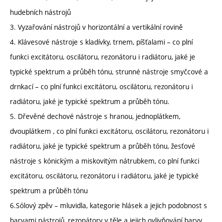
hudebních nástrojů
3. Vyzařování nástrojů v horizontální a vertikální rovině
4. Klávesové nástroje s kladívky, trnem, píšťalami – co plní
funkci excitátoru, oscilátoru, rezonátoru i radiátoru, jaké je
typické spektrum a průběh tónu, strunné nástroje smyčcové a
drnkací – co plní funkci excitátoru, oscilátoru, rezonátoru i
radiátoru, jaké je typické spektrum a průběh tónu.
5. Dřevěné dechové nástroje s hranou, jednoplátkem,
dvouplátkem , co plní funkci excitátoru, oscilátoru, rezonátoru i
radiátoru, jaké je typické spektrum a průběh tónu, žesťové
nástroje s kónickým a miskovitým nátrubkem, co plní funkci
excitátoru, oscilátoru, rezonátoru i radiátoru, jaké je typické
spektrum a průběh tónu
6.Sólový zpěv – mluvidla, kategorie hlásek a jejich podobnost s
barvami nástrojů, rezonátory v těle a jejich ovlivňování barvy..