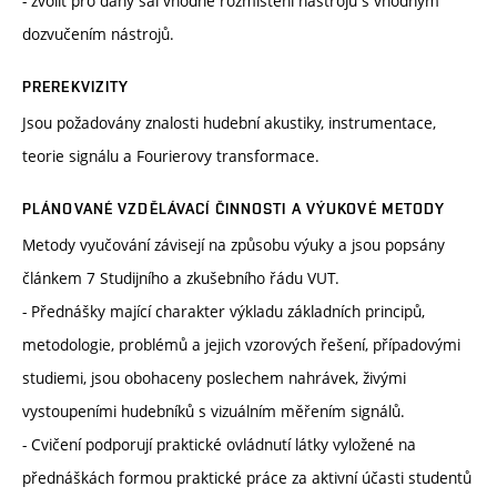
- zvolit pro daný sál vhodné rozmístění nástrojů s vhodným
dozvučením nástrojů.
PREREKVIZITY
Jsou požadovány znalosti hudební akustiky, instrumentace,
teorie signálu a Fourierovy transformace.
PLÁNOVANÉ VZDĚLÁVACÍ ČINNOSTI A VÝUKOVÉ METODY
Metody vyučování závisejí na způsobu výuky a jsou popsány
článkem 7 Studijního a zkušebního řádu VUT.
- Přednášky mající charakter výkladu základních principů,
metodologie, problémů a jejich vzorových řešení, případovými
studiemi, jsou obohaceny poslechem nahrávek, živými
vystoupeními hudebníků s vizuálním měřením signálů.
- Cvičení podporují praktické ovládnutí látky vyložené na
přednáškách formou praktické práce za aktivní účasti studentů