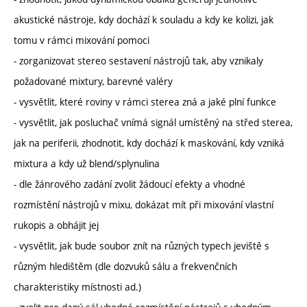
akustické nástroje, kdy dochází k souladu a kdy ke kolizi, jak
tomu v rámci mixování pomoci
- zorganizovat stereo sestavení nástrojů tak, aby vznikaly
požadované mixtury, barevné valéry
- vysvětlit, které roviny v rámci sterea zná a jaké plní funkce
- vysvětlit, jak posluchač vnímá signál umístěný na střed sterea,
jak na periferii, zhodnotit, kdy dochází k maskování, kdy vzniká
mixtura a kdy už blend/splynulina
- dle žánrového zadání zvolit žádoucí efekty a vhodné
rozmístění nástrojů v mixu, dokázat mít při mixování vlastní
rukopis a obhájit jej
- vysvětlit, jak bude soubor znít na různých typech jeviště s
různým hledištěm (dle dozvuků sálu a frekvenčních
charakteristiky místnosti ad.)