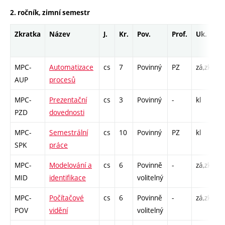
2. ročník, zimní semestr
Zkratka
Název
J.
Kr.
Pov.
Prof.
Uk.
H
r
MPC-
Automatizace
cs
7
Povinný
PZ
zá,zk
P
AUP
procesů
L
MPC-
Prezentační
cs
3
Povinný
-
kl
S
PZD
dovednosti
MPC-
Semestrální
cs
10
Povinný
PZ
kl
K
SPK
práce
MPC-
Modelování a
cs
6
Povinně
-
zá,zk
P
MID
identifikace
volitelný
C
MPC-
Počítačové
cs
6
Povinně
-
zá,zk
P
POV
vidění
volitelný
L