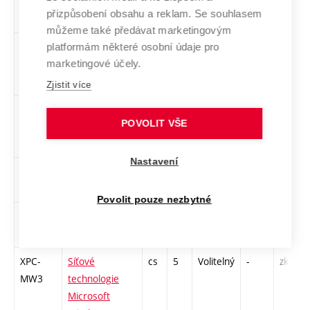
XPC-
Pedagogická
cs
5
Volitelný
-
zk
přizpůsobení obsahu a reklam. Se souhlasem
PEP
psychologie
můžeme také předávat marketingovým
XPC-
Podnikatelské
cs
4
Volitelný
-
zá
platformám některé osobní údaje pro
marketingové účely.
POM
minimum
Zjistit více
XPC-
Podvojné
cs
4
Volitelný
-
zk
POVOLIT VŠE
POU
účetnictví
Nastavení
MPC-
Regulované
cs
5
Volitelný
-
zá,zk
RP1
pohony 1
Povolit pouze nezbytné
MPC-
Rétorika
cs
2
Volitelný
-
zá
RET
XPC-
Síťové
cs
5
Volitelný
-
zk
MW3
technologie
Microsoft