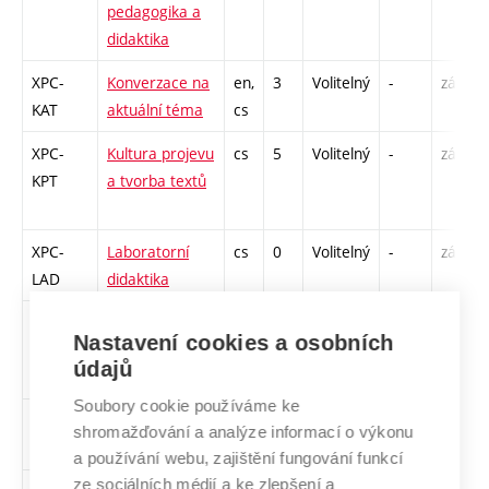
pedagogika a
didaktika
XPC-
Konverzace na
en,
3
Volitelný
-
zá,zk
KAT
aktuální téma
cs
XPC-
Kultura projevu
cs
5
Volitelný
-
zá
KPT
a tvorba textů
XPC-
Laboratorní
cs
0
Volitelný
-
zá
LAD
didaktika
MPC-
Manažerské
cs
2
Volitelný
-
zá
Nastavení cookies a osobních
MAU
účetnictví
údajů
Soubory cookie používáme ke
MPC-
Odborná praxe
cs
4
Volitelný
-
zá
shromažďování a analýze informací o výkonu
OPA
a používání webu, zajištění fungování funkcí
ze sociálních médií a ke zlepšení a