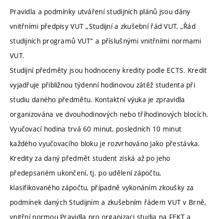
Pravidla a podmínky utváření studijních plánů jsou dány
vnitřními předpisy VUT „Studijní a zkušební řád VUT, „Řád
studijních programů VUT“ a příslušnými vnitřními normami
VUT.
Studijní předměty jsou hodnoceny kredity podle ECTS. Kredit
vyjadřuje přibližnou týdenní hodinovou zátěž studenta při
studiu daného předmětu. Kontaktní výuka je zpravidla
organizována ve dvouhodinových nebo tříhodinových blocích.
Vyučovací hodina trvá 60 minut, posledních 10 minut
každého vyučovacího bloku je rozvrhováno jako přestávka.
Kredity za daný předmět student získá až po jeho
předepsaném ukončení, tj. po udělení zápočtu,
klasifikovaného zápočtu, případně vykonáním zkoušky za
podmínek daných Studijním a zkušebním řádem VUT v Brně,
vnitřní normou Pravidla pro organizaci studia na FEKT a