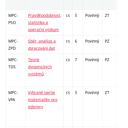
MPC-
Pravděpodobnost,
cs
5
Povinný
ZT
zá,zk
PSO
statistika a
operační výzkum
MPC-
Sběr, analýza a
cs
6
Povinný
PZ
zá,zk
ZPD
zpracování dat
MPC-
Teorie
cs
7
Povinný
PZ
zá,zk
TDS
dynamických
systémů
MPC-
Vybrané partie
cs
5
Povinný
ZT
zá,zk
VPA
matematiky pro
inženýry