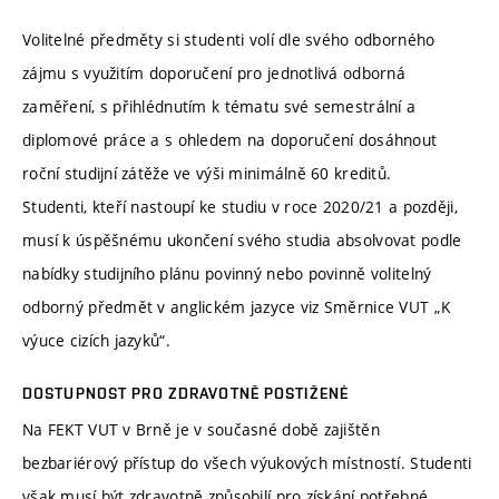
Volitelné předměty si studenti volí dle svého odborného
zájmu s využitím doporučení pro jednotlivá odborná
zaměření, s přihlédnutím k tématu své semestrální a
diplomové práce a s ohledem na doporučení dosáhnout
roční studijní zátěže ve výši minimálně 60 kreditů.
Studenti, kteří nastoupí ke studiu v roce 2020/21 a později,
musí k úspěšnému ukončení svého studia absolvovat podle
nabídky studijního plánu povinný nebo povinně volitelný
odborný předmět v anglickém jazyce viz Směrnice VUT „K
výuce cizích jazyků“.
DOSTUPNOST PRO ZDRAVOTNĚ POSTIŽENÉ
Na FEKT VUT v Brně je v současné době zajištěn
bezbariérový přístup do všech výukových místností. Studenti
však musí být zdravotně způsobilí pro získání potřebné