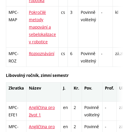
robotika
MPC-
Pokročilé
cs
3
Povinně
-
kl
P
MAP
metody
volitelný
L
mapování a
sebelokalizace
v robotice
MPC-
Rozpoznávání
cs
6
Povinně
-
zá,zk
P
ROZ
volitelný
P
Libovolný ročník, zimní semestr
Zkratka
Název
J.
Kr.
Pov.
Prof.
Uk.
MPC-
Angličtina pro
en
2
Povinně
-
zá
EFE1
život 1
volitelný
MPC-
Angličtina pro
en
2
Povinně
-
zá,zk