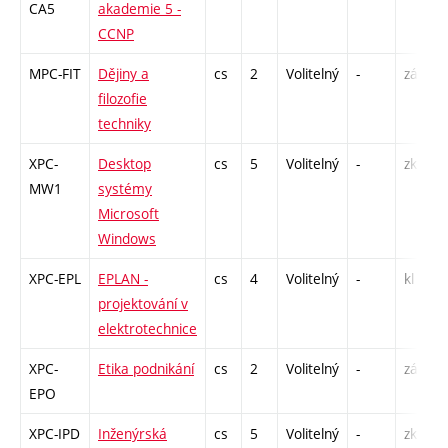
CA5
akademie 5 -
CCNP
MPC-FIT
Dějiny a
cs
2
Volitelný
-
zá
filozofie
techniky
XPC-
Desktop
cs
5
Volitelný
-
zk
MW1
systémy
Microsoft
Windows
XPC-EPL
EPLAN -
cs
4
Volitelný
-
kl
projektování v
elektrotechnice
XPC-
Etika podnikání
cs
2
Volitelný
-
zá
EPO
XPC-IPD
Inženýrská
cs
5
Volitelný
-
zk