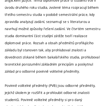
anglickém jazyce. Téma diplomové práce si studenti volí v
úvodu druhého roku studia, zvolené téma rozpracují během
třetího semestru studia v podobě semestrální práce, kdy
zpravidla analyzují zadání, seznamují se s literaturou a
navrhují možné způsoby řešení zadání. Ve čtvrtém semestru
studia dominantní část studijní zátěže tvoří realizace
diplomové práce. Rozsah a obsah předmětů profilujícího
základu byl stanoven tak, aby prohluboval znalosti a
dovednosti získané během bakalářského studia, prohluboval
teoretické porozumění základním principům a poskytnul
základ pro odborné povinně volitelné předměty.
Povinně volitelné předměty (PVB) jsou odborné předměty,
jejichž úkolem je rozšířit a prohloubit odborné znalosti
studentů. Povinně volitelné předměty si pro daný