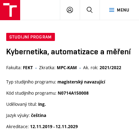
VUT
PŘIHLÁSIT
HLEDAT
MENU
SE
STUDIJNÍ PROGRAM
Kybernetika, automatizace a měření
Fakulta:
Zkratka:
Ak. rok:
FEKT
MPC-KAM
2021/2022
Typ studijního programu:
magisterský navazující
Kód studijního programu:
N0714A150008
Udělovaný titul:
Ing.
Jazyk výuky:
čeština
Akreditace:
12.11.2019 - 12.11.2029