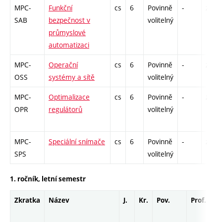
MPC-
Funkční
cs
6
Povinně
-
zá,zk
SAB
bezpečnost v
volitelný
průmyslové
automatizaci
MPC-
Operační
cs
6
Povinně
-
zá,zk
OSS
systémy a sítě
volitelný
MPC-
Optimalizace
cs
6
Povinně
-
zá,zk
OPR
regulátorů
volitelný
MPC-
Speciální snímače
cs
6
Povinně
-
zá,zk
SPS
volitelný
1. ročník, letní semestr
Zkratka
Název
J.
Kr.
Pov.
Prof.
Uk