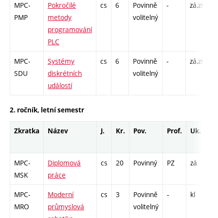
MPC-
Pokročilé
cs
6
Povinně
-
zá,zk
P
PMP
metody
volitelný
L
programování
PLC
MPC-
Systémy
cs
6
Povinně
-
zá,zk
P
SDU
diskrétních
volitelný
C
událostí
2. ročník, letní semestr
Zkratka
Název
J.
Kr.
Pov.
Prof.
Uk.
H
r
MPC-
Diplomová
cs
20
Povinný
PZ
zá
V
MSK
práce
5
MPC-
Moderní
cs
3
Povinně
-
kl
P
MRO
průmyslová
volitelný
L