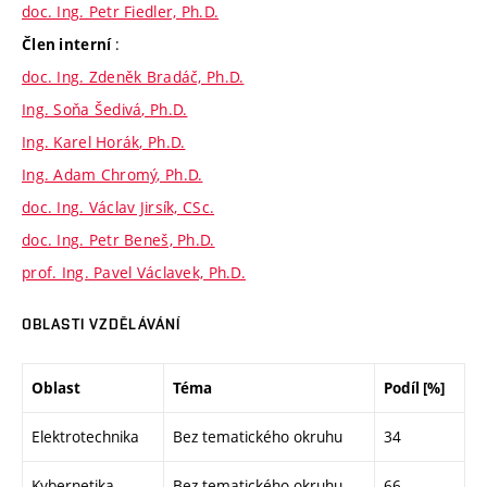
doc. Ing. Petr Fiedler, Ph.D.
:
Člen interní
doc. Ing. Zdeněk Bradáč, Ph.D.
Ing. Soňa Šedivá, Ph.D.
Ing. Karel Horák, Ph.D.
Ing. Adam Chromý, Ph.D.
doc. Ing. Václav Jirsík, CSc.
doc. Ing. Petr Beneš, Ph.D.
prof. Ing. Pavel Václavek, Ph.D.
OBLASTI VZDĚLÁVÁNÍ
Oblast
Téma
Podíl [%]
Elektrotechnika
Bez tematického okruhu
34
Kybernetika
Bez tematického okruhu
66