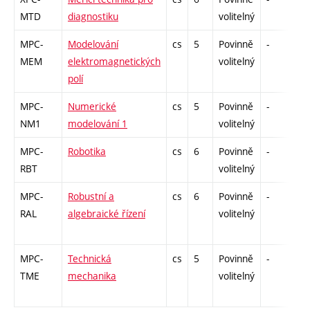
MTD
diagnostiku
volitelný
MPC-
Modelování
cs
5
Povinně
-
zá
MEM
elektromagnetických
volitelný
polí
MPC-
Numerické
cs
5
Povinně
-
zk
NM1
modelování 1
volitelný
MPC-
Robotika
cs
6
Povinně
-
zá
RBT
volitelný
MPC-
Robustní a
cs
6
Povinně
-
zá
RAL
algebraické řízení
volitelný
MPC-
Technická
cs
5
Povinně
-
zá
TME
mechanika
volitelný