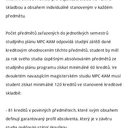
skladbou a obsahem individuálně stanoveným v každém
předmětu.
Počet předmětů zařazených do jednotlivých semestrů
studijního plánu MPC-KAM odpovídá studijní zátěži dané
kreditovým ohodnocením těchto předmětů, student by měl
za rok svého studia úspěšným absolvováním předmětů ze
studijního plánu programu získat minimálně 60 kreditů. Ve
dvouletém navazujícím magisterském studiu MPC-KAM musí
student získat minimálně 120 kreditů ve stanovené kreditové
skladbě:
- 81 kreditů v povinných předmětech, které svým obsahem
definují garantovaný profil absolventa, který je v závěru
studia ověřován státní zkouškou,