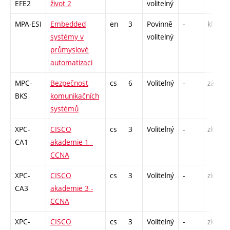
EFE2
život 2
volitelný
MPA-ESI
Embedded
en
3
Povinně
-
kl
systémy v
volitelný
průmyslové
automatizaci
MPC-
Bezpečnost
cs
6
Volitelný
-
zá,zk
BKS
komunikačních
systémů
XPC-
CISCO
cs
3
Volitelný
-
zk
CA1
akademie 1 -
CCNA
XPC-
CISCO
cs
3
Volitelný
-
zk
CA3
akademie 3 -
CCNA
XPC-
CISCO
cs
3
Volitelný
-
zk