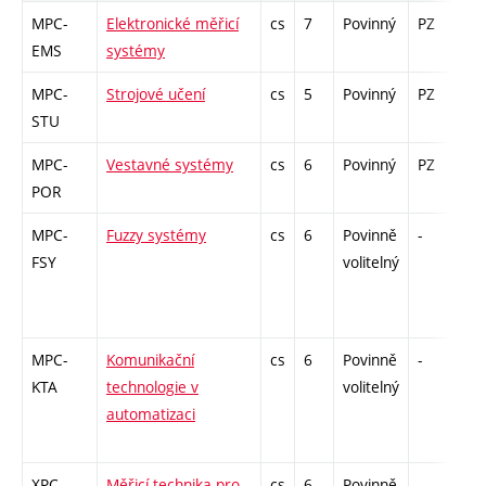
MPC-
Elektronické měřicí
cs
7
Povinný
PZ
zá
EMS
systémy
MPC-
Strojové učení
cs
5
Povinný
PZ
zá
STU
MPC-
Vestavné systémy
cs
6
Povinný
PZ
zá
POR
MPC-
Fuzzy systémy
cs
6
Povinně
-
zá
FSY
volitelný
MPC-
Komunikační
cs
6
Povinně
-
zá
KTA
technologie v
volitelný
automatizaci
XPC-
Měřicí technika pro
cs
6
Povinně
-
zá