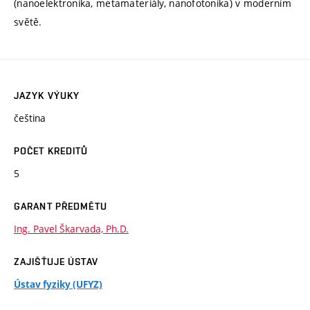
(nanoelektronika, metamateriály, nanofotonika) v moderním
světě.
JAZYK VÝUKY
čeština
POČET KREDITŮ
5
GARANT PŘEDMĚTU
Ing. Pavel Škarvada, Ph.D.
ZAJIŠŤUJE ÚSTAV
Ústav fyziky (UFYZ)