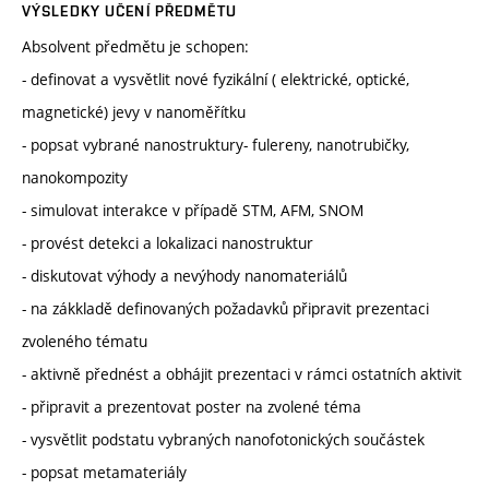
VÝSLEDKY UČENÍ PŘEDMĚTU
Absolvent předmětu je schopen:
- definovat a vysvětlit nové fyzikální ( elektrické, optické,
magnetické) jevy v nanoměřítku
- popsat vybrané nanostruktury- fulereny, nanotrubičky,
nanokompozity
- simulovat interakce v případě STM, AFM, SNOM
- provést detekci a lokalizaci nanostruktur
- diskutovat výhody a nevýhody nanomateriálů
- na zákkladě definovaných požadavků připravit prezentaci
zvoleného tématu
- aktivně přednést a obhájit prezentaci v rámci ostatních aktivit
- připravit a prezentovat poster na zvolené téma
- vysvětlit podstatu vybraných nanofotonických součástek
- popsat metamateriály