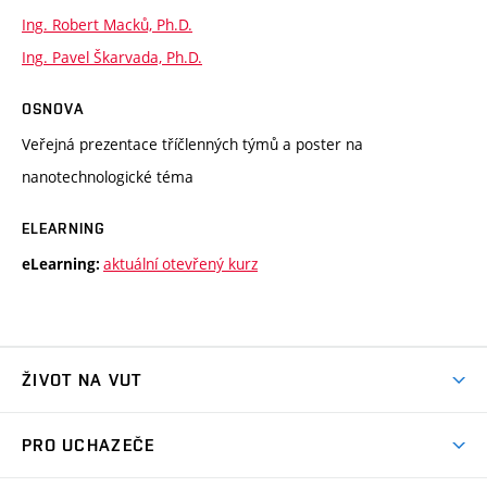
Ing. Robert Macků, Ph.D.
Ing. Pavel Škarvada, Ph.D.
OSNOVA
Veřejná prezentace tříčlenných týmů a poster na
nanotechnologické téma
ELEARNING
aktuální otevřený kurz
eLearning:
ŽIVOT NA VUT
Atmosféra VUT
PRO UCHAZEČE
Prostory školy