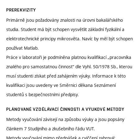
PREREKVIZITY
Primárně jsou požadovány znalosti na úrovni bakalářského
studia. Student má být schopen vysvětlit základní fyzikální a
elektrotechnické principy mikrosvěta. Navíc by měl být schopen
používat Matlab.
Práce v laboratoři je podmíněna platnou kvalifikací „pracovníka
znalého pro samostatnou činnost“ dle Vyhl. 50/1978 Sb., kterou
musí studenti získat před zahájením výuky. Informace k této
kvalifikaci jsou uvedeny ve Směrnici děkana Seznámení
studentů s bezpečnostními předpisy.
PLÁNOVANÉ VZDĚLÁVACÍ ČINNOSTI A VÝUKOVÉ METODY
Metody vyučování závisejí na způsobu výuky a jsou popsány
článkem 7 Studijního a zkušebního řádu VUT.
Metody vyučování mimo přednášek a cviččení zahrnují: