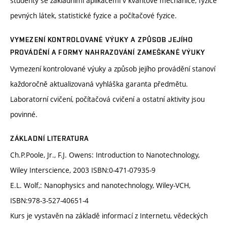
studenty se základními aplikacemi v kvantové mechanice, fyzice
pevných látek, statistické fyzice a počítačové fyzice.
VYMEZENÍ KONTROLOVANÉ VÝUKY A ZPŮSOB JEJÍHO
PROVÁDĚNÍ A FORMY NAHRAZOVÁNÍ ZAMEŠKANÉ VÝUKY
Vymezení kontrolované výuky a způsob jejího provádění stanoví
každoročně aktualizovaná vyhláška garanta předmětu.
Laboratorní cvičení, počítačová cvičení a ostatní aktivity jsou
povinné.
ZÁKLADNÍ LITERATURA
Ch.P.Poole, Jr., F.J. Owens: Introduction to Nanotechnology,
Wiley Interscience, 2003 ISBN:0-471-07935-9
E.L. Wolf,: Nanophysics and nanotechnology, Wiley-VCH,
ISBN:978-3-527-40651-4
Kurs je vystavěn na základě informací z Internetu, vědeckých