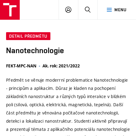
VUT
PŘIHLÁSIT
HLEDAT
MENU
SE
DETAIL PŘEDMĚTU
Nanotechnologie
FEKT-MPC-NAN
Ak. rok: 2021/2022
Předmět se věnuje moderrní problematice Nanotechnologie
- principům a aplikacím. Důraz je kladen na pochopení
základních nanostruktur a různých typů interakce v blízkém
poli (silová, optická, elektrická, magnetická, tepelná). Další
část předmětu je věnována počítačové nanotechnologii,
detekci a lokalizaci nanostruktur. Studenti aktivně připravují
a prezentují témata z aplikačního potenciálu nanotechnologie