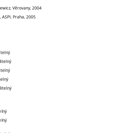
zkiewicz, Věrovany, 2004
, ASPI, Praha, 2005
itelný
itelný
itelný
telný
itelný
elný
elný