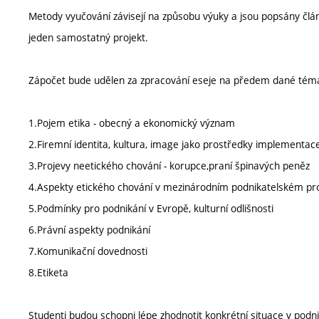
Metody vyučování závisejí na způsobu výuky a jsou popsány člá
jeden samostatný projekt.
Zápočet bude udělen za zpracování eseje na předem dané téma a
1.Pojem etika - obecný a ekonomický význam
2.Firemní identita, kultura, image jako prostředky implementace
3.Projevy neetického chování - korupce,praní špinavých peněz
4.Aspekty etického chování v mezinárodním podnikatelském pr
5.Podmínky pro podnikání v Evropě, kulturní odlišnosti
6.Právní aspekty podnikání
7.Komunikační dovednosti
8.Etiketa
Studenti budou schopni lépe zhodnotit konkrétní situace v podni