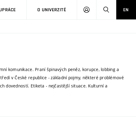
PŘIHLÁSIT
HLEDAT
UPRÁCE
O UNIVERZITĚ
EN
SE
remní komunikace. Praní špinavých peněz, korupce, lobbing a
středí v České republice - základní pojmy, některé problémové
 dovedností. Etiketa - nejčastější situace. Kulturní a