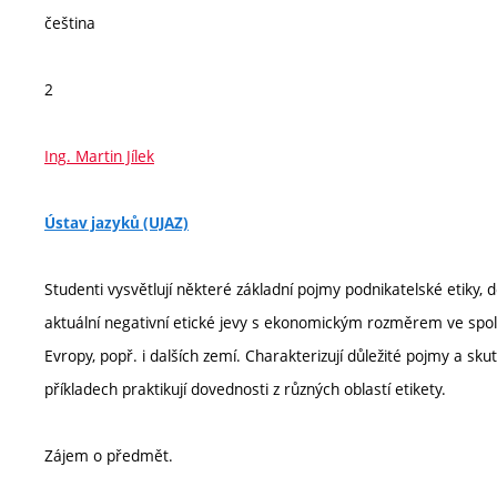
čeština
2
Ing. Martin Jílek
Ústav jazyků (UJAZ)
Studenti vysvětlují některé základní pojmy podnikatelské etiky, d
aktuální negativní etické jevy s ekonomickým rozměrem ve spole
Evropy, popř. i dalších zemí. Charakterizují důležité pojmy a s
příkladech praktikují dovednosti z různých oblastí etikety.
Zájem o předmět.