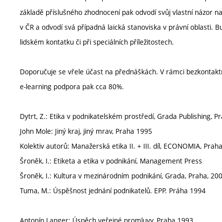
základě příslušného zhodnocení pak odvodí svůj vlastní názor na
v ČR a odvodí svá případná laická stanoviska v právní oblasti. B
lidském kontatku či při speciálních příležitostech.
Doporučuje se vřele účast na přednáškách. V rámci bezkontaktn
e-learning podpora pak cca 80%.
Dytrt, Z.: Etika v podnikatelském prostředí, Grada Publishing, P
John Mole: Jiný kraj, jiný mrav, Praha 1995
Kolektiv autorů: Manažerská etika II. + III. díl, ECONOMIA, Pra
Šroněk, I.: Etiketa a etika v podnikání, Management Press
Šroněk, I.: Kultura v mezinárodním podnikání, Grada, Praha, 20
Tuma, M.: Úspěšnost jednání podnikatelů. EPP. Práha 1994
Antonín Langer: Úspěch veřejné promluvy, Praha 1993