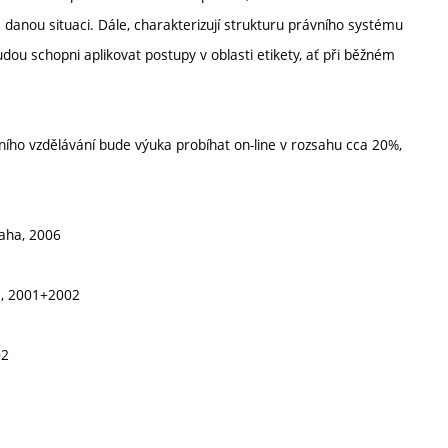
 danou situaci. Dále, charakterizují strukturu právního systému
udou schopni aplikovat postupy v oblasti etikety, ať při běžném
ího vzdělávání bude výuka probíhat on-line v rozsahu cca 20%,
raha, 2006
ha, 2001+2002
02