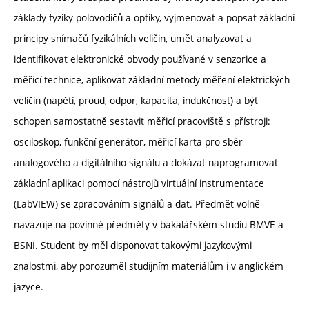
základy fyziky polovodičů a optiky, vyjmenovat a popsat základní
principy snímačů fyzikálních veličin, umět analyzovat a
identifikovat elektronické obvody používané v senzorice a
měřicí technice, aplikovat základní metody měření elektrických
veličin (napětí, proud, odpor, kapacita, indukčnost) a být
schopen samostatně sestavit měřicí pracoviště s přístroji:
osciloskop, funkční generátor, měřicí karta pro sběr
analogového a digitálního signálu a dokázat naprogramovat
základní aplikaci pomocí nástrojů virtuální instrumentace
(LabVIEW) se zpracováním signálů a dat. Předmět volně
navazuje na povinné předměty v bakalářském studiu BMVE a
BSNI. Student by měl disponovat takovými jazykovými
znalostmi, aby porozuměl studijním materiálům i v anglickém
jazyce.