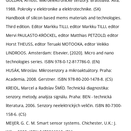
GULDAN, Arnošt. Mikroelektronické senzory. Bratislava: Alfa,
1988. Pokroky v elektronike a elektrotechnike. (SK)
Handbook of silicon based mems materials and technologies.
Third edition. Editor Markku TILLI, editor Markku TILLI, editor
Mervi PAULASTO-KRÖCKEL, editor Matthias PETZOLD, editor
Horst THEUSS, editor Teruaki MOTOOKA, editor Veikko
LINDROOS. Amsterdam: Elsevier, [2020]. Micro and nano
technologies series. ISBN 978-0-12-817786-0. (EN)
HUSÁK, Miroslav. Mikrosenzory a mikroaktuátory. Praha:
Academia, 2008. Gerstner. ISBN 978-80-200-1478-8. (CS)
KREIDL, Marcel a Radislav ŠMÍD. Technická diagnostika:
senzory, metody, analýza signálu. Praha: BEN - technická
literatura, 2006. Senzory neelektrických veličin. ISBN 80-7300-
158-6. (CS)
MEIJER, G. C. M. Smart sensor systems. Chichester, U.K.: J.