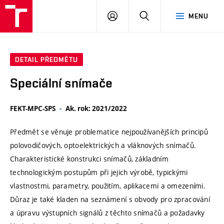
VUT
PŘIHLÁSIT
HLEDAT
MENU
SE
DETAIL PŘEDMĚTU
Speciální snímače
FEKT-MPC-SPS
Ak. rok: 2021/2022
Předmět se věnuje problematice nejpoužívanějších principů
polovodičových, optoelektrických a vláknových snímačů.
Charakteristické konstrukci snímačů, základním
technologickým postupům při jejich výrobě, typickými
vlastnostmi, parametry, použitím, aplikacemi a omezeními.
Důraz je také kladen na seznámení s obvody pro zpracování
a úpravu výstupních signálů z těchto snímačů a požadavky