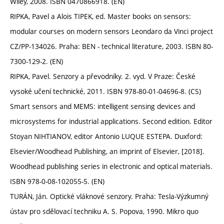
Wiley, 2008. ISBN 0470866918. (EN)
RIPKA, Pavel a Alois TIPEK, ed. Master books on sensors:
modular courses on modern sensors Leondaro da Vinci project
CZ/PP-134026. Praha: BEN - technical literature, 2003. ISBN 80-
7300-129-2. (EN)
RIPKA, Pavel. Senzory a převodníky. 2. vyd. V Praze: České
vysoké učení technické, 2011. ISBN 978-80-01-04696-8. (CS)
Smart sensors and MEMS: intelligent sensing devices and
microsystems for industrial applications. Second edition. Editor
Stoyan NIHTIANOV, editor Antonio LUQUE ESTEPA. Duxford:
Elsevier/Woodhead Publishing, an imprint of Elsevier, [2018].
Woodhead publishing series in electronic and optical materials.
ISBN 978-0-08-102055-5. (EN)
TURÁN, Ján. Optické vláknové senzory. Praha: Tesla-Výzkumný
ústav pro sdělovací techniku A. S. Popova, 1990. Mikro quo