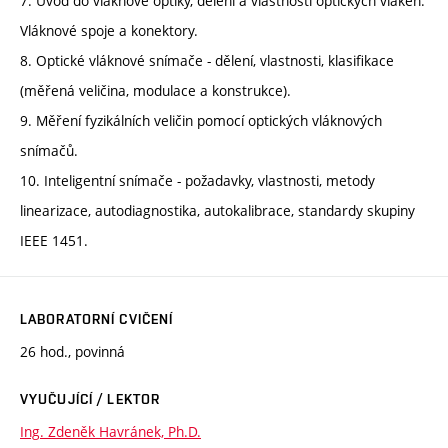
7. Úvod do vláknové optiky, dělení a vlastnosti optických vláken.
Vláknové spoje a konektory.
8. Optické vláknové snímače - dělení, vlastnosti, klasifikace
(měřená veličina, modulace a konstrukce).
9. Měření fyzikálních veličin pomocí optických vláknových
snímačů.
10. Inteligentní snímače - požadavky, vlastnosti, metody
linearizace, autodiagnostika, autokalibrace, standardy skupiny
IEEE 1451.
LABORATORNÍ CVIČENÍ
26 hod., povinná
VYUČUJÍCÍ / LEKTOR
Ing. Zdeněk Havránek, Ph.D.