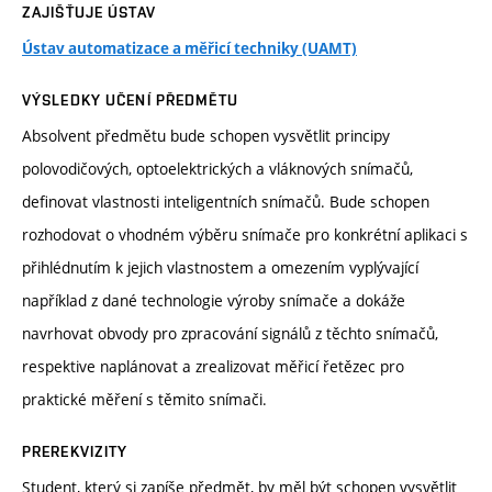
ZAJIŠŤUJE ÚSTAV
Ústav automatizace a měřicí techniky (UAMT)
VÝSLEDKY UČENÍ PŘEDMĚTU
Absolvent předmětu bude schopen vysvětlit principy
polovodičových, optoelektrických a vláknových snímačů,
definovat vlastnosti inteligentních snímačů. Bude schopen
rozhodovat o vhodném výběru snímače pro konkrétní aplikaci s
přihlédnutím k jejich vlastnostem a omezením vyplývající
například z dané technologie výroby snímače a dokáže
navrhovat obvody pro zpracování signálů z těchto snímačů,
respektive naplánovat a zrealizovat měřicí řetězec pro
praktické měření s těmito snímači.
PREREKVIZITY
Student, který si zapíše předmět, by měl být schopen vysvětlit