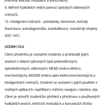
(měřená veličina, modulace a konstrukce).
9. Měření fyzikálních veličin pomocí optických vláknových
snímačů.
10. Inteligentní snímače - požadavky, vlastnosti, metody
linearizace, autodiagnostika, autokalibrace, standardy skupiny
IEEE 1451.
UČEBNÍ CÍLE
Cílem předmětu je seznámit studenty a prohloubit jejich
znalosti v oblasti vybraných typů polovodičových,
optoelektrických, vláknových, MEMS (mikro-elektro-
mechanických), MOEMS (mikro-opto-elektromechanických) a
inteligentních snímačů. Studenti se seznámí s jejich použitím v
reálných aplikacích, například v měření, navigaci, robotice, atp.
Cílem je vytvořit studentům přehled a představu o používaných
fyzikálních jevech, měřicích metodách a koncepcích těchto