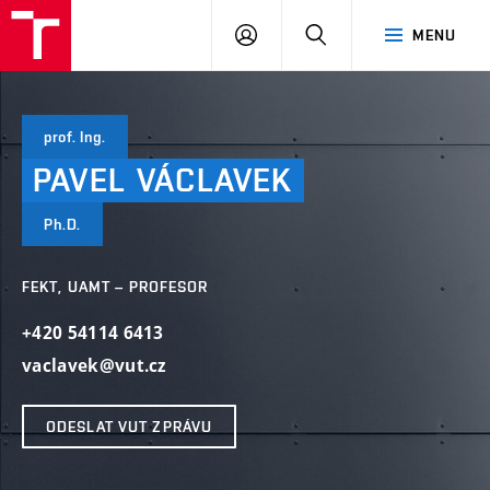
VUT
PŘIHLÁSIT
HLEDAT
MENU
SE
prof. Ing.
PAVEL
VÁCLAVEK
Ph.D.
FEKT, UAMT – PROFESOR
+420 54114 6413
vaclavek@vut.cz
ODESLAT VUT ZPRÁVU