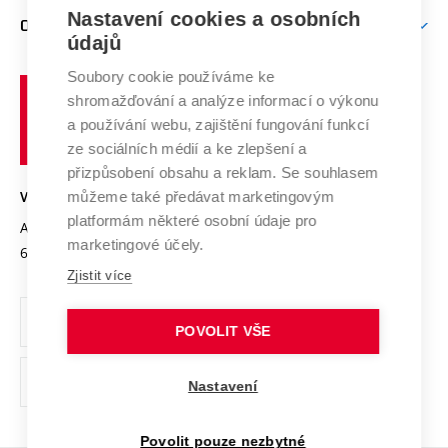
Zpracování osobních údajů uchazečů o studium
Firemní spolupráce
Nastavení cookies a osobních
Mezinárodní vědecká rada
O UNIVERZITĚ
Doktorské studium
Podpora podnikání
E-přihláška
údajů
Zahraniční spolupráce
Systém zajišťování kvality výzkumu
Profil univerzity
Soubory cookie používáme ke
Spolupráce se školami
Vysoké
Výzkumné infrastruktury
shromažďování a analýze informací o výkonu
Udržitelná univerzita
učení
Služby univerzity
Transfer znalostí
a používání webu, zajištění fungování funkcí
technické
Podnikavá univerzita / ContriBUTe
Mezinárodní dohody
ze sociálních médií a ke zlepšení a
Open Science
v
Bezpečná univerzita
přizpůsobení obsahu a reklam. Se souhlasem
Univerzitní sítě
Brně
Projekty
můžeme také předávat marketingovým
VYSOKÉ UČENÍ TECHNICKÉ V BRNĚ
Vyznamenání
platformám některé osobní údaje pro
Projekty ze strukturálních fondů
Antonínská 548/1
www.vut.cz
marketingové účely.
Organizační struktura
602 00 Brno
vut@vutbr.cz
Specifický výzkum
Zjistit více
Úřední deska
Ochrana osobních údajů
POVOLIT VŠE
(externí
Pracovní příležitosti
Nastavení
odkaz)
Podpora a rozvoj zaměstnanců a studujících
Povolit pouze nezbytné
Rovné příležitosti