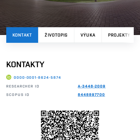
KONTAKT
ŽIVOTOPIS
VÝUKA
PROJEKTY
KONTAKTY
0000-0001-8624-5874
RESEARCHER ID
A-3448-2009
SCOPUS ID
8448897700