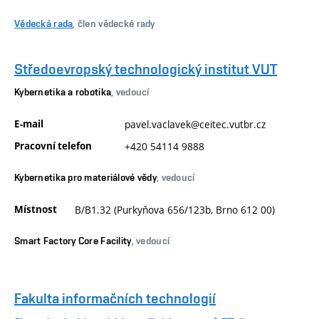
Vědecká rada
, člen vědecké rady
Středoevropský technologický institut VUT
Kybernetika a robotika
, vedoucí
E-mail
pavel.vaclavek@ceitec.vutbr.cz
Pracovní telefon
+420 54114 9888
Kybernetika pro materiálové vědy
, vedoucí
Místnost
B/B1.32 (Purkyňova 656/123b, Brno 612 00)
Smart Factory Core Facility
, vedoucí
Fakulta informačních technologií