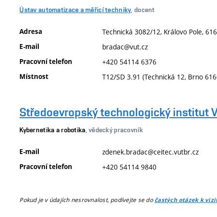
Ústav automatizace a měřicí techniky
, docent
Adresa
Technická 3082/12, Královo Pole, 616
E-mail
bradac@vut.cz
Pracovní telefon
+420 54114 6376
Místnost
T12/SD 3.91 (Technická 12, Brno 616
Středoevropský technologický institut 
Kybernetika a robotika
, vědecký pracovník
E-mail
zdenek.bradac@ceitec.vutbr.cz
Pracovní telefon
+420 54114 9840
Pokud je v údajích nesrovnalost, podívejte se do
častých otázek k viz