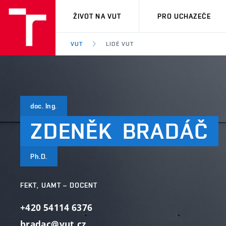
VUT
ŽIVOT NA VUT
PRO UCHAZEČE
VUT
LIDÉ VUT
doc. Ing.
ZDENĚK
BRADÁČ
Ph.D.
FEKT, UAMT – DOCENT
+420 54114 6376
bradac@vut.cz