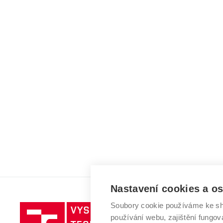
Nastavení cookies a o
Soubory cookie používáme ke sh
Vysoké
používání webu, zajištění fungová
učení