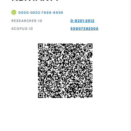
0000-0002-7698-6959
RESEARCHER ID
D-8201-2012
SCOPUS ID
55907362000