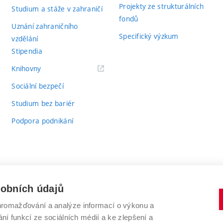
Projekty ze strukturálních
Studium a stáže v zahraničí
fondů
Uznání zahraničního
Specifický výzkum
vzdělání
Stipendia
(externí
Knihovny
odkaz)
Sociální bezpečí
Studium bez bariér
Podpora podnikání
sobních údajů
romažďování a analýze informací o výkonu a
VYSOKÉ UČENÍ TECHNICKÉ V BRNĚ
ní funkcí ze sociálních médií a ke zlepšení a