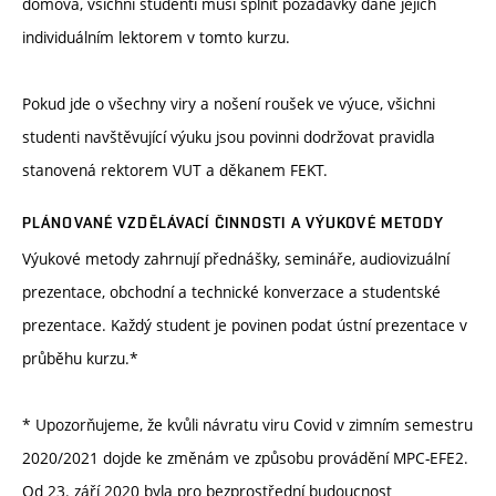
domova, všichni studenti musí splnit požadavky dané jejich
individuálním lektorem v tomto kurzu.
Pokud jde o všechny viry a nošení roušek ve výuce, všichni
studenti navštěvující výuku jsou povinni dodržovat pravidla
stanovená rektorem VUT a děkanem FEKT.
PLÁNOVANÉ VZDĚLÁVACÍ ČINNOSTI A VÝUKOVÉ METODY
Výukové metody zahrnují přednášky, semináře, audiovizuální
prezentace, obchodní a technické konverzace a studentské
prezentace. Každý student je povinen podat ústní prezentace v
průběhu kurzu.*
* Upozorňujeme, že kvůli návratu viru Covid v zimním semestru
2020/2021 dojde ke změnám ve způsobu provádění MPC-EFE2.
Od 23. září 2020 byla pro bezprostřední budoucnost