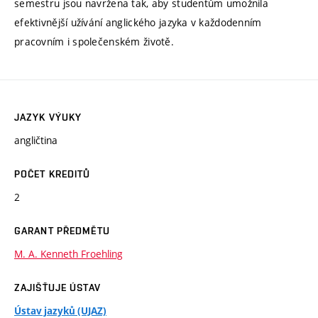
semestru jsou navržena tak, aby studentům umožnila
efektivnější užívání anglického jazyka v každodenním
pracovním i společenském životě.
JAZYK VÝUKY
angličtina
POČET KREDITŮ
2
GARANT PŘEDMĚTU
M. A. Kenneth Froehling
ZAJIŠŤUJE ÚSTAV
Ústav jazyků (UJAZ)