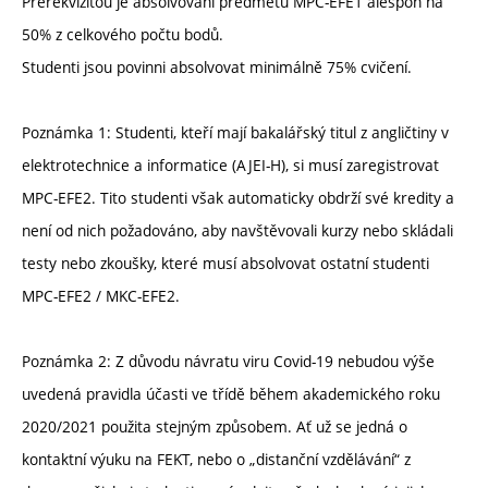
Prerekvizitou je absolvování předmětu MPC-EFE1 alespoň na
50% z celkového počtu bodů.
Studenti jsou povinni absolvovat minimálně 75% cvičení.
Poznámka 1: Studenti, kteří mají bakalářský titul z angličtiny v
elektrotechnice a informatice (AJEI-H), si musí zaregistrovat
MPC-EFE2. Tito studenti však automaticky obdrží své kredity a
není od nich požadováno, aby navštěvovali kurzy nebo skládali
testy nebo zkoušky, které musí absolvovat ostatní studenti
MPC-EFE2 / MKC-EFE2.
Poznámka 2: Z důvodu návratu viru Covid-19 nebudou výše
uvedená pravidla účasti ve třídě během akademického roku
2020/2021 použita stejným způsobem. Ať už se jedná o
kontaktní výuku na FEKT, nebo o „distanční vzdělávání“ z