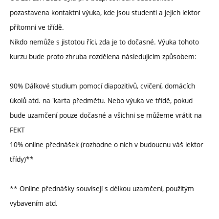
pozastavena kontaktní výuka, kde jsou studenti a jejich lektor
přítomni ve třídě.
Nikdo nemůže s jistotou říci, zda je to dočasné. Výuka tohoto
kurzu bude proto zhruba rozdělena následujícím způsobem:
90% Dálkové studium pomocí diapozitivů, cvičení, domácích
úkolů atd. na 'karta předmětu. Nebo výuka ve třídě, pokud
bude uzamčení pouze dočasné a všichni se můžeme vrátit na
FEKT
10% online přednášek (rozhodne o nich v budoucnu váš lektor
třídy)**
** Online přednášky souvisejí s délkou uzamčení, použitým
vybavením atd.