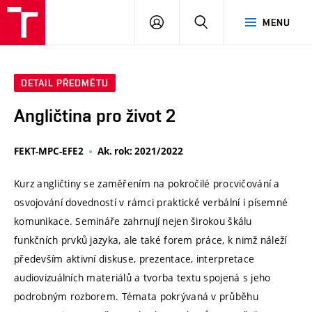
VUT
PŘIHLÁSIT
HLEDAT
MENU
SE
DETAIL PŘEDMĚTU
Angličtina pro život 2
FEKT-MPC-EFE2
Ak. rok: 2021/2022
Kurz angličtiny se zaměřením na pokročilé procvičování a
osvojování dovedností v rámci praktické verbální i písemné
komunikace. Semináře zahrnují nejen širokou škálu
funkčních prvků jazyka, ale také forem práce, k nimž náleží
především aktivní diskuse, prezentace, interpretace
audiovizuálních materiálů a tvorba textu spojená s jeho
podrobným rozborem. Témata pokrývaná v průběhu