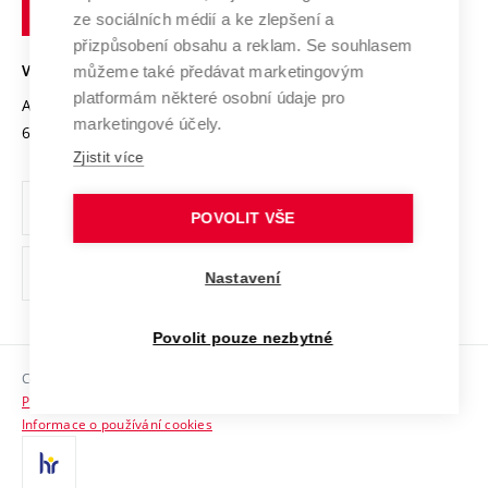
technické
Podnikavá univerzita / ContriBUTe
Mezinárodní dohody
ze sociálních médií a ke zlepšení a
Open Science
v
Bezpečná univerzita
přizpůsobení obsahu a reklam. Se souhlasem
Univerzitní sítě
Brně
Projekty
můžeme také předávat marketingovým
VYSOKÉ UČENÍ TECHNICKÉ V BRNĚ
Vyznamenání
platformám některé osobní údaje pro
Projekty ze strukturálních fondů
Antonínská 548/1
www.vut.cz
marketingové účely.
Organizační struktura
602 00 Brno
vut@vutbr.cz
Specifický výzkum
Zjistit více
Úřední deska
Ochrana osobních údajů
POVOLIT VŠE
(externí
Pracovní příležitosti
Nastavení
odkaz)
Podpora a rozvoj zaměstnanců a studujících
Povolit pouze nezbytné
Rovné příležitosti
Copyright © 2026 VUT
Sociální bezpečí
Prohlášení o přístupnosti
HR Award
Informace o používání cookies
Kontakty