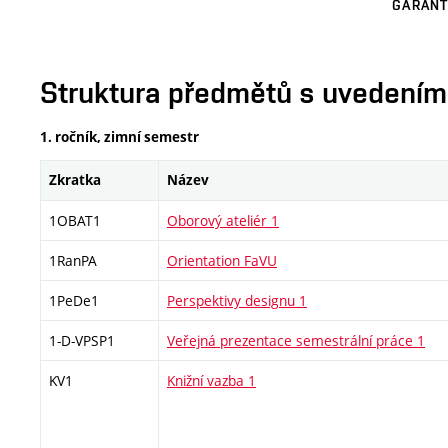
GARANT
Struktura předmětů s uvedením E
1. ročník, zimní semestr
Zkratka
Název
1OBAT1
Oborový ateliér 1
1RanPA
Orientation FaVU
1PeDe1
Perspektivy designu 1
1-D-VPSP1
Veřejná prezentace semestrální práce 1
KV1
Knižní vazba 1