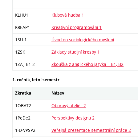
KLHU1
Klubová hudba 1
KREAP1
Kreativní programování 1
1SU-1
Úvod do sociologického myšlení
1ZSK
Základy studijní kresby 1
1ZAJ-B1-2
Zkouška z anglického jazyka – B1, B2
1. ročník, letní semestr
Zkratka
Název
1OBAT2
Oborový ateliér 2
1PeDe2
Perspektivy designu 2
1-D-VPSP2
Veřejná prezentace semestrální práce 2