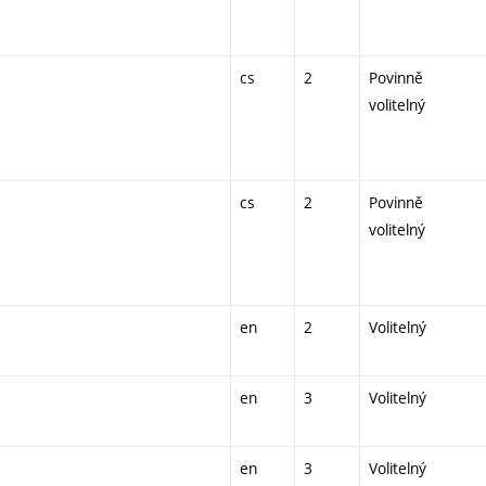
cs
2
Povinně
volitelný
cs
2
Povinně
volitelný
en
2
Volitelný
en
3
Volitelný
en
3
Volitelný