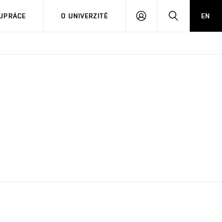
PŘIHLÁSIT
HLEDAT
UPRÁCE
O UNIVERZITĚ
EN
SE