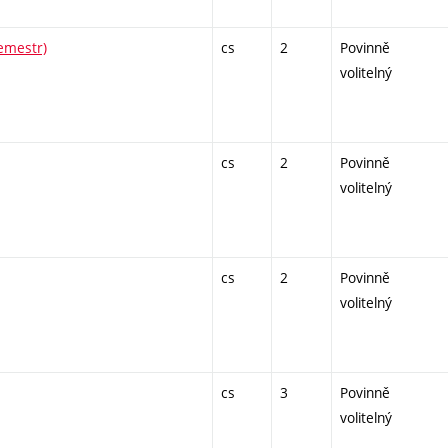
semestr)
cs
2
Povinně
volitelný
cs
2
Povinně
volitelný
cs
2
Povinně
volitelný
cs
3
Povinně
volitelný