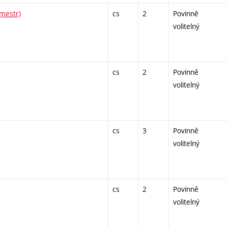
emestr)
cs
2
Povinně
volitelný
cs
2
Povinně
volitelný
cs
3
Povinně
volitelný
cs
2
Povinně
volitelný