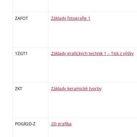
ZAFOT
Základy fotografie 1
1ZGT1
Základy grafických technik 1 – Tisk z výšky
ZKT
Základy keramické tvorby
POGR2D-Z
2D grafika