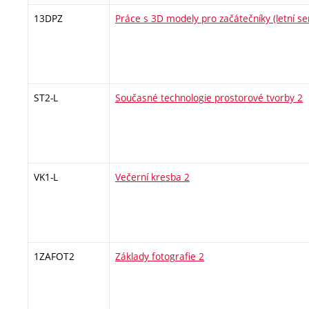
13DPZ
Práce s 3D modely pro začátečníky (letní s
ST2-L
Současné technologie prostorové tvorby 2
VK1-L
Večerní kresba 2
1ZAFOT2
Základy fotografie 2