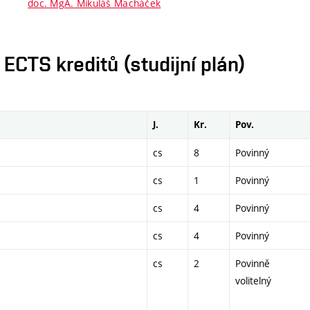
doc. MgA. Mikuláš Macháček
CTS kreditů (studijní plán)
J.
Kr.
Pov.
cs
8
Povinný
cs
1
Povinný
cs
4
Povinný
cs
4
Povinný
cs
2
Povinně
volitelný