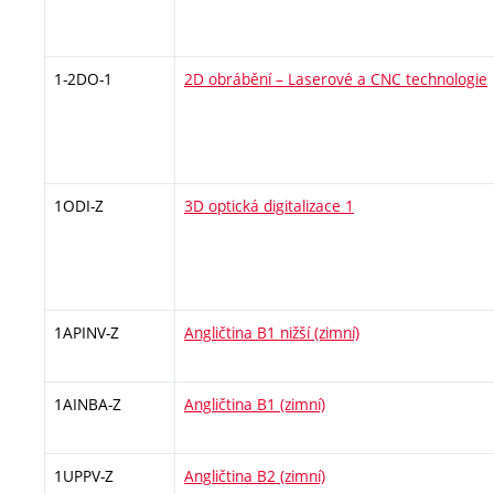
1-2DO-1
2D obrábění – Laserové a CNC technologie
1ODI-Z
3D optická digitalizace 1
1APINV-Z
Angličtina B1 nižší (zimní)
1AINBA-Z
Angličtina B1 (zimní)
1UPPV-Z
Angličtina B2 (zimní)