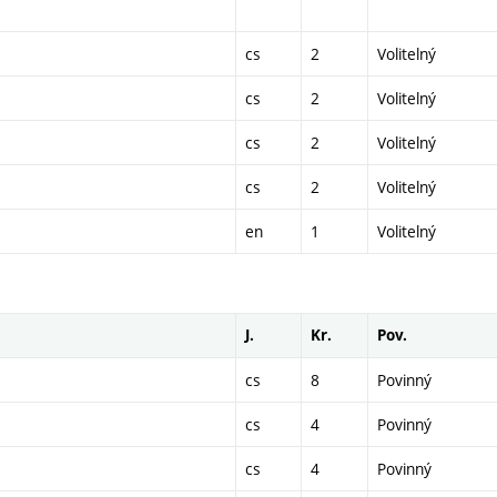
cs
2
Volitelný
cs
2
Volitelný
cs
2
Volitelný
cs
2
Volitelný
en
1
Volitelný
J.
Kr.
Pov.
cs
8
Povinný
cs
4
Povinný
cs
4
Povinný