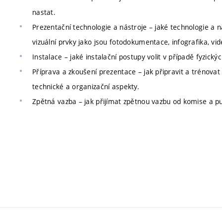
nastat.
Prezentační technologie a nástroje – jaké technologie a ná
vizuální prvky jako jsou fotodokumentace, infografika, v
Instalace – jaké instalační postupy volit v případě fyzick
Příprava a zkoušení prezentace – jak připravit a trénovat p
technické a organizační aspekty.
Zpětná vazba – jak přijímat zpětnou vazbu od komise a publ