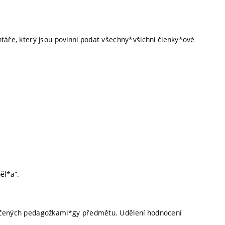
ntáře, který jsou povinni podat všechny*všichni členky*ové
ěl*a“.
určených pedagožkami*gy předmětu. Udělení hodnocení