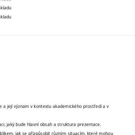
základu
základu
e a její význam v kontextu akademického prostředí a v
aci, jaký bude hlavní obsah a struktura prezentace.
blikem, jak se přizpůsobit různým situacím, které mohou