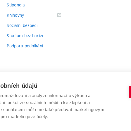
Stipendia
(externí
Knihovny
odkaz)
Sociální bezpečí
Studium bez bariér
Podpora podnikání
sobních údajů
romažďování a analýze informací o výkonu a
VYSOKÉ UČENÍ TECHNICKÉ V BRNĚ
ní funkcí ze sociálních médií a ke zlepšení a
Antonínská 548/1
www.vut.cz
 Se souhlasem můžeme také předávat marketingovým
602 00 Brno
vut@vutbr.cz
 pro marketingové účely.