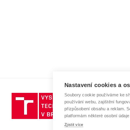
Nastavení cookies a o
Soubory cookie používáme ke sh
Vysoké
používání webu, zajištění fungová
učení
přizpůsobení obsahu a reklam.
technické
platformám některé osobní údaje
v
Brně
Zjistit více