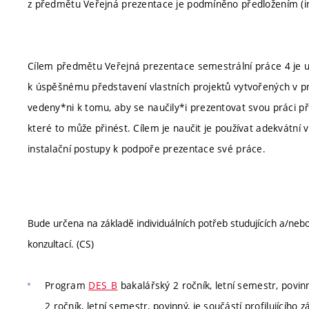
z předmětu Veřejná prezentace je podmíněno předložením (ins
Cílem předmětu Veřejná prezentace semestrální práce 4 je um
k úspěšnému představení vlastních projektů vytvořených v p
vedeny*ni k tomu, aby se naučily*i prezentovat svou práci př
které to může přinést. Cílem je naučit je používat adekvátní v
instalační postupy k podpoře prezentace své práce.
Bude určena na základě individuálních potřeb studujících a/neb
konzultací. (CS)
Program
DES_B
bakalářský 2 ročník, letní semestr, povinný
2 ročník, letní semestr, povinný, je součástí profilujícího 