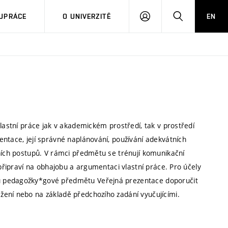
PŘIHLÁSIT
HLEDAT
UPRÁCE
O UNIVERZITĚ
EN
SE
vlastní práce jak v akademickém prostředí, tak v prostředí
ntace, její správné naplánování, používání adekvátních
čních postupů. V rámci předmětu se trénují komunikační
 připraví na obhajobu a argumentaci vlastní práce. Pro účely
u pedagožky*gové předmětu Veřejná prezentace doporučit
žení nebo na základě předchozího zadání vyučujícími.