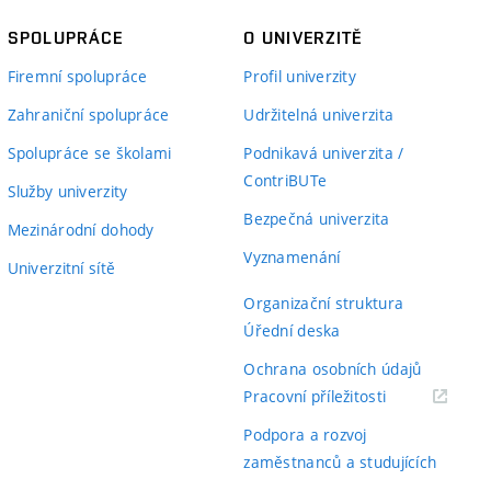
SPOLUPRÁCE
O UNIVERZITĚ
Firemní spolupráce
Profil univerzity
Zahraniční spolupráce
Udržitelná univerzita
Spolupráce se školami
Podnikavá univerzita /
ContriBUTe
Služby univerzity
Bezpečná univerzita
Mezinárodní dohody
Vyznamenání
Univerzitní sítě
Organizační struktura
Úřední deska
Ochrana osobních údajů
(externí
Pracovní příležitosti
odkaz)
Podpora a rozvoj
zaměstnanců a studujících