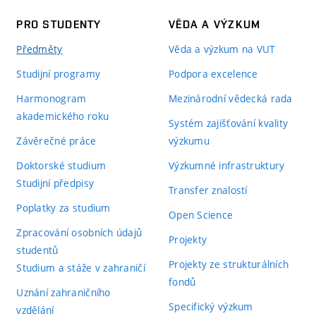
PRO STUDENTY
VĚDA A VÝZKUM
Předměty
Věda a výzkum na VUT
Studijní programy
Podpora excelence
Harmonogram
Mezinárodní vědecká rada
akademického roku
Systém zajišťování kvality
Závěrečné práce
výzkumu
Doktorské studium
Výzkumné infrastruktury
Studijní předpisy
Transfer znalostí
Poplatky za studium
Open Science
Zpracování osobních údajů
Projekty
studentů
Projekty ze strukturálních
Studium a stáže v zahraničí
fondů
Uznání zahraničního
Specifický výzkum
vzdělání