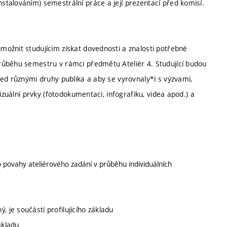
talováním) semestrální práce a její prezentací před komisí.
ožnit studujícím získat dovednosti a znalosti potřebné
růběhu semestru v rámci předmětu Ateliér 4. Studující budou
ed různými druhy publika a aby se vyrovnaly*i s výzvami,
izuální prvky (fotodokumentaci, infografiku, videa apod.) a
o povahy ateliérového zadání v průběhu individuálních
, je součástí profilujícího základu
základu