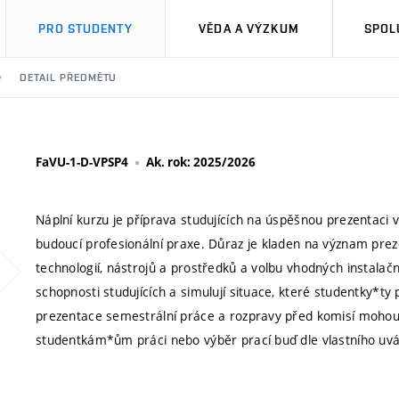
PRO STUDENTY
VĚDA A VÝZKUM
SPOL
DETAIL PŘEDMĚTU
FaVU-1-D-VPSP4
Ak. rok: 2025/2026
Náplní kurzu je příprava studujících na úspěšnou prezentaci 
budoucí profesionální praxe. Důraz je kladen na význam preze
technologií, nástrojů a prostředků a volbu vhodných instala
schopnosti studujících a simulují situace, které studentky*ty
prezentace semestrální práce a rozpravy před komisí moho
studentkám*ům práci nebo výběr prací buď dle vlastního uvá