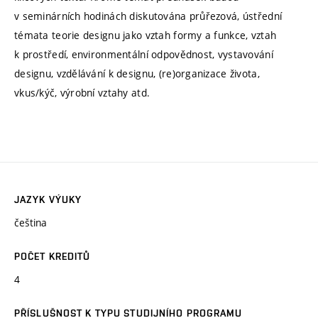
v seminárních hodinách diskutována průřezová, ústřední
témata teorie designu jako vztah formy a funkce, vztah
k prostředí, environmentální odpovědnost, vystavování
designu, vzdělávání k designu, (re)organizace života,
vkus/kýč, výrobní vztahy atd.
JAZYK VÝUKY
čeština
POČET KREDITŮ
4
PŘÍSLUŠNOST K TYPU STUDIJNÍHO PROGRAMU