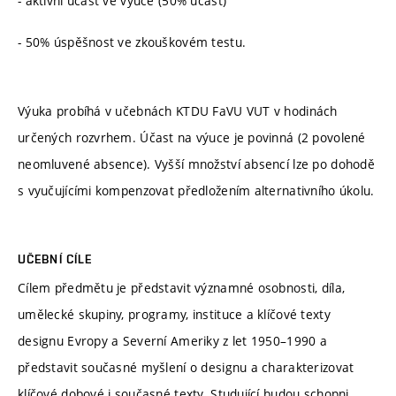
- aktivní účast ve výuce (50% účast)
- 50% úspěšnost ve zkouškovém testu.
Výuka probíhá v učebnách KTDU FaVU VUT v hodinách
určených rozvrhem. Účast na výuce je povinná (2 povolené
neomluvené absence). Vyšší množství absencí lze po dohodě
s vyučujícími kompenzovat předložením alternativního úkolu.
UČEBNÍ CÍLE
Cílem předmětu je představit významné osobnosti, díla,
umělecké skupiny, programy, instituce a klíčové texty
designu Evropy a Severní Ameriky z let 1950–1990 a
představit současné myšlení o designu a charakterizovat
klíčové dobové i současné texty. Studující budou schopni