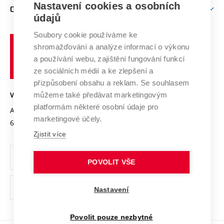
Firemní spolupráce
Mezinárodní vědecká rada
Nastavení cookies a osobních
O UNIVERZITĚ
Doktorské studium
Podpora podnikání
E-přihláška
údajů
Zahraniční spolupráce
Systém zajišťování kvality výzkumu
Profil univerzity
Spolupráce se školami
Soubory cookie používáme ke
Vysoké
Výzkumné infrastruktury
shromažďování a analýze informací o výkonu
Udržitelná univerzita
učení
Služby univerzity
Transfer znalostí
a používání webu, zajištění fungování funkcí
technické
Podnikavá univerzita / ContriBUTe
Mezinárodní dohody
ze sociálních médií a ke zlepšení a
Open Science
v
Bezpečná univerzita
přizpůsobení obsahu a reklam. Se souhlasem
Univerzitní sítě
Brně
Projekty
můžeme také předávat marketingovým
VYSOKÉ UČENÍ TECHNICKÉ V BRNĚ
Vyznamenání
platformám některé osobní údaje pro
Projekty ze strukturálních fondů
Antonínská 548/1
www.vut.cz
marketingové účely.
Organizační struktura
602 00 Brno
vut@vutbr.cz
Specifický výzkum
Zjistit více
Úřední deska
Ochrana osobních údajů
POVOLIT VŠE
(externí
Pracovní příležitosti
Nastavení
odkaz)
Podpora a rozvoj zaměstnanců a studujících
Povolit pouze nezbytné
Rovné příležitosti