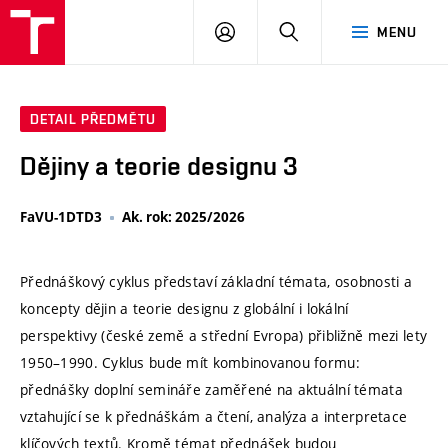
VUT
PŘIHLÁSIT
HLEDAT
MENU
SE
DETAIL PŘEDMĚTU
Dějiny a teorie designu 3
FaVU-1DTD3
Ak. rok: 2025/2026
Přednáškový cyklus představí základní témata, osobnosti a
koncepty dějin a teorie designu z globální i lokální
perspektivy (české země a střední Evropa) přibližně mezi lety
1950–1990. Cyklus bude mít kombinovanou formu:
přednášky doplní semináře zaměřené na aktuální témata
vztahující se k přednáškám a čtení, analýza a interpretace
klíčových textů. Kromě témat přednášek budou