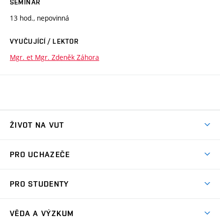
SEMINÁŘ
13 hod., nepovinná
VYUČUJÍCÍ / LEKTOR
Mgr. et Mgr. Zdeněk Záhora
ŽIVOT NA VUT
Atmosféra VUT
PRO UCHAZEČE
Prostory školy
Proč na VUT
Koleje
PRO STUDENTY
Studijní programy
Stravování
Předměty
Studijní předpisy
Studium a stáže v zahraničí
Stipendia
Dny otevřených dveří
VĚDA A VÝZKUM
Sport na VUT