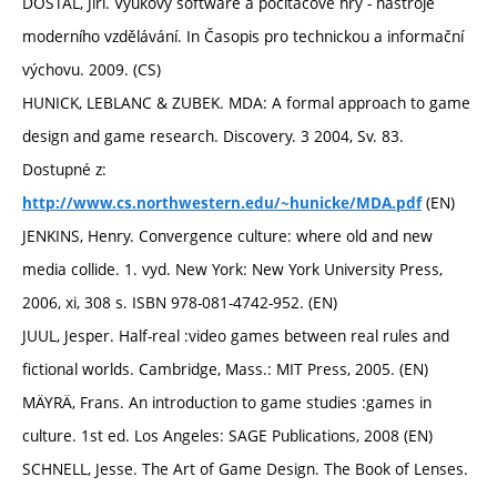
DOSTÁL, Jiří. Výukový software a počítačové hry - nástroje
moderního vzdělávání. In Časopis pro technickou a informační
výchovu. 2009. (CS)
HUNICK, LEBLANC & ZUBEK. MDA: A formal approach to game
design and game research. Discovery. 3 2004, Sv. 83.
Dostupné z:
(EN)
http://www.cs.northwestern.edu/~hunicke/MDA.pdf
JENKINS, Henry. Convergence culture: where old and new
media collide. 1. vyd. New York: New York University Press,
2006, xi, 308 s. ISBN 978-081-4742-952. (EN)
JUUL, Jesper. Half-real :video games between real rules and
fictional worlds. Cambridge, Mass.: MIT Press, 2005. (EN)
MÄYRÄ, Frans. An introduction to game studies :games in
culture. 1st ed. Los Angeles: SAGE Publications, 2008 (EN)
SCHNELL, Jesse. The Art of Game Design. The Book of Lenses.