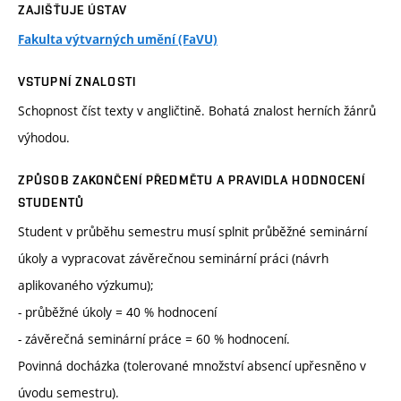
ZAJIŠŤUJE ÚSTAV
Fakulta výtvarných umění (FaVU)
VSTUPNÍ ZNALOSTI
Schopnost číst texty v angličtině. Bohatá znalost herních žánrů
výhodou.
ZPŮSOB ZAKONČENÍ PŘEDMĚTU A PRAVIDLA HODNOCENÍ
STUDENTŮ
Student v průběhu semestru musí splnit průběžné seminární
úkoly a vypracovat závěrečnou seminární práci (návrh
aplikovaného výzkumu);
- průběžné úkoly = 40 % hodnocení
- závěrečná seminární práce = 60 % hodnocení.
Povinná docházka (tolerované množství absencí upřesněno v
úvodu semestru).