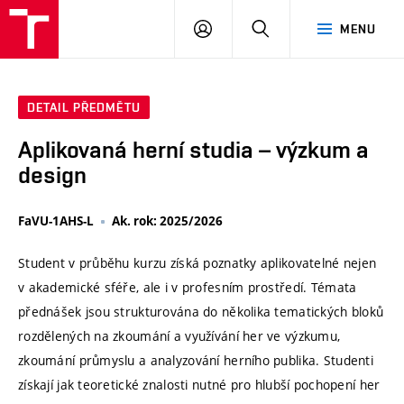
VUT
PŘIHLÁSIT
HLEDAT
MENU
SE
DETAIL PŘEDMĚTU
Aplikovaná herní studia – výzkum a
design
FaVU-1AHS-L
Ak. rok: 2025/2026
Student v průběhu kurzu získá poznatky aplikovatelné nejen
v akademické sféře, ale i v profesním prostředí. Témata
přednášek jsou strukturována do několika tematických bloků
rozdělených na zkoumání a využívání her ve výzkumu,
zkoumání průmyslu a analyzování herního publika. Studenti
získají jak teoretické znalosti nutné pro hlubší pochopení her