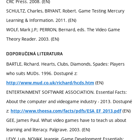
CRC Press. 2008. (EN)
SCHULTZ, Charles, BRYANT, Robert. Game Testing Mercury
Learning & Information. 2011. (EN)
WOLF, Mark J.P.; PERRON, Bernard, eds. The Video Game
Theory Reader. 2003. (EN)
DOPORUČENÁ LITERATURA
BARTLE, Richard. Hearts, Clubs, Diamonds, Spades: Players
who suits MUDs. 1996. Dostupné z:
(EN)
http://www.mud.co.uk/richard/hcds.htm
ENTERTAINMENT SOFTWARE ASSOCIATION. Essential Facts:
About the computer and videogame industry - 2013. Dostupné
z:
(EN)
http://www.theesa.com/facts/pdfs/ESA_EF_2013.pdf
GEE, James Paul. What video games have to teach us about
learning and literacy. Palgrave. 2003. (EN)
LEVY, Luis, NOVAK, Jeannie. Game Development Essentials: