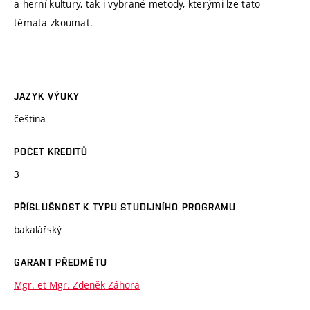
a herní kultury, tak i vybrané metody, kterými lze tato
témata zkoumat.
JAZYK VÝUKY
čeština
POČET KREDITŮ
3
PŘÍSLUŠNOST K TYPU STUDIJNÍHO PROGRAMU
bakalářský
GARANT PŘEDMĚTU
Mgr. et Mgr. Zdeněk Záhora