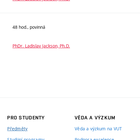
48 hod., povinná
PhDr. Ladislav Jackson, Ph.D.
PRO STUDENTY
VĚDA A VÝZKUM
Předměty
Věda a výzkum na VUT
Studijní programy
Podpora excelence