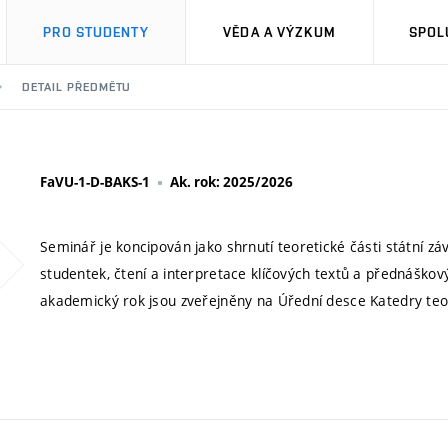
PRO STUDENTY
VĚDA A VÝZKUM
SPOL
DETAIL PŘEDMĚTU
FaVU-1-D-BAKS-1
Ak. rok: 2025/2026
Seminář je koncipován jako shrnutí teoretické části státní z
studentek, čtení a interpretace klíčových textů a přednáškov
akademický rok jsou zveřejněny na Úřední desce Katedry teor