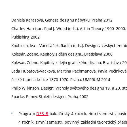
Daniela Karasová, Geneze designu nábytku, Praha 2012
Charles Harrison, Paul J. Wood (eds.), Art in Theory 1900–2000:
Publishing 2002
Knobloch, Iva – Vondráček, Radim (eds.), Design v českých zem
Kolesár, Zdeno, Kapitoly z dějin designu, Bratislava 2000
Kolesár, Zdeno, Kapitoly z dejín grafického dizajnu, Bratislava 2
Lada Hubatová-Vacková, Martina Pachmanová, Pavla Pečinková (e
české teorii a kritice 1870-1970, Praha, UMPRUM 2014
Philip Wilkinson, Design: Vrcholy světového designu 19. a 20. st
Sparke, Penny, Století designu, Praha 2002
Program
DES_B
bakalářský 4 ročník, zimní semestr, povin
4 ročník, zimní semestr, povinný, základní teoretický před