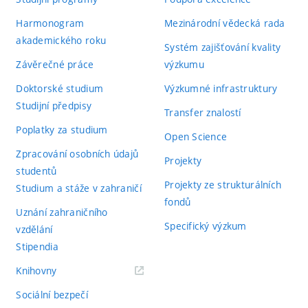
Harmonogram
Mezinárodní vědecká rada
akademického roku
Systém zajišťování kvality
Závěrečné práce
výzkumu
Doktorské studium
Výzkumné infrastruktury
Studijní předpisy
Transfer znalostí
Poplatky za studium
Open Science
Zpracování osobních údajů
Projekty
studentů
Projekty ze strukturálních
Studium a stáže v zahraničí
fondů
Uznání zahraničního
Specifický výzkum
vzdělání
Stipendia
(externí
Knihovny
odkaz)
Sociální bezpečí