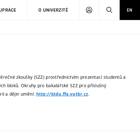
PŘIHLÁSIT
HLEDAT
UPRÁCE
O UNIVERZITĚ
EN
SE
ávěrečné zkoušky (SZZ) prostřednictvím prezentací studentů a
ých bloků. Okruhy pro bakalářské SZZ pro příslušný
ií a dějin umění:
.
http://ktdu.ffa.vutbr.cz