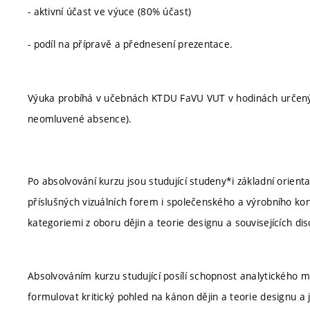
- aktivní účast ve výuce (80% účast)
- podíl na přípravě a přednesení prezentace.
Výuka probíhá v učebnách KTDU FaVU VUT v hodinách určený
neomluvené absence).
Po absolvování kurzu jsou studující studeny*i základní orient
příslušných vizuálních forem i společenského a výrobního k
kategoriemi z oboru dějin a teorie designu a souvisejících disc
Absolvováním kurzu studující posílí schopnost analytického my
formulovat kritický pohled na kánon dějin a teorie designu a 