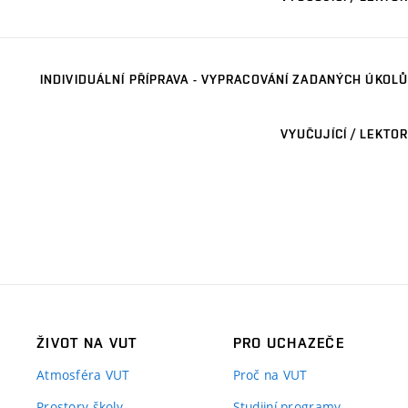
INDIVIDUÁLNÍ PŘÍPRAVA - VYPRACOVÁNÍ ZADANÝCH ÚKOLŮ
VYUČUJÍCÍ / LEKTOR
ŽIVOT NA VUT
PRO UCHAZEČE
Atmosféra VUT
Proč na VUT
Prostory školy
Studijní programy