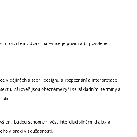
ch rozvrhem. Účast na výuce je povinná (2 povolené
ace v dějinách a teorii designu a rozpoznání a interpretace
ontextu. Zároveň jsou obeznámeny*i se základními termíny a
iplín.
šlení; budou schopny*i vést interdisciplinární dialog a
jeho v praxi v současnosti.