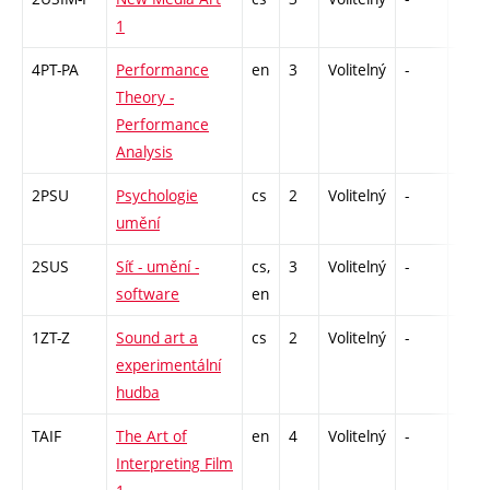
1
4PT-PA
Performance
en
3
Volitelný
-
zá
Theory -
Performance
Analysis
2PSU
Psychologie
cs
2
Volitelný
-
zá
umění
2SUS
Síť - umění -
cs,
3
Volitelný
-
zk
software
en
1ZT-Z
Sound art a
cs
2
Volitelný
-
zá
experimentální
hudba
TAIF
The Art of
en
4
Volitelný
-
zk
Interpreting Film