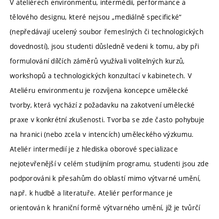
V ateliérech environmentu, intermédií, performance a
tělového designu, které nejsou „mediálně specifické“
(nepředávají ucelený soubor řemeslných či technologických
dovedností), jsou studenti důsledně vedeni k tomu, aby při
formulování dílčích záměrů využívali volitelných kurzů,
workshopů a technologických konzultací v kabinetech. V
Ateliéru environmentu je rozvíjena koncepce umělecké
tvorby, která vychází z požadavku na zakotvení umělecké
praxe v konkrétní zkušenosti. Tvorba se zde často pohybuje
na hranici (nebo zcela v intencích) uměleckého výzkumu.
Ateliér intermedií je z hlediska oborové specializace
nejotevřenější v celém studijním programu, studenti jsou zde
podporováni k přesahům do oblastí mimo výtvarné umění,
např. k hudbě a literatuře. Ateliér performance je
orientován k hraniční formě výtvarného umění, jíž je tvůrčí