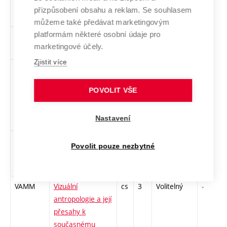
UA-L
Umění –
cs
2
Volitelný
-
přizpůsobení obsahu a reklam. Se souhlasem
architektura
můžeme také předávat marketingovým
platformám některé osobní údaje pro
2USP
Umění
cs
3
Volitelný
-
marketingové účely.
spolupráce
Zjistit více
UMFP
Umění ve
cs
2
Volitelný
-
veřejném
POVOLIT VŠE
prostoru.
Mecenáš, funkce,
Nastavení
percepce
1UPD2
Úvod do
cs
2
Volitelný
-
Povolit pouze nezbytné
permakulturního
designu 2
VAMM
Vizuální
cs
3
Volitelný
-
antropologie a její
přesahy k
současnému