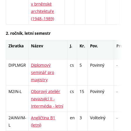
v brněnské
architektuře
(1948–1989)
2. ročník, letní semestr
Zkratka
Název
J.
Kr.
Pov.
Prof.
DIPLMGR
Diplomový
cs
5
Povinný
-
seminář pro
magistry
M2IN-L
Oborový ateliér
cs
15
Povinný
-
navazující II -
Intermédia - letní
2AINV/M-
Angličtina B1
en
3
Volitelný
-
L
(letní)