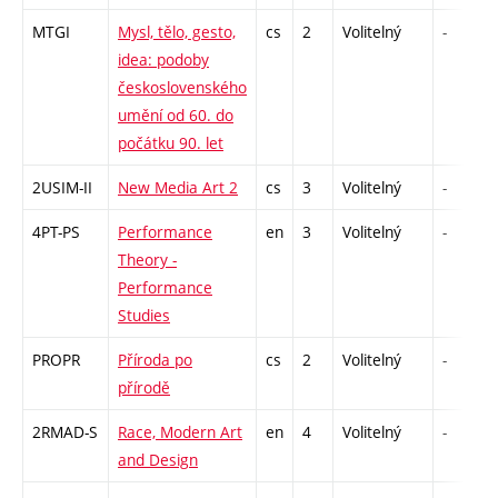
MTGI
Mysl, tělo, gesto,
cs
2
Volitelný
-
idea: podoby
československého
umění od 60. do
počátku 90. let
2USIM-II
New Media Art 2
cs
3
Volitelný
-
4PT-PS
Performance
en
3
Volitelný
-
Theory -
Performance
Studies
PROPR
Příroda po
cs
2
Volitelný
-
přírodě
2RMAD-S
Race, Modern Art
en
4
Volitelný
-
and Design