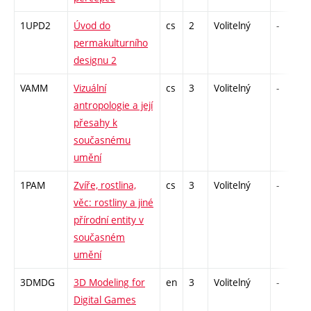
1UPD2
Úvod do
cs
2
Volitelný
-
permakulturního
designu 2
VAMM
Vizuální
cs
3
Volitelný
-
antropologie a její
přesahy k
současnému
umění
1PAM
Zvíře, rostlina,
cs
3
Volitelný
-
věc: rostliny a jiné
přírodní entity v
současném
umění
3DMDG
3D Modeling for
en
3
Volitelný
-
Digital Games