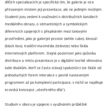
dílčích specializacích je specifická tím, že galerie je sice
přirozeným místem její prezentace, ale ne jediným možným.
Studenti jsou vedeni k uvažování o distribučních kanálech
mediálního obrazu, o sémantických a symbolických
diferencích spojených s přepínáním mezi takovými
prostředími, jako je galerijní prostor (white cube), kinosál
(black box), tradiční masmédia (televize) nebo škála
internetových platforem. Stejná pozornost jako způsobu
distribuce a místu prezentace je v digitální tvorbě věnována
také divákům, kteří se často stávají spolutvůrci (ve škále od
jednoduchých forem interakce s pevně nastaveným
programem až po komplexní participace, v nichž se naplňuje
ecovská koncepce „otevřeného díla“).
Studium v oboru je spojeno s využíváním průběžně