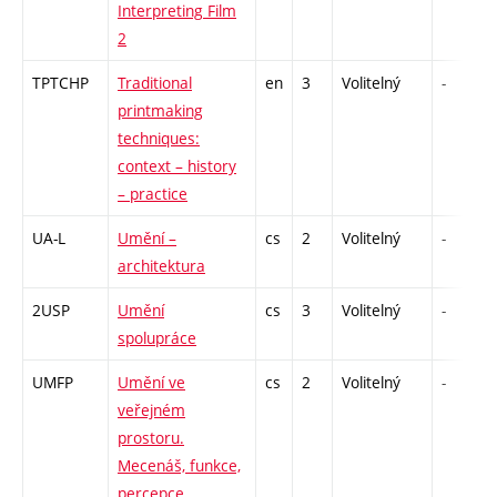
Interpreting Film
2
TPTCHP
Traditional
en
3
Volitelný
-
printmaking
techniques:
context – history
– practice
UA-L
Umění –
cs
2
Volitelný
-
architektura
2USP
Umění
cs
3
Volitelný
-
spolupráce
UMFP
Umění ve
cs
2
Volitelný
-
veřejném
prostoru.
Mecenáš, funkce,
percepce