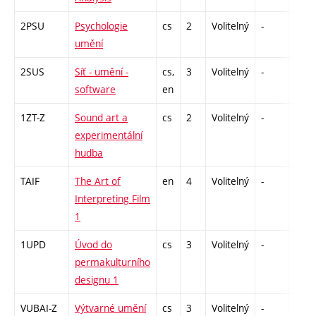
2PSU
Psychologie
cs
2
Volitelný
-
zá
umění
2SUS
Síť - umění -
cs,
3
Volitelný
-
zk
software
en
1ZT-Z
Sound art a
cs
2
Volitelný
-
zá
experimentální
hudba
TAIF
The Art of
en
4
Volitelný
-
zk
Interpreting Film
1
1UPD
Úvod do
cs
3
Volitelný
-
zk
permakulturního
designu 1
VUBAI-Z
Výtvarné umění
cs
3
Volitelný
-
zk