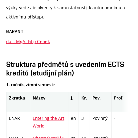
výuky vede absolventy k samostatnosti, k autonomnímu a
aktivnímu přístupu.
GARANT
doc. MgA. Filip Cenek
Struktura předmětů s uvedením ECTS
kreditů (studijní plán)
1. ročník, zimní semestr
Zkratka
Název
J.
Kr.
Pov.
Prof.
Uk.
ENAR
Entering the Art
en
3
Povinný
-
zá
World