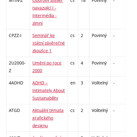
M1IN-Z
Oborový ateliér
cs
18
Povinný
-
zá,zk
navazující I -
Intermédia -
zimní
CPZZ-I
Seminář ke
cs
2
Povinný
-
zá
státní závěrečné
zkoušce 1
2U2000-
Umění po roce
cs
4
Povinný
-
zk
Z
2000
4ADHD
ADHD –
en
3
Volitelný
-
zá
Intimately About
Sustainability
ATGD
Aktuální témata
cs
2
Volitelný
-
zá
grafického
designu