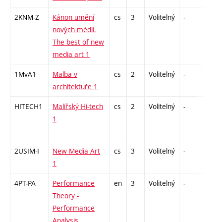
2KNM-Z
Kánon umění
cs
3
Volitelný
-
zk
nových médií.
The best of new
media art 1
1MvA1
Malba v
cs
2
Volitelný
-
zá
architektuře 1
HITECH1
Malířský Hi-tech
cs
2
Volitelný
-
zá
1
2USIM-I
New Media Art
cs
3
Volitelný
-
zk
1
4PT-PA
Performance
en
3
Volitelný
-
zá
Theory -
Performance
Analysis