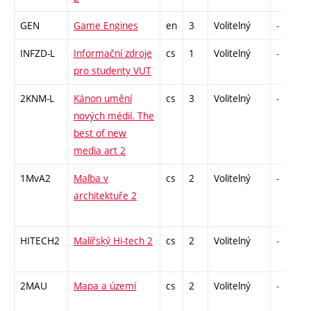
GEN
Game Engines
en
3
Volitelný
-
INFZD-L
Informační zdroje
cs
1
Volitelný
-
pro studenty VUT
2KNM-L
Kánon umění
cs
3
Volitelný
-
nových médií. The
best of new
media art 2
1MvA2
Malba v
cs
2
Volitelný
-
architektuře 2
HITECH2
Malířský Hi-tech 2
cs
2
Volitelný
-
2MAU
Mapa a území
cs
2
Volitelný
-