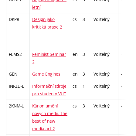
letní
DKPR
Design jako
cs
3
Volitelný
-
kritická praxe 2
FEMS2
Feminist Seminar
en
3
Volitelný
-
2
GEN
Game Engines
en
3
Volitelný
-
INFZD-L
Informační zdroje
cs
1
Volitelný
-
pro studenty VUT
2KNM-L
Kánon umění
cs
3
Volitelný
-
nových médií. The
best of new
media art 2