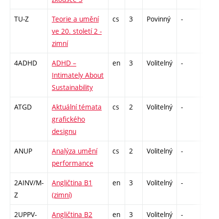
TU-Z
Teorie a umění
cs
3
Povinný
-
zk
ve 20. století 2 -
zimní
4ADHD
ADHD –
en
3
Volitelný
-
zá
Intimately About
Sustainability
ATGD
Aktuální témata
cs
2
Volitelný
-
zá
grafického
designu
ANUP
Analýza umění
cs
2
Volitelný
-
zá
performance
2AINV/M-
Angličtina B1
en
3
Volitelný
-
zá,zk
Z
(zimní)
2UPPV-
Angličtina B2
en
3
Volitelný
-
zá,zk