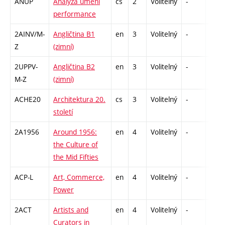
ANUP
Analýza umění
cs
2
Volitelný
-
zá
performance
2AINV/M-
Angličtina B1
en
3
Volitelný
-
zá,zk
Z
(zimní)
2UPPV-
Angličtina B2
en
3
Volitelný
-
zá,zk
M-Z
(zimní)
ACHE20
Architektura 20.
cs
3
Volitelný
-
zk
století
2A1956
Around 1956:
en
4
Volitelný
-
zk
the Culture of
the Mid Fifties
ACP-L
Art, Commerce,
en
4
Volitelný
-
zk
Power
2ACT
Artists and
en
4
Volitelný
-
zk
Curators in