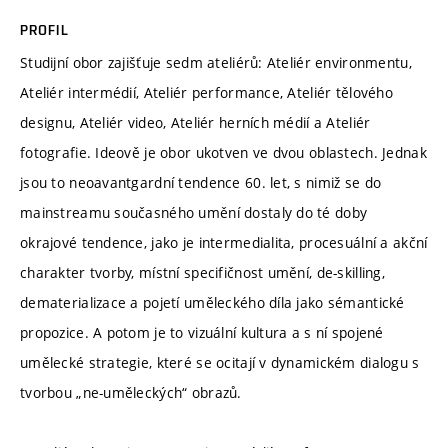
PROFIL
Studijní obor zajišťuje sedm ateliérů: Ateliér environmentu,
Ateliér intermédií, Ateliér performance, Ateliér tělového
designu, Ateliér video, Ateliér herních médií a Ateliér
fotografie. Ideově je obor ukotven ve dvou oblastech. Jednak
jsou to neoavantgardní tendence 60. let, s nimiž se do
mainstreamu současného umění dostaly do té doby
okrajové tendence, jako je intermedialita, procesuální a akční
charakter tvorby, místní specifičnost umění, de-skilling,
dematerializace a pojetí uměleckého díla jako sémantické
propozice. A potom je to vizuální kultura a s ní spojené
umělecké strategie, které se ocitají v dynamickém dialogu s
tvorbou „ne-uměleckých“ obrazů.