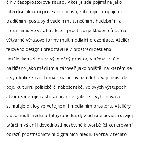
čin v časoprostorové situaci. Akce je zde pojímána jako
interdisciplinární projev osobnosti, zahrnující propojení s
tradičními postupy divadelními, tanečními, hudebními a
literárními. Ve vztahu akce – prostředí je kladen důraz na
výtvarné výrazové formy multimediální prezentace. Ateliér
tělového designu představuje v prostředí českého
uměleckého školství výjimečný prostor, v němž je tělo
nahlíženo jako médium a zároveň jako bojiště, na kterém se
v symbolické i zcela materiální rovině odehrávají neustále
boje kulturní, politické či náboženské. Ve svých výstupech
ateliér směřuje často za hranice galerie – vyhledává a
stimuluje dialog ve veřejném i mediálním prostoru. Ateliéry
video, multimédia a fotografie každý z odlišné pozice rozvíjejí
tvůrčí myšlení i dovednosti nezbytné k tvorbě (či generování)
obrazů prostřednictvím digitálních médií. Tvorba v těchto