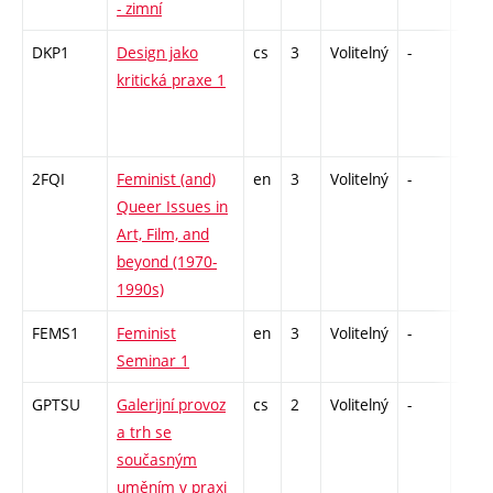
- zimní
DKP1
Design jako
cs
3
Volitelný
-
zá
kritická praxe 1
2FQI
Feminist (and)
en
3
Volitelný
-
zá
Queer Issues in
Art, Film, and
beyond (1970-
1990s)
FEMS1
Feminist
en
3
Volitelný
-
zá
Seminar 1
GPTSU
Galerijní provoz
cs
2
Volitelný
-
zá
a trh se
současným
uměním v praxi