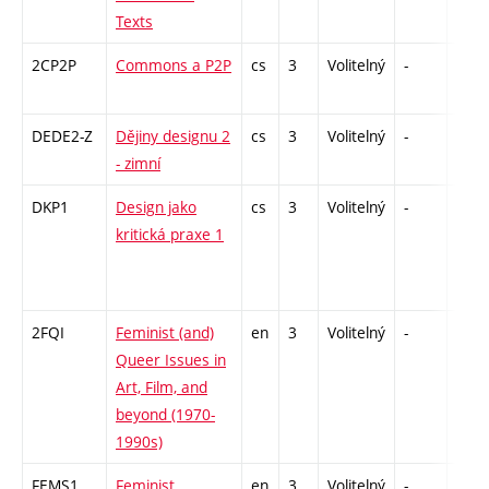
Texts
2CP2P
Commons a P2P
cs
3
Volitelný
-
zá
DEDE2-Z
Dějiny designu 2
cs
3
Volitelný
-
zk
- zimní
DKP1
Design jako
cs
3
Volitelný
-
zá
kritická praxe 1
2FQI
Feminist (and)
en
3
Volitelný
-
zá
Queer Issues in
Art, Film, and
beyond (1970-
1990s)
FEMS1
Feminist
en
3
Volitelný
-
zá