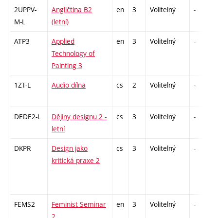
2UPPV-
Angličtina B2
en
3
Volitelný
-
M-L
(letní)
ATP3
Applied
en
3
Volitelný
-
Technology of
Painting 3
1ZT-L
Audio dílna
cs
2
Volitelný
-
DEDE2-L
Dějiny designu 2 -
cs
3
Volitelný
-
letní
DKPR
Design jako
cs
3
Volitelný
-
kritická praxe 2
FEMS2
Feminist Seminar
en
3
Volitelný
-
2