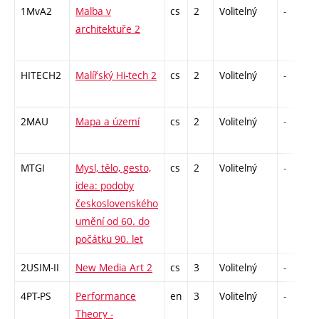
1MvA2
Malba v
cs
2
Volitelný
-
architektuře 2
HITECH2
Malířský Hi-tech 2
cs
2
Volitelný
-
2MAU
Mapa a území
cs
2
Volitelný
-
MTGI
Mysl, tělo, gesto,
cs
2
Volitelný
-
idea: podoby
československého
umění od 60. do
počátku 90. let
2USIM-II
New Media Art 2
cs
3
Volitelný
-
4PT-PS
Performance
en
3
Volitelný
-
Theory -