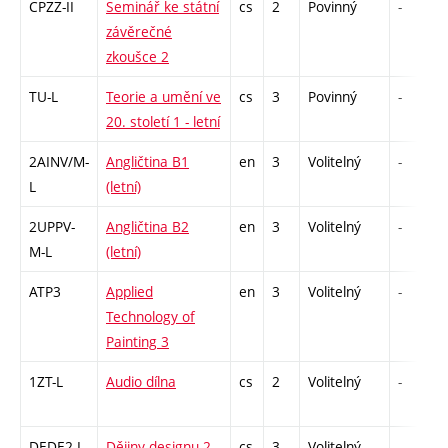
CPZZ-II
Seminář ke státní
cs
2
Povinný
-
závěrečné
zkoušce 2
TU-L
Teorie a umění ve
cs
3
Povinný
-
20. století 1 - letní
2AINV/M-
Angličtina B1
en
3
Volitelný
-
L
(letní)
2UPPV-
Angličtina B2
en
3
Volitelný
-
M-L
(letní)
ATP3
Applied
en
3
Volitelný
-
Technology of
Painting 3
1ZT-L
Audio dílna
cs
2
Volitelný
-
DEDE2-L
Dějiny designu 2 -
cs
3
Volitelný
-