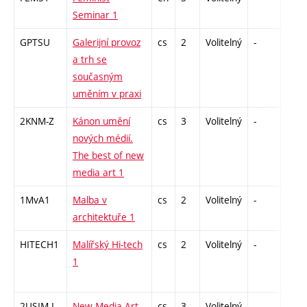
Seminar 1
GPTSU
Galerijní provoz
cs
2
Volitelný
-
zá
a trh se
současným
uměním v praxi
2KNM-Z
Kánon umění
cs
3
Volitelný
-
zk
nových médií.
The best of new
media art 1
1MvA1
Malba v
cs
2
Volitelný
-
zá
architektuře 1
HITECH1
Malířský Hi-tech
cs
2
Volitelný
-
zá
1
2USIM-I
New Media Art
cs
3
Volitelný
-
zk