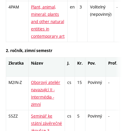
4PAM
Plant, animal,
en
3
Volitelný
-
mineral: plants
(nepovinný)
and other natural
entities in
contemporary art
2. ročník, zimní semestr
Zkratka
Název
J.
Kr.
Pov.
Prof.
Uk.
M2IN-Z
Oborový ateliér
cs
15
Povinný
-
zá
navazující II -
Intermédia -
zimní
SSZZ
Seminář ke
cs
5
Povinný
-
zá
státní závěrečné
zkoušce 3