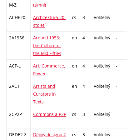
M-Z
(zimní)
ACHE20
Architektura 20.
cs
3
Volitelný
-
zk
století
2A1956
Around 1956:
en
4
Volitelný
-
zk
the Culture of
the Mid Fifties
ACP-L
Art, Commerce,
en
4
Volitelný
-
zk
Power
2ACT
Artists and
en
4
Volitelný
-
zk
Curators in
Texts
2CP2P
Commons a P2P
cs
3
Volitelný
-
zá
DEDE2-Z
Dějiny designu 2
cs
3
Volitelný
-
zk