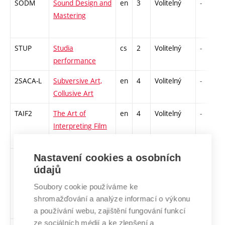
SODM
Sound Design and
en
3
Volitelný
-
Mastering
STUP
Studia
cs
2
Volitelný
-
performance
2SACA-L
Subversive Art,
en
4
Volitelný
-
Collusive Art
TAIF2
The Art of
en
4
Volitelný
-
Interpreting Film
2
Nastavení cookies a osobních
TPTCHP
Traditional
en
3
Volitelný
-
údajů
printmaking
techniques:
Soubory cookie používáme ke
context – history
shromažďování a analýze informací o výkonu
– practice
a používání webu, zajištění fungování funkcí
ze sociálních médií a ke zlepšení a