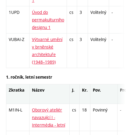
1
1UPD
Úvod do
cs
3
Volitelný
-
zk
permakulturního
designu 1
VUBAI-Z
Výtvarné umění
cs
3
Volitelný
-
zk
v brněnské
architektuře
(1948–1989)
1. ročník, letní semestr
Zkratka
Název
J.
Kr.
Pov.
Prof.
M1IN-L
Oborový ateliér
cs
18
Povinný
-
navazující I -
Intermédia - letní