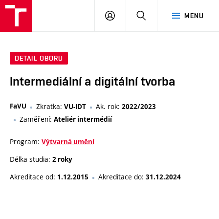
VUT
PŘIHLÁSIT
HLEDAT
MENU
SE
DETAIL OBORU
Intermediální a digitální tvorba
FaVU
Zkratka:
Ak. rok:
VU-IDT
2022/2023
Zaměření:
Ateliér intermédií
Program:
Výtvarná umění
Délka studia:
2 roky
Akreditace od:
Akreditace do:
1.12.2015
31.12.2024