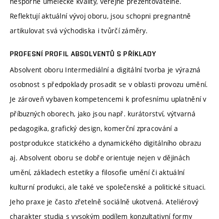
nesporné umělecké kvality, veřejně prezentovatelné.
Reflektují aktuální vývoj oboru, jsou schopni pregnantně
artikulovat svá východiska i tvůrčí záměry.
PROFESNÍ PROFIL ABSOLVENTŮ S PŘÍKLADY
Absolvent oboru Intermediální a digitální tvorba je výrazná
osobnost s předpoklady prosadit se v oblasti provozu umění.
Je zároveň vybaven kompetencemi k profesnímu uplatnění v
příbuzných oborech, jako jsou např. kurátorství, výtvarná
pedagogika, grafický design, komerční zpracování a
postprodukce statického a dynamického digitálního obrazu
aj. Absolvent oboru se dobře orientuje nejen v dějinách
umění, základech estetiky a filosofie umění či aktuální
kulturní produkci, ale také ve společenské a politické situaci.
Jeho praxe je často zřetelně sociálně ukotvená. Ateliérový
charakter studia s vysokým podílem konzultativní formy