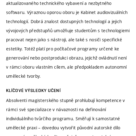
aktualizovaného technického vybavení a nezbytného
softwaru. Výraznou oporou oboru je Kabinet audiovizuálních
technologií. Dobrá znalost dostupných technologií a jejich
vývojových předstupňů umožňuje studentům s technologiemi
pracovat nejen jako s nástroji, ale také s nosiči specifické
estetiky. Totéž platí pro počítačové programy určené ke
generování nebo postprodukci obrazu, jejichž ovládnutí není
v rámci oboru vlastním cílem, ale předpokladem autonomní
umělecké tvorby.
KLÍČOVÉ VÝSLEDKY UČENÍ
Absolventi magisterského stupně prohlubují kompetence v
rámci své specializace v návaznosti na definování
individuálního tvůrčího programu. Směřují k samostatné
umělecké praxi – dovedou vytvořit původní autorské dílo