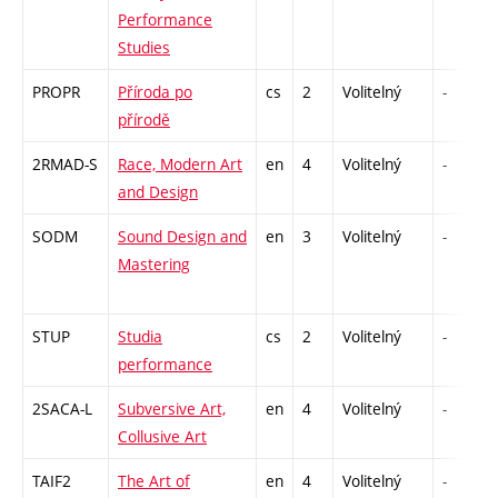
Performance
Studies
PROPR
Příroda po
cs
2
Volitelný
-
přírodě
2RMAD-S
Race, Modern Art
en
4
Volitelný
-
and Design
SODM
Sound Design and
en
3
Volitelný
-
Mastering
STUP
Studia
cs
2
Volitelný
-
performance
2SACA-L
Subversive Art,
en
4
Volitelný
-
Collusive Art
TAIF2
The Art of
en
4
Volitelný
-