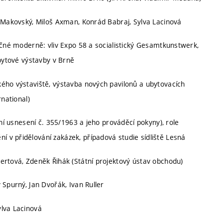
c Makovský, Miloš Axman, Konrád Babraj, Sylva Lacinová
ečné moderně: vliv Expo 58 a socialistický Gesamtkunstwerk,
 bytové výstavby v Brně
ého výstaviště, výstavba nových pavilonů a ubytovacích
rnational)
dní usnesení č. 355/1963 a jeho prováděcí pokyny), role
v přidělování zakázek, případová studie sídliště Lesná
ertová, Zdeněk Řihák (Státní projektový ústav obchodu)
 Spurný, Jan Dvořák, Ivan Ruller
ylva Lacinová