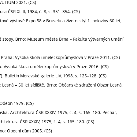
 VUTIUM 2021. (CS)
a ČSR XLIII, 1984, č. 8, s. 351–354. (CS)
ové výstavě Expo 58 v Bruselu a životní styl 1. poloviny 60 let,
nské stopy. Brno: Muzeum města Brna – Fakulta výtvarných umění
. Praha: Vysoká škola uměleckoprůmyslová v Praze 2011. (CS)
aha: Vysoká škola uměleckoprůmyslová v Praze 2016. (CS)
 Bulletin Moravské galerie LIV, 1998, s. 125–128. (CS)
: Lesná – 50 let sídliště. Brno: Občanské sdružení Obzor Lesná,
 Odeon 1979. (CS)
enska. Architektura ČSR XXXIV, 1975, č. 4, s. 165–180. Pechar,
chitektura ČSR XXXIV, 1975, č. 4, s. 165–180. (CS)
Brno: Obecní dům 2005. (CS)