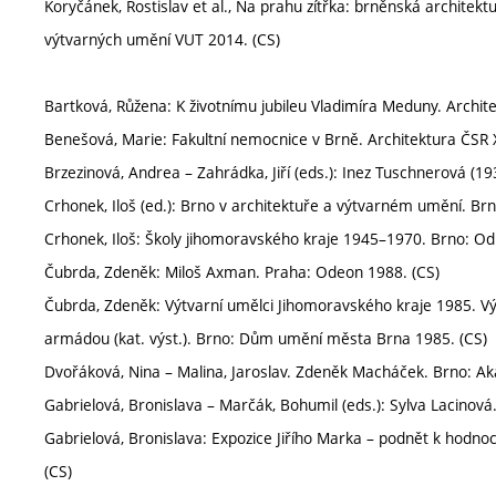
Koryčánek, Rostislav et al., Na prahu zítřka: brněnská architektu
výtvarných umění VUT 2014. (CS)
Bartková, Růžena: K životnímu jubileu Vladimíra Meduny. Architek
Benešová, Marie: Fakultní nemocnice v Brně. Architektura ČSR XLI
Brzezinová, Andrea – Zahrádka, Jiří (eds.): Inez Tuschnerová (1
Crhonek, Iloš (ed.): Brno v architektuře a výtvarném umění. Brn
Crhonek, Iloš: Školy jihomoravského kraje 1945–1970. Brno: Od
Čubrda, Zdeněk: Miloš Axman. Praha: Odeon 1988. (CS)
Čubrda, Zdeněk: Výtvarní umělci Jihomoravského kraje 1985. V
armádou (kat. výst.). Brno: Dům umění města Brna 1985. (CS)
Dvořáková, Nina – Malina, Jaroslav. Zdeněk Macháček. Brno: A
Gabrielová, Bronislava – Marčák, Bohumil (eds.): Sylva Lacinov
Gabrielová, Bronislava: Expozice Jiřího Marka – podnět k hodnoc
(CS)