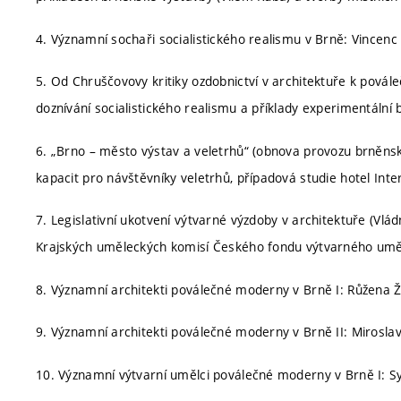
4. Významní sochaři socialistického realismu v Brně: Vincen
5. Od Chruščovovy kritiky ozdobnictví v architektuře k povál
doznívání socialistického realismu a příklady experimentální
6. „Brno – město výstav a veletrhů“ (obnova provozu brněnsk
kapacit pro návštěvníky veletrhů, případová studie hotel Inte
7. Legislativní ukotvení výtvarné výzdoby v architektuře (Vlá
Krajských uměleckých komisí Českého fondu výtvarného umění 
8. Významní architekti poválečné moderny v Brně I: Růžena Ž
9. Významní architekti poválečné moderny v Brně II: Miroslav
10. Významní výtvarní umělci poválečné moderny v Brně I: S