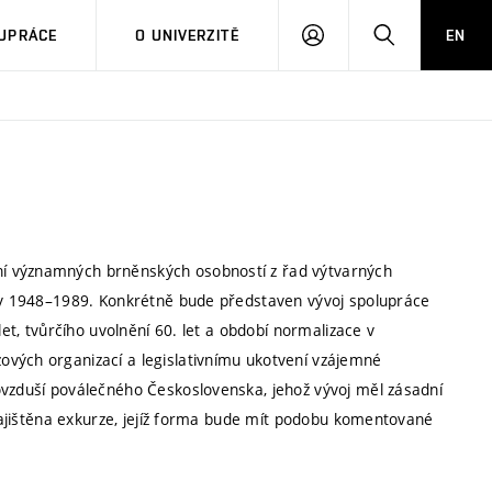
PŘIHLÁSIT
HLEDAT
UPRÁCE
O UNIVERZITĚ
EN
SE
í významných brněnských osobností z řad výtvarných
ety 1948–1989. Konkrétně bude představen vývoj spolupráce
let, tvůrčího uvolnění 60. let a období normalizace v
ových organizací a legislativnímu ukotvení vzájemné
ovzduší poválečného Československa, jehož vývoj měl zásadní
 zajištěna exkurze, jejíž forma bude mít podobu komentované