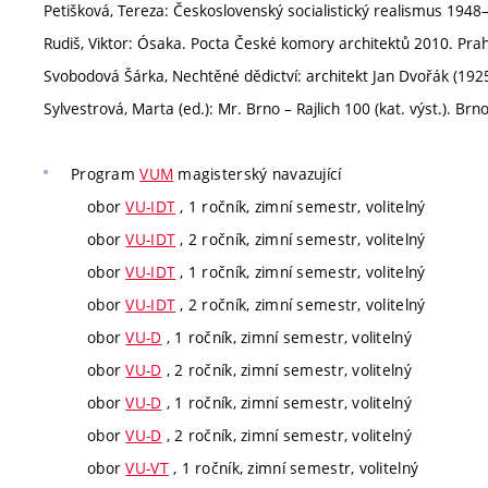
Petišková, Tereza: Československý socialistický realismus 1948
Rudiš, Viktor: Ósaka. Pocta České komory architektů 2010. Pra
Svobodová Šárka, Nechtěné dědictví: architekt Jan Dvořák (192
Sylvestrová, Marta (ed.): Mr. Brno – Rajlich 100 (kat. výst.). Br
Program
VUM
magisterský navazující
obor
VU-IDT
, 1 ročník, zimní semestr, volitelný
obor
VU-IDT
, 2 ročník, zimní semestr, volitelný
obor
VU-IDT
, 1 ročník, zimní semestr, volitelný
obor
VU-IDT
, 2 ročník, zimní semestr, volitelný
obor
VU-D
, 1 ročník, zimní semestr, volitelný
obor
VU-D
, 2 ročník, zimní semestr, volitelný
obor
VU-D
, 1 ročník, zimní semestr, volitelný
obor
VU-D
, 2 ročník, zimní semestr, volitelný
obor
VU-VT
, 1 ročník, zimní semestr, volitelný