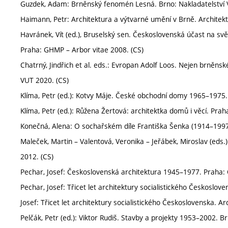
Guzdek, Adam: Brněnský fenomén Lesná. Brno: Nakladatelství
Haimann, Petr: Architektura a výtvarné umění v Brně. Architektur
Havránek, Vít (ed.), Bruselský sen. Československá účast na svět
Praha: GHMP – Arbor vitae 2008. (CS)
Chatrný, Jindřich et al. eds.: Evropan Adolf Loos. Nejen brně
VUT 2020. (CS)
Klíma, Petr (ed.): Kotvy Máje. České obchodní domy 1965–1975
Klíma, Petr (ed.): Růžena Žertová: architektka domů i věcí. Pr
Konečná, Alena: O sochařském díle Františka Šenka (1914–1997).
Maleček, Martin – Valentová, Veronika – Jeřábek, Miroslav (eds.)
2012. (CS)
Pechar, Josef: Československá architektura 1945–1977. Praha:
Pechar, Josef: Třicet let architektury socialistického Českoslov
Josef: Třicet let architektury socialistického Československa. Ar
Pelčák, Petr (ed.): Viktor Rudiš. Stavby a projekty 1953–2002. 