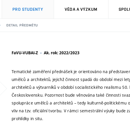
PRO STUDENTY
VĚDA A VÝZKUM
SPOL
DETAIL PŘEDMĚTU
FaVU-VUBAI-Z
Ak. rok: 2022/2023
Tematické zaměření přednášek je orientováno na představen
umělců a architektů, jejichž činnost spadá do období mezi l
architektů a výtvarníků v období socialistického realismu 50. 
Československu. Pozornost bude věnována také činnosti svaz
spolupráce umělců a architektů – tedy kulturně-politickému 
vliv na tzv. oficiální tvorbu. V rámci semestrální výuky bude
prohlídky in situ.