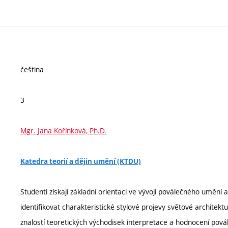
čeština
3
Mgr. Jana Kořínková, Ph.D.
Katedra teorií a dějin umění (KTDU)
Studenti získají základní orientaci ve vývoji poválečného umění 
identifikovat charakteristické stylové projevy světové archit
znalostí teoretických východisek interpretace a hodnocení povál