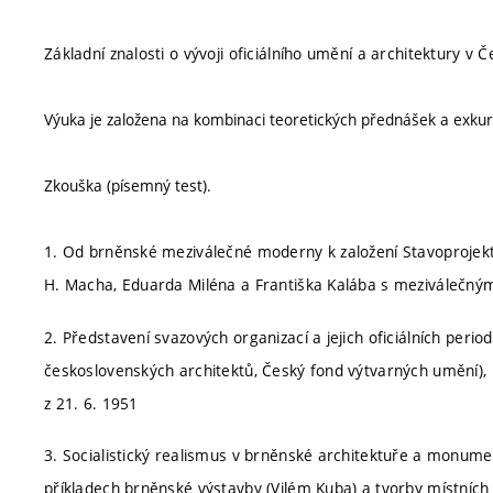
Základní znalosti o vývoji oficiálního umění a architektury v
Výuka je založena na kombinaci teoretických přednášek a exkurz
Zkouška (písemný test).
1. Od brněnské meziválečné moderny k založení Stavoprojektu
H. Macha, Eduarda Miléna a Františka Kalába s meziválečnými
2. Představení svazových organizací a jejich oficiálních peri
československých architektů, Český fond výtvarných umění), 
z 21. 6. 1951
3. Socialistický realismus v brněnské architektuře a monumen
příkladech brněnské výstavby (Vilém Kuba) a tvorby místních 