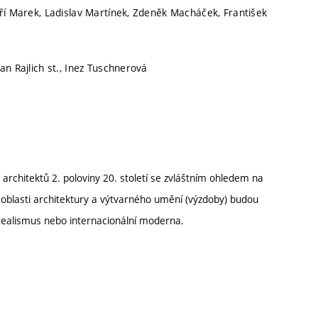
iří Marek, Ladislav Martínek, Zdeněk Macháček, František
an Rajlich st., Inez Tuschnerová
chitektů 2. poloviny 20. století se zvláštním ohledem na
 z oblasti architektury a výtvarného umění (výzdoby) budou
ý realismus nebo internacionální moderna.