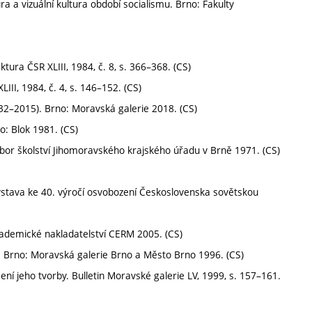
ra a vizuální kultura období socialismu. Brno: Fakulty
tura ČSR XLIII, 1984, č. 8, s. 366–368. (CS)
II, 1984, č. 4, s. 146–152. (CS)
932–2015). Brno: Moravská galerie 2018. (CS)
o: Blok 1981. (CS)
bor školství Jihomoravského krajského úřadu v Brně 1971. (CS)
ýstava ke 40. výročí osvobození Československa sovětskou
kademické nakladatelství CERM 2005. (CS)
á. Brno: Moravská galerie Brno a Město Brno 1996. (CS)
ení jeho tvorby. Bulletin Moravské galerie LV, 1999, s. 157–161.