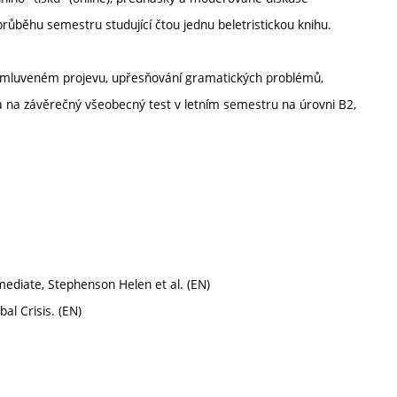
 průběhu semestru studující čtou jednu beletristickou knihu.
í a mluveném projevu, upřesňování gramatických problémů,
a na závěrečný všeobecný test v letním semestru na úrovni B2,
mediate, Stephenson Helen et al. (EN)
al Crisis. (EN)