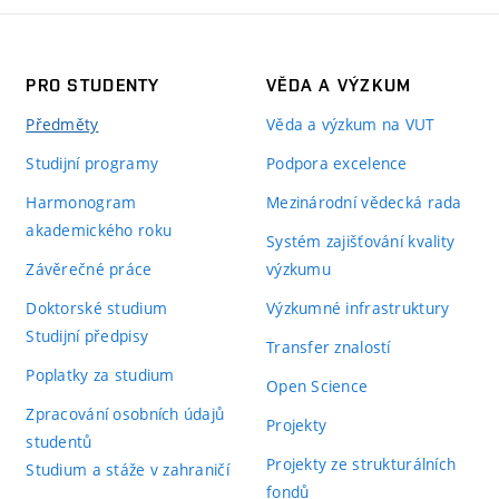
PRO STUDENTY
VĚDA A VÝZKUM
Předměty
Věda a výzkum na VUT
Studijní programy
Podpora excelence
Harmonogram
Mezinárodní vědecká rada
akademického roku
Systém zajišťování kvality
Závěrečné práce
výzkumu
Doktorské studium
Výzkumné infrastruktury
Studijní předpisy
Transfer znalostí
Poplatky za studium
Open Science
Zpracování osobních údajů
Projekty
studentů
Projekty ze strukturálních
Studium a stáže v zahraničí
fondů