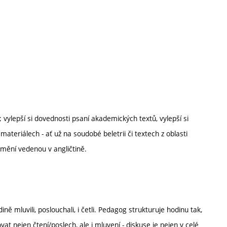
 vylepší si dovednosti psaní akademických textů, vylepší si
teriálech - ať už na soudobé beletrii či textech z oblasti
umění vedenou v angličtině.
ně mluvili, poslouchali, i četli. Pedagog strukturuje hodinu tak,
t nejen čtení/poslech, ale i mluvení - diskuse je nejen v celé