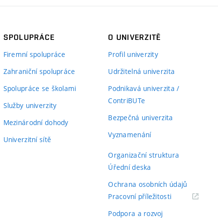
SPOLUPRÁCE
O UNIVERZITĚ
Firemní spolupráce
Profil univerzity
Zahraniční spolupráce
Udržitelná univerzita
Spolupráce se školami
Podnikavá univerzita /
ContriBUTe
Služby univerzity
Bezpečná univerzita
Mezinárodní dohody
Vyznamenání
Univerzitní sítě
Organizační struktura
Úřední deska
Ochrana osobních údajů
(externí
Pracovní příležitosti
odkaz)
Podpora a rozvoj