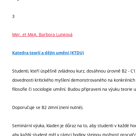
3
Mgr. et MgA. Barbora Lungová
Katedra teorií a dějin umění (KTDU)
Studenti, kteří úspěšně zvládnou kurz, dosáhnou úrovně B2 - C1;
dovednosti kritického myšlení demonstrovaného na konkréních ma
filosofie či sociologie umění. Budou připraveni na výuku teorie 
Doporučuje se B2 zimní (není nutné).
Seminární výuka, kladen je důraz na to, aby studenti v každé hodi
aby každý student měl v rámci hodiny stejnou možnost procvičova