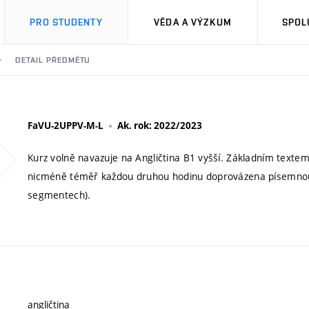
PRO STUDENTY
VĚDA A VÝZKUM
SPOL
DETAIL PŘEDMĚTU
FaVU-2UPPV-M-L
Ak. rok: 2022/2023
Kurz volně navazuje na Angličtina B1 vyšší. Základním textem 
nicméně téměř každou druhou hodinu doprovázena písemnou i ú
segmentech).
angličtina