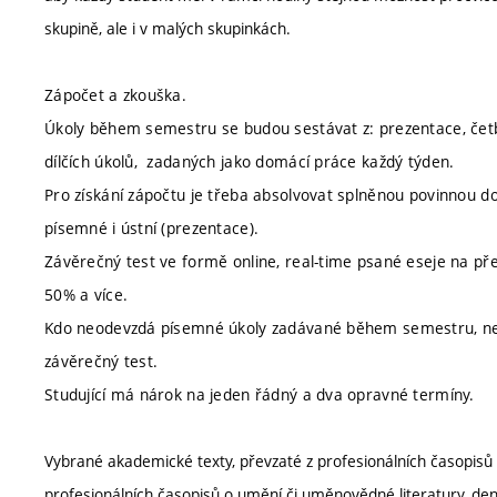
skupině, ale i v malých skupinkách.
Zápočet a zkouška.
Úkoly během semestru se budou sestávat z: prezentace, četby
dílčích úkolů, zadaných jako domácí práce každý týden.
Pro získání zápočtu je třeba absolvovat splněnou povinnou 
písemné i ústní (prezentace).
Závěrečný test ve formě online, real-time psané eseje na př
50% a více.
Kdo neodevzdá písemné úkoly zadávané během semestru, nebu
závěrečný test.
Studující má nárok na jeden řádný a dva opravné termíny.
Vybrané akademické texty, převzaté z profesionálních časopisů 
profesionálních časopisů o umění či uměnovědné literatury, den