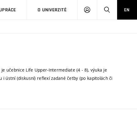
PŘIHLÁSIT
HLEDAT
UPRÁCE
O UNIVERZITĚ
EN
SE
je učebnice Life Upper-Intermediate (4 - 8), výuka je
stní (diskusní) reflexí zadané četby (po kapitolách či