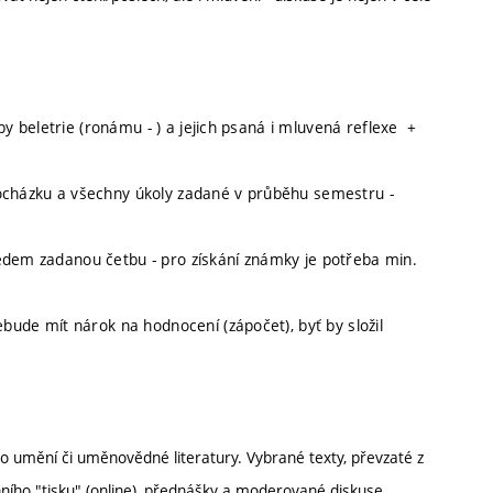
 beletrie (ronámu - ) a jejich psaná i mluvená reflexe +
docházku a všechny úkoly zadané v průběhu semestru -
edem zadanou četbu - pro získání známky je potřeba min.
de mít nárok na hodnocení (zápočet), byť by složil
o umění či uměnovědné literatury. Vybrané texty, převzaté z
ního "tisku" (online), přednášky a moderované diskuse