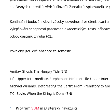
současných teoretiků, vědců, filozofů, žurnalistů, spisovatelů. V
Kontinuální budování slovní zásoby, odvedností ve čtení, psan
vylepšování schopnosti pracovat s akademickými texty, příprav
odpovídajícímu zhruba FCE.
Povoleny jsou dvě absence za semestr.
Amitav Ghosh, The Hungry Tide (EN)
Life Upper-Intermediate, Stephenson Helen et Life Upper-Inter
Michael Williams. Deforesting the Earth: From Prehistory to Glob
T.C. Boyle, When the Killing is Done (EN)
Program
VUM
magisterský navazující