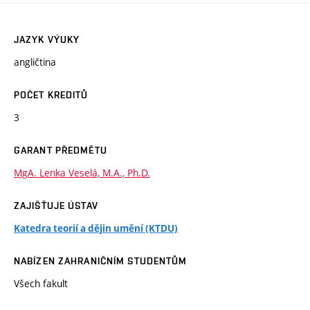
JAZYK VÝUKY
angličtina
POČET KREDITŮ
3
GARANT PŘEDMĚTU
MgA. Lenka Veselá, M.A., Ph.D.
ZAJIŠŤUJE ÚSTAV
Katedra teorií a dějin umění (KTDU)
NABÍZEN ZAHRANIČNÍM STUDENTŮM
Všech fakult