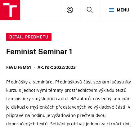
VUT
PŘIHLÁSIT
HLEDAT
MENU
SE
DETAIL PŘEDMĚTU
Feminist Seminar 1
FaVU-FEMS1
Ak. rok: 2022/2023
Přednášky a semináře. Přednášková část seznámí účastníky
kurzu s jednotlivými tématy prostřednictvím výkladu textů
feministicky smýšlejících autorek*autorů, následný seminář
je diskuzí o myšlenkách představených ve výkladové části. V
přípravě na hodinu je vyžadováno přečtení dvou
doporučených textů. Setkání probíhají jednou za čtrnáct dní.