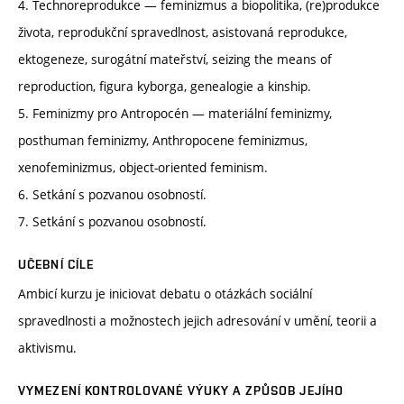
4. Technoreprodukce — feminizmus a biopolitika, (re)produkce
života, reprodukční spravedlnost, asistovaná reprodukce,
ektogeneze, surogátní mateřství, seizing the means of
reproduction, figura kyborga, genealogie a kinship.
5. Feminizmy pro Antropocén — materiální feminizmy,
posthuman feminizmy, Anthropocene feminizmus,
xenofeminizmus, object-oriented feminism.
6. Setkání s pozvanou osobností.
7. Setkání s pozvanou osobností.
UČEBNÍ CÍLE
Ambicí kurzu je iniciovat debatu o otázkách sociální
spravedlnosti a možnostech jejich adresování v umění, teorii a
aktivismu.
VYMEZENÍ KONTROLOVANÉ VÝUKY A ZPŮSOB JEJÍHO