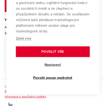
Transfer znalostí
a používání webu, zajištění fungování funkcí
technické
Podnikavá univerzita / ContriBUTe
Mezinárodní dohody
ze sociálních médií a ke zlepšení a
Open Science
v
Bezpečná univerzita
přizpůsobení obsahu a reklam. Se souhlasem
Univerzitní sítě
Brně
Projekty
můžeme také předávat marketingovým
VYSOKÉ UČENÍ TECHNICKÉ V BRNĚ
Vyznamenání
platformám některé osobní údaje pro
Projekty ze strukturálních fondů
Antonínská 548/1
www.vut.cz
marketingové účely.
Organizační struktura
602 00 Brno
vut@vutbr.cz
Specifický výzkum
Zjistit více
Úřední deska
Ochrana osobních údajů
POVOLIT VŠE
(externí
Pracovní příležitosti
Nastavení
odkaz)
Podpora a rozvoj zaměstnanců a studujících
Povolit pouze nezbytné
Rovné příležitosti
Copyright © 2026 VUT
Sociální bezpečí
Prohlášení o přístupnosti
HR Award
Informace o používání cookies