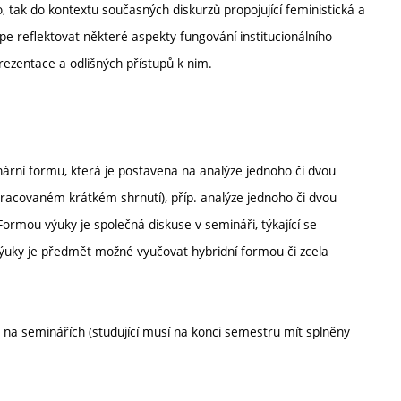
o, tak do kontextu současných diskurzů propojující feministická a
e reflektovat některé aspekty fungování institucionálního
prezentace a odlišných přístupů k nim.
rní formu, která je postavena na analýze jednoho či dvou
racovaném krátkém shrnutí), příp. analýze jednoho či dvou
ormou výuky je společná diskuse v semináři, týkající se
výuky je předmět možné vyučovat hybridní formou či zcela
ti na seminářích (studující musí na konci semestru mít splněny