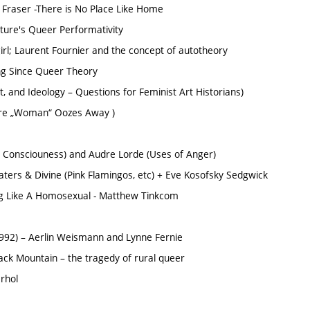
a Fraser -There is No Place Like Home
ure's Queer Performativity
irl; Laurent Fournier and the concept of autotheory
ing Since Queer Theory
, and Ideology – Questions for Feminist Art Historians)
here „Woman“ Oozes Away )
w Consciouness) and Audre Lorde (Uses of Anger)
ters & Divine (Pink Flamingos, etc) + Eve Kosofsky Sedgwick
ng Like A Homosexual - Matthew Tinkcom
1992) – Aerlin Weismann and Lynne Fernie
ck Mountain – the tragedy of rural queer
arhol