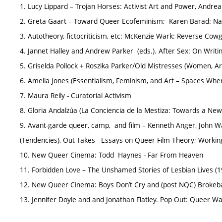
1. Lucy Lippard – Trojan Horses: Activist Art and Power, Andre
2. Greta Gaart – Toward Queer Ecofeminism; Karen Barad: Nat
3. Autotheory, fictocriticism, etc: McKenzie Wark: Reverse Cowg
4. Jannet Halley and Andrew Parker (eds.). After Sex: On Writ
5. Griselda Pollock + Roszika Parker/Old Mistresses (Women, Art
6. Amelia Jones (Essentialism, Feminism, and Art – Spaces W
7. Maura Reily - Curatorial Activism
8. Gloria Andalzúa (La Conciencia de la Mestiza: Towards a Ne
9. Avant-garde queer, camp, and film – Kenneth Anger, John Wa
(Tendencies), Out Takes - Essays on Queer Film Theory; Worki
10. New Queer Cinema: Todd Haynes - Far From Heaven
11. Forbidden Love – The Unshamed Stories of Lesbian Lives (
12. New Queer Cinema: Boys Don’t Cry and (post NQC) Brokeba
13. Jennifer Doyle and and Jonathan Flatley. Pop Out: Queer W