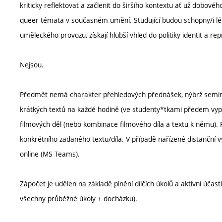
kriticky reflektovat a začlenit do širšího kontextu ať už dobovéh
queer témata v současném umění. Studující budou schopny/i lép
uměleckého provozu, získají hlubší vhled do politiky identit a re
Nejsou.
Předmět nemá charakter přehledových přednášek, nýbrž seminá
krátkých textů na každé hodině (ve studenty*tkami předem vyp
filmových děl (nebo kombinace filmového díla a textu k němu). F
konkrétního zadaného textu/díla. V případě nařízené distanční 
online (MS Teams).
Zápočet je udělen na základě plnění dílčích úkolů a aktivní účas
všechny průběžné úkoly + docházku).