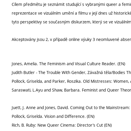
Cílem předmětu je seznámit studující s vybranými queer a femin
reprezentace ve vizuálním umění a filmu v její dnes už historické 
tyto perspektivy se současným diskurzem, který se ve vizuáln
Akceptovány jsou 2, v případě online výuky 3 neomluvené abse
Jones, Amelia. The Feminism and Visual Culture Reader. (EN)
Judith Butler - The Trouble With Gender, Závažná těla/Bodies Th
Pollock, Griselda, and Parker, Roszika. Old Mistresses: Women, A
Saraswati, L.Ayu and Shaw, Barbara. Feminist and Queer Theory
Juett, J. Anne and Jones, David. Coming Out to the Mainstream
Pollock, Griselda. Vision and Difference. (EN)
Rich, B. Ruby: New Queer Cinema: Director’s Cut (EN)