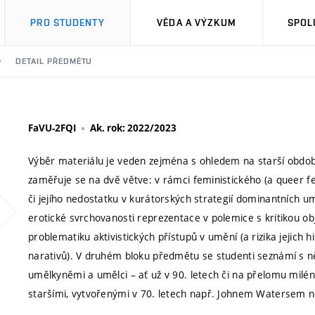
PRO STUDENTY
VĚDA A VÝZKUM
SPOL
DETAIL PŘEDMĚTU
FaVU-2FQI
Ak. rok: 2022/2023
Výběr materiálu je veden zejména s ohledem na starší období 
zaměřuje se na dvě větve: v rámci feministického (a queer 
či jejího nedostatku v kurátorských strategií dominantních u
erotické svrchovanosti reprezentace v polemice s kritikou obj
problematiku aktivistických přístupů v umění (a rizika jejich h
narativů). V druhém bloku předmětu se studenti seznámí s n
umělkyněmi a umělci – ať už v 90. letech či na přelomu milé
staršími, vytvořenými v 70. letech např. Johnem Watersem n