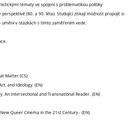
istickými tématy ve spojení s problematikou politiky
perspektivě (80. a 90. léta). Studující získají možnost propojit si
ím umění v otázkách s tímto zaměřením vede.
nce.
at Matter (CS)
rt, and Ideology. (EN)
. An Intersectional and Transnational Reader. (EN)
: New Queer Cinema in the 21st Century - (EN)