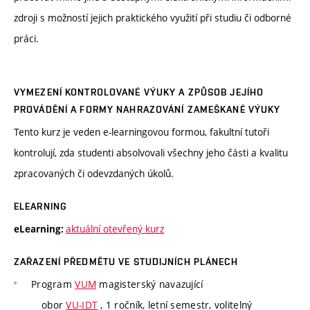
zdroji s možností jejich praktického využití při studiu či odborné
práci.
VYMEZENÍ KONTROLOVANÉ VÝUKY A ZPŮSOB JEJÍHO
PROVÁDĚNÍ A FORMY NAHRAZOVÁNÍ ZAMEŠKANÉ VÝUKY
Tento kurz je veden e-learningovou formou, fakultní tutoři
kontrolují, zda studenti absolvovali všechny jeho části a kvalitu
zpracovaných či odevzdaných úkolů.
ELEARNING
aktuální otevřený kurz
eLearning:
ZAŘAZENÍ PŘEDMĚTU VE STUDIJNÍCH PLÁNECH
Program
VUM
magisterský navazující
obor
VU-IDT
, 1 ročník, letní semestr, volitelný