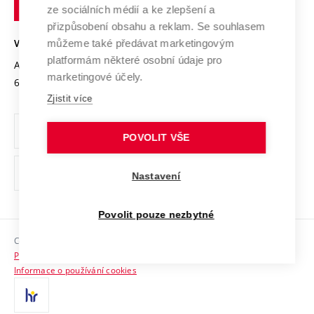
technické
Podnikavá univerzita / ContriBUTe
Mezinárodní dohody
ze sociálních médií a ke zlepšení a
Open Science
v
Bezpečná univerzita
přizpůsobení obsahu a reklam. Se souhlasem
Univerzitní sítě
Brně
Projekty
můžeme také předávat marketingovým
VYSOKÉ UČENÍ TECHNICKÉ V BRNĚ
Vyznamenání
platformám některé osobní údaje pro
Projekty ze strukturálních fondů
Antonínská 548/1
www.vut.cz
marketingové účely.
Organizační struktura
602 00 Brno
vut@vutbr.cz
Specifický výzkum
Zjistit více
Úřední deska
Ochrana osobních údajů
POVOLIT VŠE
(externí
Pracovní příležitosti
Nastavení
odkaz)
Podpora a rozvoj zaměstnanců a studujících
Povolit pouze nezbytné
Rovné příležitosti
Copyright © 2026 VUT
Sociální bezpečí
Prohlášení o přístupnosti
HR Award
Informace o používání cookies
Kontakty