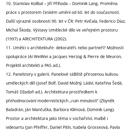
10. Stanislav Kolíbal – Jiří Příhoda – Dominik Lang. Proměna
práce s prostorem českém umění od 60. let do současnosti.
Další výrazné osobnosti 90. let v ČR: Petr Kvíčala, Federico Díaz,
Michal Škoda. Výstavy Umělecké dílo ve veřejném prostoru
(1997) a ARtCHITEKTURA (2002).
11. Umělci v architektuře: dekoratéři, nebo partneři? Možnosti
spolupráce (Ai WeiWei a Jacques Herzog & Pierre de Meuron,
Projektil architekti a PAS ad.).
12. Panelstory v galerii. Panelové sídliště přirozenou kulisou
uměleckých děl (Josef Bolf, David Možný, Ládví, Kateřina Šedá,
Tomáš Džadoň ad.). Architektura prostředkem k
přehodnocování modernistických „ruin minulosti“ (Zbyněk
Baladrán, Ján Mančuška, Barbora Klímová, Dominik Lang).
Prostor a architektura jako téma v sochařství, malbě i
videoartu (Jan Pfeiffer, Daniel Pitín, Isabela Grosseová, Pavla