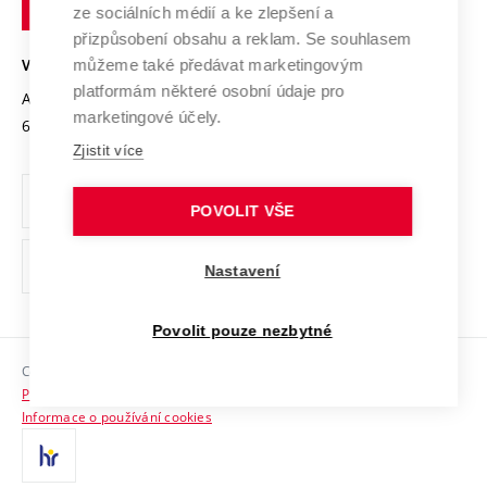
Podnikavá univerzita / ContriBUTe
Mezinárodní dohody
ze sociálních médií a ke zlepšení a
Open Science
v
Bezpečná univerzita
přizpůsobení obsahu a reklam. Se souhlasem
Univerzitní sítě
Brně
Projekty
můžeme také předávat marketingovým
VYSOKÉ UČENÍ TECHNICKÉ V BRNĚ
Vyznamenání
platformám některé osobní údaje pro
Projekty ze strukturálních fondů
Antonínská 548/1
www.vut.cz
marketingové účely.
Organizační struktura
602 00 Brno
vut@vutbr.cz
Specifický výzkum
Zjistit více
Úřední deska
Ochrana osobních údajů
POVOLIT VŠE
(externí
Pracovní příležitosti
Nastavení
odkaz)
Podpora a rozvoj zaměstnanců a studujících
Povolit pouze nezbytné
Rovné příležitosti
Copyright © 2026 VUT
Sociální bezpečí
Prohlášení o přístupnosti
HR Award
Informace o používání cookies
Kontakty