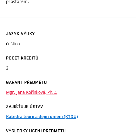
prostorem.
JAZYK VÝUKY
čeština
POČET KREDITŮ
2
GARANT PŘEDMĚTU
Mgr. Jana Kořínková, Ph.D.
ZAJIŠŤUJE ÚSTAV
Katedra teorií a dějin umění (KTDU)
VÝSLEDKY UČENÍ PŘEDMĚTU