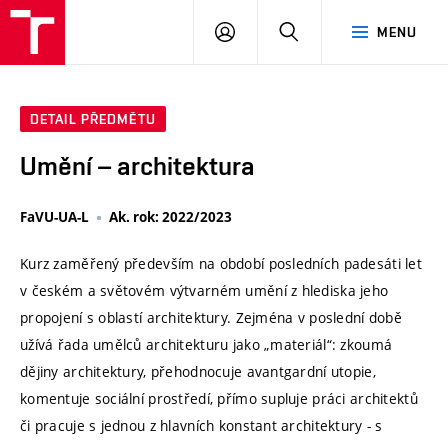
VUT
PŘIHLÁSIT
HLEDAT
MENU
SE
DETAIL PŘEDMĚTU
Umění – architektura
FaVU-UA-L
Ak. rok: 2022/2023
Kurz zaměřený především na období posledních padesáti let
v českém a světovém výtvarném umění z hlediska jeho
propojení s oblastí architektury. Zejména v poslední době
užívá řada umělců architekturu jako „materiál“: zkoumá
dějiny architektury, přehodnocuje avantgardní utopie,
komentuje sociální prostředí, přímo supluje práci architektů
či pracuje s jednou z hlavních konstant architektury - s