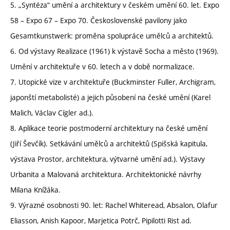
5. „Syntéza“ umění a architektury v českém umění 60. let. Expo
58 – Expo 67 – Expo 70. Československé pavilony jako
Gesamtkunstwerk: proměna spolupráce umělců a architektů.
6. Od výstavy Realizace (1961) k výstavě Socha a město (1969).
Umění v architektuře v 60. letech a v době normalizace.
7. Utopické vize v architektuře (Buckminster Fuller, Archigram,
japonští metabolisté) a jejich působení na české umění (Karel
Malich, Václav Cígler ad.).
8. Aplikace teorie postmoderní architektury na české umění
(Jiří Ševčík). Setkávání umělců a architektů (Spišská kapitula,
výstava Prostor, architektura, výtvarné umění ad.). Výstavy
Urbanita a Malovaná architektura. Architektonické návrhy
Milana Knížáka.
9. Výrazné osobnosti 90. let: Rachel Whiteread, Absalon, Olafur
Eliasson, Anish Kapoor, Marjetica Potrč, Pipilotti Rist ad.