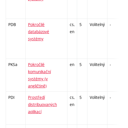
PDB
Pokročilé
cs,
5
Volitelný
-
zá
databázové
en
systémy
PKSa
Pokročilé
en
5
Volitelný
-
zá
komunikační
systémy (v
angličtině)
PDI
Prostředí
cs,
5
Volitelný
-
zk
distribuovaných
en
aplikací