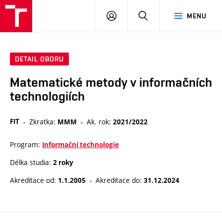
VUT
PŘIHLÁSIT
HLEDAT
MENU
SE
DETAIL OBORU
Matematické metody v informačních
technologiích
FIT
Zkratka:
Ak. rok:
MMM
2021/2022
Program:
Informační technologie
Délka studia:
2 roky
Akreditace od:
Akreditace do:
1.1.2005
31.12.2024