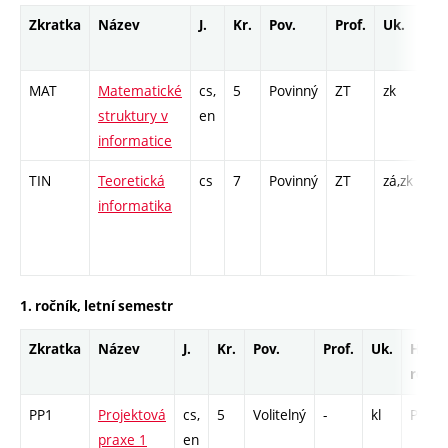
Zkratka
Název
J.
Kr.
Pov.
Prof.
Uk.
Ho
ro
MAT
Matematické
cs,
5
Povinný
ZT
zk
P -
struktury v
en
CO
informatice
13
TIN
Teoretická
cs
7
Povinný
ZT
zá,zk
P -
informatika
CO
26
- 1
1. ročník, letní semestr
Zkratka
Název
J.
Kr.
Pov.
Prof.
Uk.
Hod.
rozsa
PP1
Projektová
cs,
5
Volitelný
-
kl
PR - 5
praxe 1
en