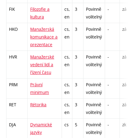
FIK
Filozofie a
cs,
3
Povinně
-
zá
kultura
en
volitelný
HKO
Manažerská
cs,
3
Povinně
-
zá
komunikace a
en
volitelný
prezentace
HVR
Manažerské
cs,
3
Povinně
-
zá
vedení lidí a
en
volitelný
řízení času
PRM
Právní
cs,
3
Povinně
-
zá
minimum
en
volitelný
RET
Rétorika
cs,
3
Povinně
-
zá
en
volitelný
DJA
Dynamické
cs
5
Povinně
-
zk
jazyky
volitelný