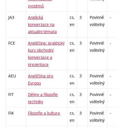
systémů
JA3
Anglická
cs,
3
Povinně
-
zá
konverzace na
en
volitelný
aktuální témata
FCE
Angličtina: praktický
cs,
3
Povinně
-
zá
kurz obchodní
en
volitelný
konverzace a
prezentace
AEU
Angličtina pro
cs,
3
Povinně
-
zá
Evropu
en
volitelný
FIT
Dějiny a filozofie
cs,
3
Povinně
-
zá
techniky
en
volitelný
FIK
Filozofie a kultura
cs,
3
Povinně
-
zá
en
volitelný