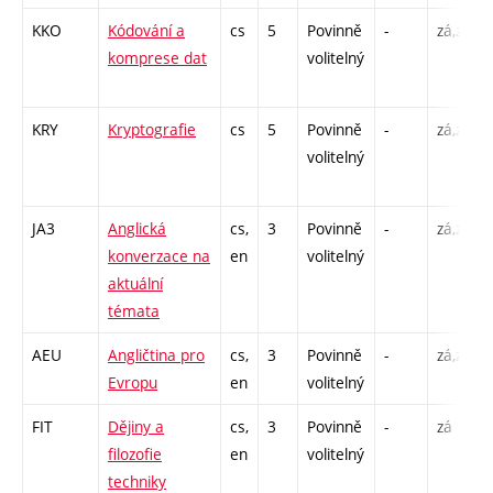
KKO
Kódování a
cs
5
Povinně
-
zá,zk
komprese dat
volitelný
KRY
Kryptografie
cs
5
Povinně
-
zá,zk
volitelný
JA3
Anglická
cs,
3
Povinně
-
zá,zk
konverzace na
en
volitelný
aktuální
témata
AEU
Angličtina pro
cs,
3
Povinně
-
zá,zk
Evropu
en
volitelný
FIT
Dějiny a
cs,
3
Povinně
-
zá
filozofie
en
volitelný
techniky