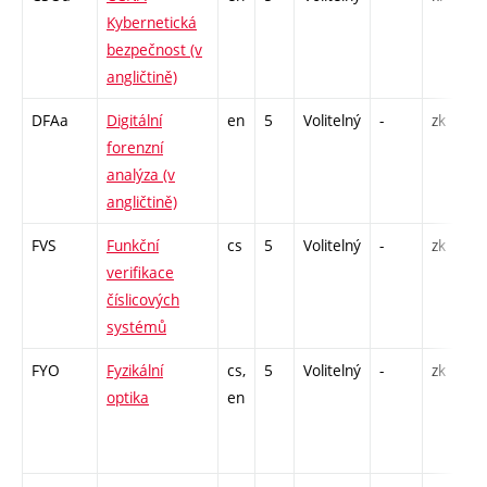
Kybernetická
bezpečnost (v
angličtině)
DFAa
Digitální
en
5
Volitelný
-
zk
forenzní
analýza (v
angličtině)
FVS
Funkční
cs
5
Volitelný
-
zk
verifikace
číslicových
systémů
FYO
Fyzikální
cs,
5
Volitelný
-
zk
optika
en