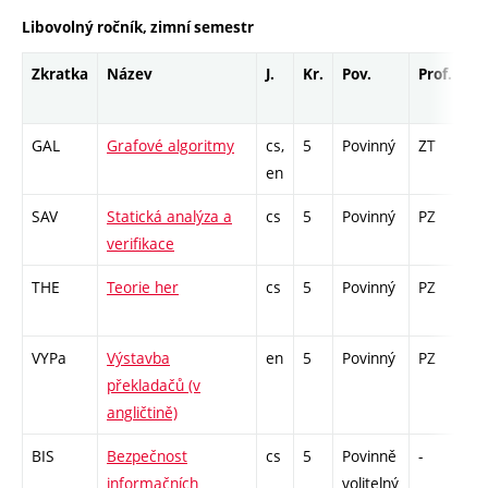
Libovolný ročník, zimní semestr
Zkratka
Název
J.
Kr.
Pov.
Prof.
Uk
GAL
Grafové algoritmy
cs,
5
Povinný
ZT
zk
en
SAV
Statická analýza a
cs
5
Povinný
PZ
zá
verifikace
THE
Teorie her
cs
5
Povinný
PZ
zá
VYPa
Výstavba
en
5
Povinný
PZ
zk
překladačů (v
angličtině)
BIS
Bezpečnost
cs
5
Povinně
-
zá
informačních
volitelný