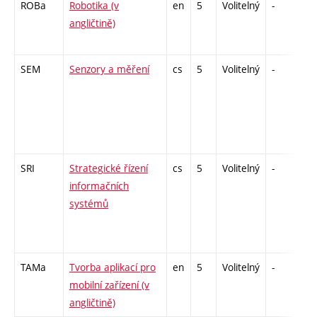
ROBa
Robotika (v
en
5
Volitelný
-
zk
angličtině)
SEM
Senzory a měření
cs
5
Volitelný
-
zá
SRI
Strategické řízení
cs
5
Volitelný
-
zk
informačních
systémů
TAMa
Tvorba aplikací pro
en
5
Volitelný
-
kl
mobilní zařízení (v
angličtině)