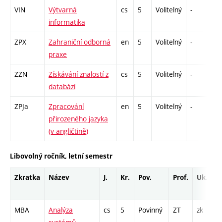
VIN
Výtvarná
cs
5
Volitelný
-
kl
informatika
ZPX
Zahraniční odborná
en
5
Volitelný
-
zá
praxe
ZZN
Získávání znalostí z
cs
5
Volitelný
-
zá
databází
ZPJa
Zpracování
en
5
Volitelný
-
zk
přirozeného jazyka
(v angličtině)
Libovolný ročník, letní semestr
Zkratka
Název
J.
Kr.
Pov.
Prof.
Uk.
MBA
Analýza
cs
5
Povinný
ZT
zk