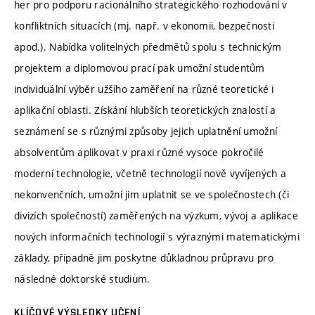
her pro podporu racionálního strategického rozhodování v
konfliktních situacích (mj. např. v ekonomii, bezpečnosti
apod.). Nabídka volitelných předmětů spolu s technickým
projektem a diplomovou prací pak umožní studentům
individuální výběr užšího zaměření na různé teoretické i
aplikační oblasti. Získání hlubších teoretických znalostí a
seznámení se s různými způsoby jejich uplatnění umožní
absolventům aplikovat v praxi různé vysoce pokročilé
moderní technologie, včetně technologií nově vyvíjených a
nekonvenčních, umožní jim uplatnit se ve společnostech (či
divizích společností) zaměřených na výzkum, vývoj a aplikace
nových informačních technologií s výraznými matematickými
základy, případně jim poskytne důkladnou průpravu pro
následné doktorské studium.
KLÍČOVÉ VÝSLEDKY UČENÍ