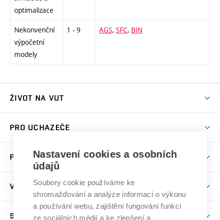
optimalizace
Nekonvenční
1 - 9
AGS
,
SFC
,
BIN
výpočetní
modely
ŽIVOT NA VUT
Atmosféra VUT
PRO UCHAZEČE
Prostory školy
Proč na VUT
Koleje
Nastavení cookies a osobních
PRO STUDENTY
údajů
Studijní programy
Stravování
Předměty
Studijní předpisy
Studium a stáže v zahraničí
Stipendia
Dny otevřených dveří
Soubory cookie používáme ke
VĚDA A VÝZKUM
Sport na VUT
(externí
shromažďování a analýze informací o výkonu
Studijní programy
Poplatky za studium
Uznání zahraničního vzdělání
Knihovny
Aktivity pro juniory
Studentský život
a používání webu, zajištění fungování funkcí
odkaz)
Věda a výzkum na VUT
Harmonogram akademického roku
Zpracování osobních údajů studentů
Sociální bezpečí
SPOLUPRÁCE
Celoživotní vzdělávání
ze sociálních médií a ke zlepšení a