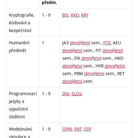
předm.
Kryptografie,
1 - 9
BIS
,
KKO
,
KRY
kódování a
bezpečnost
Humanitní
1
JA3
zimní
/
letní
sem.,
FCE
,
AEU
předmět
zimní
/
letní
sem.,
FIT
zimní
/
letní
sem.,
FIK
zimní
/
letní
sem.,
HKO
zimní
/
letní
sem.,
HVR
zimní
/
letní
sem.,
PRM
zimní
/
letní
sem.,
RET
zimní
/
letní
sem.
Programovací
1 - 9
DJA
,
SLOa
jazyky a
výpočetní
složitost
Modelování,
1 - 9
OPM
,
SNT
,
SSP
simulace a