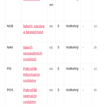
en
NSB
Návrh, správa
cs
5
Volitelný
-
zá,zk
a bezpečnost
NAV
Návrh
cs
5
Volitelný
-
zk
vestavěných
systémů
PIS
Pokročilé
cs
5
Volitelný
-
zá,zk
informační
systémy
POS
Pokročilé
cs
5
Volitelný
-
zk
operační
systémy