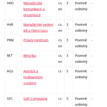
HKO
Manažerská
cs,
3
Povinně
-
zá
komunikace a
en
volitelný
prezentace
HVR
Manažerské vedení
cs,
3
Povinně
-
zá
lidí a řízení času
en
volitelný
PRM
Právní minimum
cs,
3
Povinně
-
zá
en
volitelný
RET
Rétorika
cs,
3
Povinně
-
zá
en
volitelný
AGS
Agentní a
cs
5
Povinně
-
zk
multiagentní
volitelný
systémy
SFC
Soft Computing
cs
5
Povinně
-
zá
volitelný