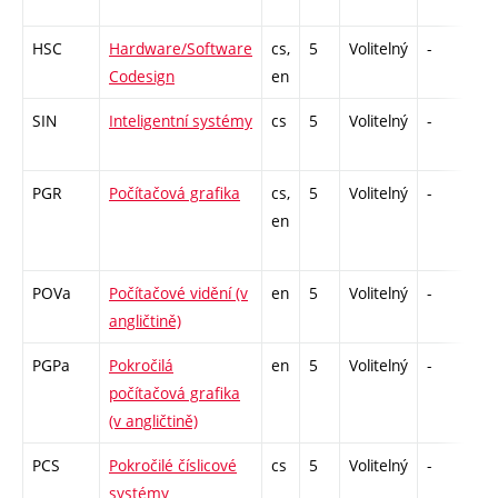
HSC
Hardware/Software
cs,
5
Volitelný
-
zá
Codesign
en
SIN
Inteligentní systémy
cs
5
Volitelný
-
zk
PGR
Počítačová grafika
cs,
5
Volitelný
-
zk
en
POVa
Počítačové vidění (v
en
5
Volitelný
-
zk
angličtině)
PGPa
Pokročilá
en
5
Volitelný
-
zk
počítačová grafika
(v angličtině)
PCS
Pokročilé číslicové
cs
5
Volitelný
-
zk
systémy