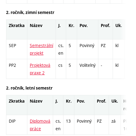
2. ročník, zimní semestr
Zkratka
Název
J.
Kr.
Pov.
Prof.
Uk.
Hod
roz
SEP
Semestrální
cs,
5
Povinný
PZ
kl
PR -
projekt
en
PP2
Projektová
cs
5
Volitelný
-
kl
PR -
praxe 2
2. ročník, letní semestr
Zkratka
Název
J.
Kr.
Pov.
Prof.
Uk.
Hod.
rozsa
DIP
Diplomová
cs,
13
Povinný
PZ
zá
PR -
práce
en
169