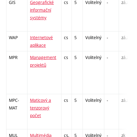
GIS
Geografické
cs
5
Volitelný
-
zá,zk
informační
systémy
WAP
Internetové
cs
5
Volitelný
-
zá,zk
aplikace
MPR
Management
cs
5
Volitelný
-
zá,zk
projektů
MPC-
Maticový a
cs
5
Volitelný
-
zá,zk
MAT
tenzorový
počet
MUL
Multimédia
cs,
5
Volitelný
-
zk