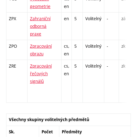
geometrie
en
ZPX
Zahraniční
en
5
Volitelný
-
zá
odborná
praxe
ZPO
Zpracování
cs,
5
Volitelný
-
zk
obrazu
en
ZRE
Zpracování
cs,
5
Volitelný
-
zk
řečových
en
signálů
Všechny skupiny volitelných předmětů
Sk.
Počet
Předměty