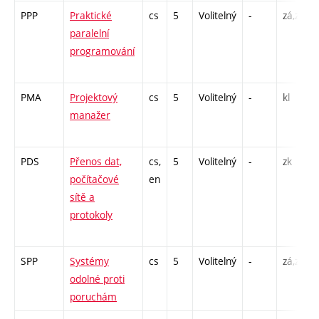
PPP
Praktické
cs
5
Volitelný
-
zá,zk
paralelní
programování
PMA
Projektový
cs
5
Volitelný
-
kl
manažer
PDS
Přenos dat,
cs,
5
Volitelný
-
zk
počítačové
en
sítě a
protokoly
SPP
Systémy
cs
5
Volitelný
-
zá,zk
odolné proti
poruchám