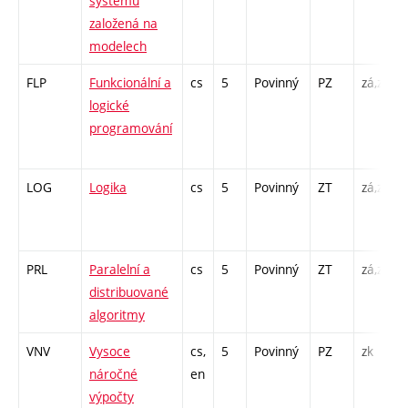
systémů
založená na
modelech
FLP
Funkcionální a
cs
5
Povinný
PZ
zá,zk
logické
programování
LOG
Logika
cs
5
Povinný
ZT
zá,zk
PRL
Paralelní a
cs
5
Povinný
ZT
zá,zk
distribuované
algoritmy
VNV
Vysoce
cs,
5
Povinný
PZ
zk
náročné
en
výpočty