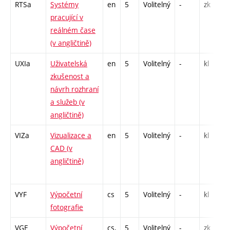
RTSa
Systémy
en
5
Volitelný
-
zk
pracující v
reálném čase
(v angličtině)
UXIa
Uživatelská
en
5
Volitelný
-
kl
zkušenost a
návrh rozhraní
a služeb (v
angličtině)
VIZa
Vizualizace a
en
5
Volitelný
-
kl
CAD (v
angličtině)
VYF
Výpočetní
cs
5
Volitelný
-
kl
fotografie
VGE
Výpočetní
cs,
5
Volitelný
-
zk