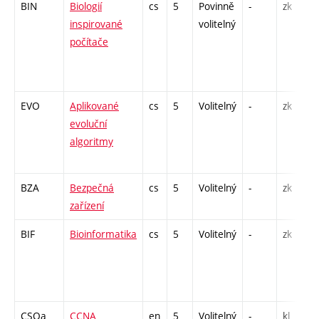
BIN
Biologií
cs
5
Povinně
-
zk
inspirované
volitelný
počítače
EVO
Aplikované
cs
5
Volitelný
-
zk
evoluční
algoritmy
BZA
Bezpečná
cs
5
Volitelný
-
zk
zařízení
BIF
Bioinformatika
cs
5
Volitelný
-
zk
CSOa
CCNA
en
5
Volitelný
-
kl