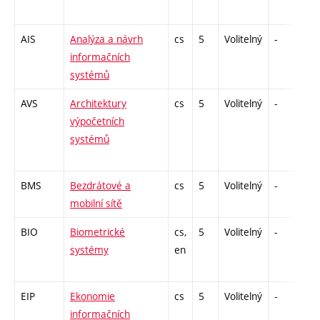
AIS
Analýza a návrh
cs
5
Volitelný
-
zá
informačních
systémů
AVS
Architektury
cs
5
Volitelný
-
zá
výpočetních
systémů
BMS
Bezdrátové a
cs
5
Volitelný
-
zá
mobilní sítě
BIO
Biometrické
cs,
5
Volitelný
-
zá
systémy
en
EIP
Ekonomie
cs
5
Volitelný
-
zk
informačních