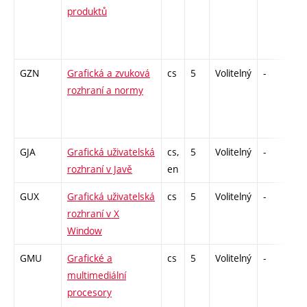
produktů
GZN
Grafická a zvuková
cs
5
Volitelný
-
zk
rozhraní a normy
GJA
Grafická uživatelská
cs,
5
Volitelný
-
zá
rozhraní v Javě
en
GUX
Grafická uživatelská
cs
5
Volitelný
-
zk
rozhraní v X
Window
GMU
Grafické a
cs
5
Volitelný
-
zá
multimediální
procesory