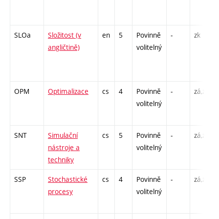
SLOa
Složitost (v
en
5
Povinně
-
zk
angličtině)
volitelný
OPM
Optimalizace
cs
4
Povinně
-
zá,zk
volitelný
SNT
Simulační
cs
5
Povinně
-
zá,zk
nástroje a
volitelný
techniky
SSP
Stochastické
cs
4
Povinně
-
zá,zk
procesy
volitelný