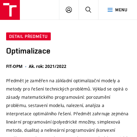
VUT
PŘIHLÁSIT
HLEDAT
MENU
SE
DETAIL PŘEDMĚTU
Optimalizace
FIT-OPM
Ak. rok: 2021/2022
Předmět je zaměřen na základní optimalizační modely a
metody pro řešení technických problémů. Výklad se opírá o
zásady matematického programování: porozumění
problému, sestavení modelu, nalezení, analýza a
interpretace optimálního řešení. Předmět zahrnuje zejména
lineární programování (polyedrické množiny, simplexová
metoda, dualita) a nelineární programování (konvexní