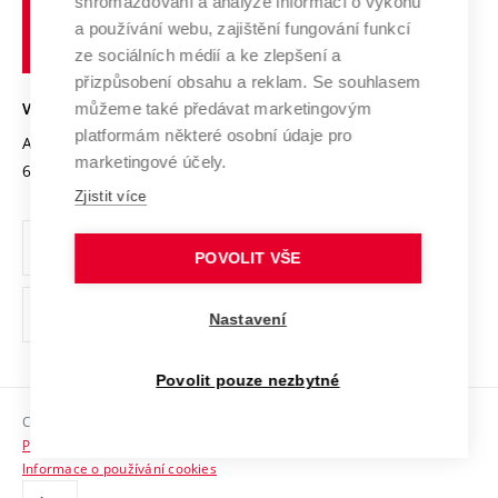
shromažďování a analýze informací o výkonu
Udržitelná univerzita
učení
Služby univerzity
Transfer znalostí
a používání webu, zajištění fungování funkcí
technické
Podnikavá univerzita / ContriBUTe
Mezinárodní dohody
ze sociálních médií a ke zlepšení a
Open Science
v
Bezpečná univerzita
přizpůsobení obsahu a reklam. Se souhlasem
Univerzitní sítě
Brně
Projekty
můžeme také předávat marketingovým
VYSOKÉ UČENÍ TECHNICKÉ V BRNĚ
Vyznamenání
platformám některé osobní údaje pro
Projekty ze strukturálních fondů
Antonínská 548/1
www.vut.cz
marketingové účely.
Organizační struktura
602 00 Brno
vut@vutbr.cz
Specifický výzkum
Zjistit více
Úřední deska
Ochrana osobních údajů
POVOLIT VŠE
(externí
Pracovní příležitosti
Nastavení
odkaz)
Podpora a rozvoj zaměstnanců a studujících
Povolit pouze nezbytné
Rovné příležitosti
Copyright © 2026 VUT
Sociální bezpečí
Prohlášení o přístupnosti
HR Award
Informace o používání cookies