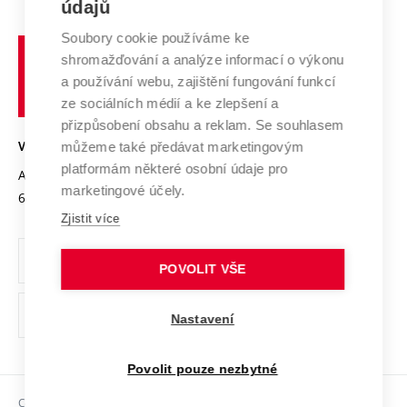
E-přihláška
údajů
Zahraniční spolupráce
Systém zajišťování kvality výzkumu
Profil univerzity
Spolupráce se školami
Soubory cookie používáme ke
Vysoké
Výzkumné infrastruktury
shromažďování a analýze informací o výkonu
Udržitelná univerzita
učení
Služby univerzity
Transfer znalostí
a používání webu, zajištění fungování funkcí
technické
Podnikavá univerzita / ContriBUTe
Mezinárodní dohody
ze sociálních médií a ke zlepšení a
Open Science
v
Bezpečná univerzita
přizpůsobení obsahu a reklam. Se souhlasem
Univerzitní sítě
Brně
Projekty
můžeme také předávat marketingovým
VYSOKÉ UČENÍ TECHNICKÉ V BRNĚ
Vyznamenání
platformám některé osobní údaje pro
Projekty ze strukturálních fondů
Antonínská 548/1
www.vut.cz
marketingové účely.
Organizační struktura
602 00 Brno
vut@vutbr.cz
Specifický výzkum
Zjistit více
Úřední deska
Ochrana osobních údajů
POVOLIT VŠE
(externí
Pracovní příležitosti
Nastavení
odkaz)
Podpora a rozvoj zaměstnanců a studujících
Povolit pouze nezbytné
Rovné příležitosti
Copyright © 2026 VUT
Sociální bezpečí