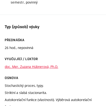
semestr, povinný
Typ (způsob) výuky
PŘEDNÁŠKA
26 hod., nepovinná
VYUČUJÍCÍ / LEKTOR
doc. Mgr. Zuzana Hübnerová, Ph.D.
OSNOVA
Stochastický proces, typy.
Striktní a slabá stacionarita.
Autokorelační funkce (vlastnosti). Výběrová autokorelační