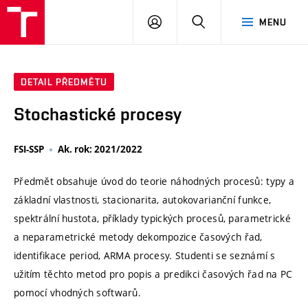
VUT
PŘIHLÁSIT
HLEDAT
MENU
SE
DETAIL PŘEDMĚTU
Stochastické procesy
FSI-SSP
Ak. rok: 2021/2022
Předmět obsahuje úvod do teorie náhodných procesů: typy a
základní vlastnosti, stacionarita, autokovarianční funkce,
spektrální hustota, příklady typických procesů, parametrické
a neparametrické metody dekompozice časových řad,
identifikace period, ARMA procesy. Studenti se seznámí s
užitím těchto metod pro popis a predikci časových řad na PC
pomocí vhodných softwarů.