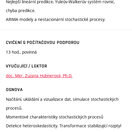
Nejlepší lineární predikce, Yuleův-Walkerův systém rovnic,
chyba predikce.
ARIMA modely a nestacionární stochastické procesy.
CVIČENÍ S POČÍTAČOVOU PODPOROU
13 hod., povinná
VYUČUJÍCÍ / LEKTOR
doc. Mgr. Zuzana Hübnerová, Ph.D.
OSNOVA
Načítání, ukládání a vizualizace dat, simulace stochastických
procesů.
Momentové charakteristiky stochastických procesů
Detekce heteroskedasticity. Transformace stabilizující rozptyl