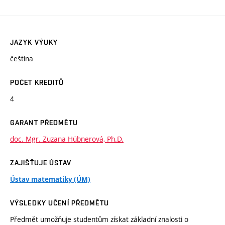
JAZYK VÝUKY
čeština
POČET KREDITŮ
4
GARANT PŘEDMĚTU
doc. Mgr. Zuzana Hübnerová, Ph.D.
ZAJIŠŤUJE ÚSTAV
Ústav matematiky (ÚM)
VÝSLEDKY UČENÍ PŘEDMĚTU
Předmět umožňuje studentům získat základní znalosti o