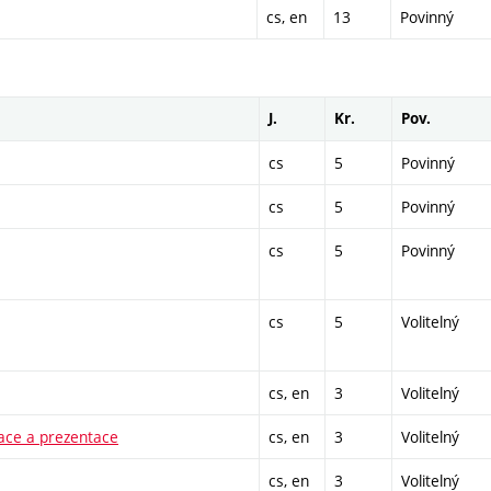
cs, en
13
Povinný
J.
Kr.
Pov.
cs
5
Povinný
cs
5
Povinný
cs
5
Povinný
cs
5
Volitelný
cs, en
3
Volitelný
zace a prezentace
cs, en
3
Volitelný
cs, en
3
Volitelný