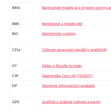
BAYa
Bayesovské modely pro strojové učení (v an
BMS
Bezdrátové a mobilní sítě
BIO
Biometrické systémy
CZSa
Číslicové zpracování signálů (v angličtině)
FIT
Dějiny a filozofie techniky
C3P
Diagnostika Cisco sítí (TSHOOT)
EIP
Ekonomie informačních produktů
GZN
Grafická a zvuková rozhraní a normy