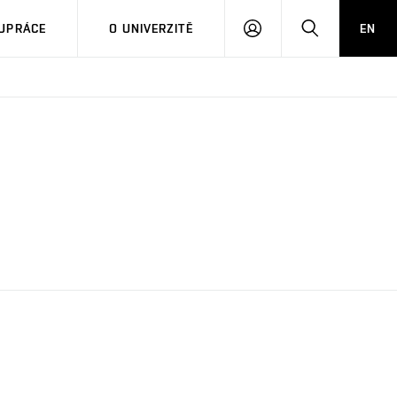
PŘIHLÁSIT
HLEDAT
UPRÁCE
O UNIVERZITĚ
EN
SE