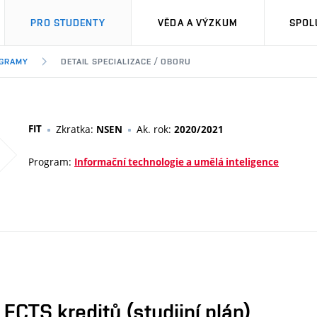
PRO STUDENTY
VĚDA A VÝZKUM
SPOL
OGRAMY
DETAIL SPECIALIZACE / OBORU
FIT
Zkratka:
Ak. rok:
NSEN
2020/2021
Program:
Informační technologie a umělá inteligence
CTS kreditů (studijní plán)