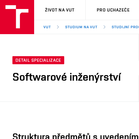
VUT
ŽIVOT NA VUT
PRO UCHAZEČE
VUT
STUDIUM NA VUT
STUDIJNÍ PR
DETAIL SPECIALIZACE
Softwarové inženýrství
Struktura předmětů s uvedením E