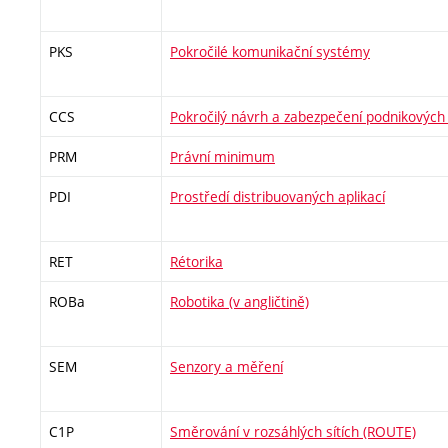
PKS
Pokročilé komunikační systémy
CCS
Pokročilý návrh a zabezpečení podnikových s
PRM
Právní minimum
PDI
Prostředí distribuovaných aplikací
RET
Rétorika
ROBa
Robotika (v angličtině)
SEM
Senzory a měření
C1P
Směrování v rozsáhlých sítích (ROUTE)