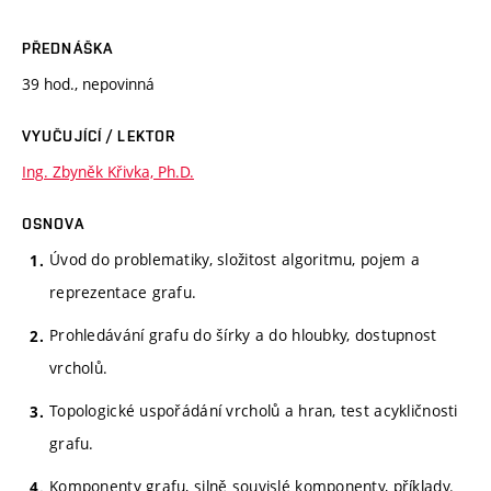
PŘEDNÁŠKA
39 hod., nepovinná
VYUČUJÍCÍ / LEKTOR
Ing. Zbyněk Křivka, Ph.D.
OSNOVA
Úvod do problematiky, složitost algoritmu, pojem a
reprezentace grafu.
Prohledávání grafu do šírky a do hloubky, dostupnost
vrcholů.
Topologické uspořádání vrcholů a hran, test acykličnosti
grafu.
Komponenty grafu, silně souvislé komponenty, příklady.