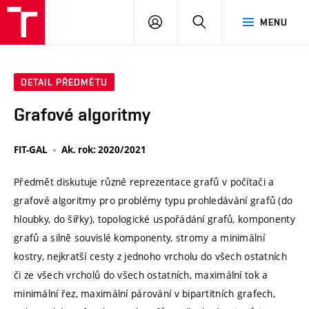
VUT
PŘIHLÁSIT
HLEDAT
MENU
SE
DETAIL PŘEDMĚTU
Grafové algoritmy
FIT-GAL
Ak. rok: 2020/2021
Předmět diskutuje různé reprezentace grafů v počítači a
grafové algoritmy pro problémy typu prohledávání grafů (do
hloubky, do šířky), topologické uspořádání grafů, komponenty
grafů a silně souvislé komponenty, stromy a minimální
kostry, nejkratší cesty z jednoho vrcholu do všech ostatních
či ze všech vrcholů do všech ostatních, maximální tok a
minimální řez, maximální párování v bipartitních grafech,