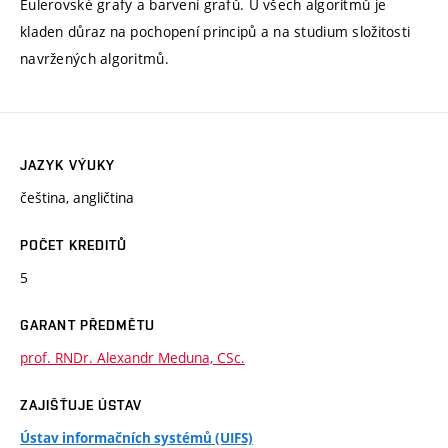
Eulerovské grafy a barvení grafů. U všech algoritmů je
kladen důraz na pochopení principů a na studium složitosti
navržených algoritmů.
JAZYK VÝUKY
čeština, angličtina
POČET KREDITŮ
5
GARANT PŘEDMĚTU
prof. RNDr. Alexandr Meduna, CSc.
ZAJIŠŤUJE ÚSTAV
Ústav informačních systémů (UIFS)