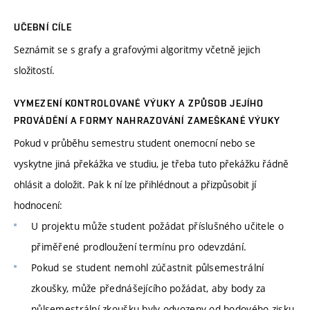
UČEBNÍ CÍLE
Seznámit se s grafy a grafovými algoritmy včetně jejich
složitostí.
VYMEZENÍ KONTROLOVANÉ VÝUKY A ZPŮSOB JEJÍHO
PROVÁDĚNÍ A FORMY NAHRAZOVÁNÍ ZAMEŠKANÉ VÝUKY
Pokud v průběhu semestru student onemocní nebo se
vyskytne jiná překážka ve studiu, je třeba tuto překážku řádně
ohlásit a doložit. Pak k ní lze přihlédnout a přizpůsobit jí
hodnocení:
U projektu může student požádat příslušného učitele o
přiměřené prodloužení termínu pro odevzdání.
Pokud se student nemohl zúčastnit půlsemestrální
zkoušky, může přednášejícího požádat, aby body za
půlsemestrální zkoušku byly odvozeny od bodového zisku