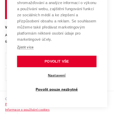
shromažďování a analýze informací o výkonu
Udržitelná univerzita
učení
Služby univerzity
Transfer znalostí
a používání webu, zajištění fungování funkcí
technické
Podnikavá univerzita / ContriBUTe
Mezinárodní dohody
ze sociálních médií a ke zlepšení a
Open Science
v
Bezpečná univerzita
přizpůsobení obsahu a reklam. Se souhlasem
Univerzitní sítě
Brně
Projekty
můžeme také předávat marketingovým
VYSOKÉ UČENÍ TECHNICKÉ V BRNĚ
Vyznamenání
platformám některé osobní údaje pro
Projekty ze strukturálních fondů
Antonínská 548/1
www.vut.cz
marketingové účely.
Organizační struktura
602 00 Brno
vut@vutbr.cz
Specifický výzkum
Zjistit více
Úřední deska
Ochrana osobních údajů
POVOLIT VŠE
(externí
Pracovní příležitosti
Nastavení
odkaz)
Podpora a rozvoj zaměstnanců a studujících
Povolit pouze nezbytné
Rovné příležitosti
Copyright © 2026 VUT
Sociální bezpečí
Prohlášení o přístupnosti
HR Award
Informace o používání cookies