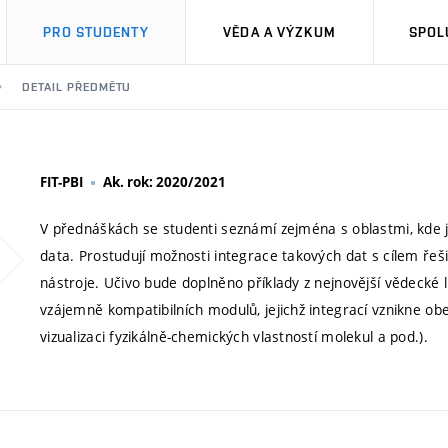
PRO STUDENTY
VĚDA A VÝZKUM
SPOL
DETAIL PŘEDMĚTU
FIT-PBI
Ak. rok: 2020/2021
V přednáškách se studenti seznámí zejména s oblastmi, kde 
data. Prostudují možnosti integrace takových dat s cílem řeš
nástroje. Učivo bude doplněno příklady z nejnovější vědecké 
vzájemně kompatibilních modulů, jejichž integrací vznikne obe
vizualizaci fyzikálně-chemických vlastností molekul a pod.).