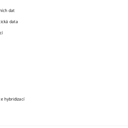
ních dat
tická data
cí
e hybridizací