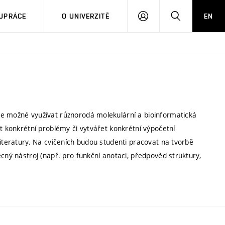
PŘIHLÁSIT
HLEDAT
UPRÁCE
O UNIVERZITĚ
EN
SE
je možné využívat různorodá molekulární a bioinformatická
it konkrétní problémy či vytvářet konkrétní výpočetní
literatury. Na cvičeních budou studenti pracovat na tvorbě
cný nástroj (např. pro funkční anotaci, předpověď struktury,