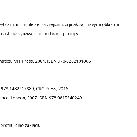
branými, rychle se rozvíjejícími, či jinak zajímavými oblastmi
 nástroje využívajícího probrané principy.
ormatics. MIT Press, 2004, ISBN 978-0262101066
: 978-1482217889, CRC Press, 2016.
cience, London, 2007 ISBN 978-0815340249.
profilujícího základu