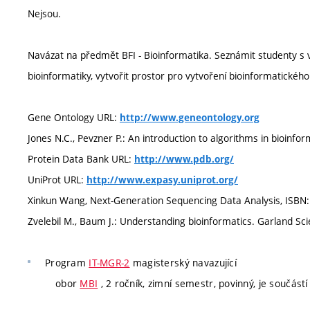
Nejsou.
Navázat na předmět BFI - Bioinformatika. Seznámit studenty s vy
bioinformatiky, vytvořit prostor pro vytvoření bioinformatického
Gene Ontology URL:
http://www.geneontology.org
Jones N.C., Pevzner P.: An introduction to algorithms in bioinf
Protein Data Bank URL:
http://www.pdb.org/
UniProt URL:
http://www.expasy.uniprot.org/
Xinkun Wang, Next-Generation Sequencing Data Analysis, ISBN
Zvelebil M., Baum J.: Understanding bioinformatics. Garland S
Program
IT-MGR-2
magisterský navazující
obor
MBI
, 2 ročník, zimní semestr, povinný, je součástí 