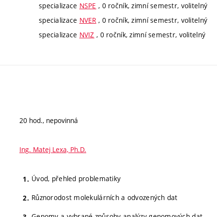
specializace
NSPE
, 0 ročník, zimní semestr, volitelný
specializace
NVER
, 0 ročník, zimní semestr, volitelný
specializace
NVIZ
, 0 ročník, zimní semestr, volitelný
20 hod., nepovinná
Ing. Matej Lexa, Ph.D.
Úvod, přehled problematiky
Různorodost molekulárních a odvozených dat
Genomy a vybrané způsoby analýzy genomových dat