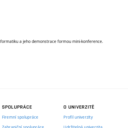
informatiku a jeho demonstrace formou mini-konference.
SPOLUPRÁCE
O UNIVERZITĚ
Firemní spolupráce
Profil univerzity
Zahraniční spolupráce
Udržitelná univerzita