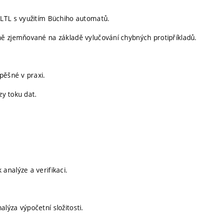
 LTL s využitím Büchiho automatů.
ě zjemňované na základě vylučování chybných protipříkladů.
pěšné v praxi.
zy toku dat.
analýze a verifikaci.
ýza výpočetní složitosti.