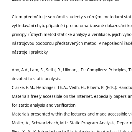
Cílem předmětu je seznámit studenty s různými metodami static
vyhledávání chyb, případně i pro automatizované dokazování ko
principy různých metod statické analýzy a verifikace, jejich výh
nástrojovou podporou představených metod. V neposlední řadě b
nástroje i prakticky.
Aho, A.V., Lam, S., Sethi, R., Ullman, J.D.: Compilers: Principles
devoted to static analysis.
Clarke, E.M., Henzinger, Th.A., Veith, H., Bloem, R. (Eds.): Hand
Materials freely accessible on the Internet, especially papers 
for static analysis and verification.
Materials presented within the lectures and made accessible vi
Moller, A., Schwartzbach, M.I.: Static Program Analysis, Depa
Rival, X., Yi, K. Introduction to Static Analysis: An Abstract Int