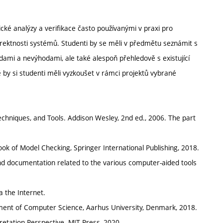
ké analýzy a verifikace často používanými v praxi pro
rektnosti systémů. Studenti by se měli v předmětu seznámit s
odami a nevýhodami, ale také alespoň přehledově s existující
y si studenti měli vyzkoušet v rámci projektů vybrané
, Techniques, and Tools. Addison Wesley, 2nd ed., 2006. The part
book of Model Checking, Springer International Publishing, 2018.
and documentation related to the various computer-aided tools
a the Internet.
rtment of Computer Science, Aarhus University, Denmark, 2018.
erpretation Perspective. MIT Press, 2020.