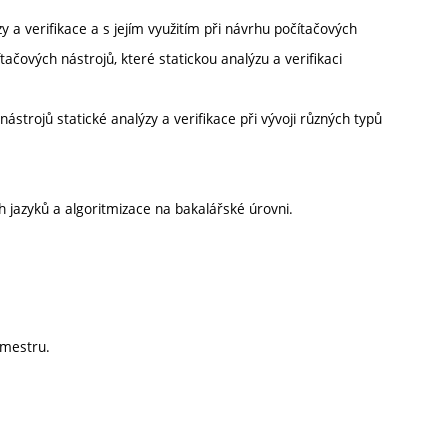
 a verifikace a s jejím využitím při návrhu počítačových
tačových nástrojů, které statickou analýzu a verifikaci
trojů statické analýzy a verifikace při vývoji různých typů
h jazyků a algoritmizace na bakalářské úrovni.
emestru.