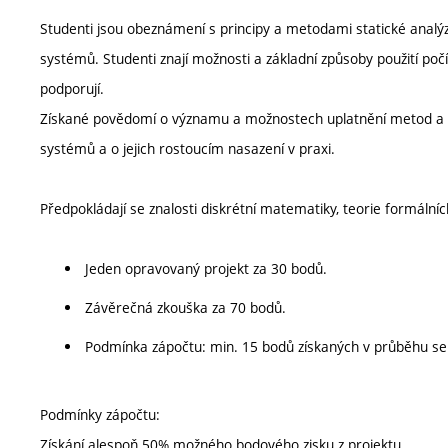
Studenti jsou obeznámení s principy a metodami statické analýzy
systémů. Studenti znají možnosti a základní způsoby použití počí
podporují.
Získané povědomí o významu a možnostech uplatnění metod a nás
systémů a o jejich rostoucím nasazení v praxi.
Předpokládají se znalosti diskrétní matematiky, teorie formálníc
Jeden opravovaný projekt za 30 bodů.
Závěrečná zkouška za 70 bodů.
Podmínka zápočtu: min. 15 bodů získaných v průběhu s
Podmínky zápočtu:
Získání alespoň 50% možného bodového zisku z projektu.