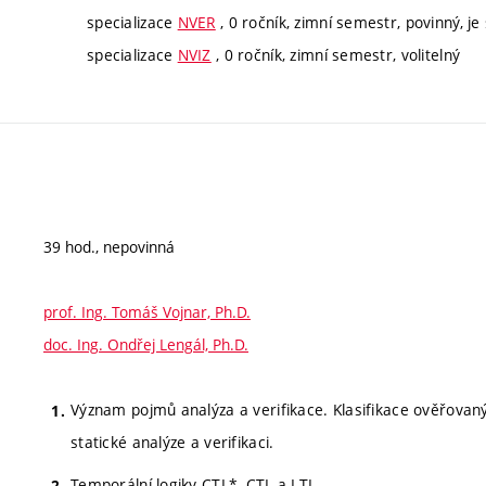
specializace
NVER
, 0 ročník, zimní semestr, povinný, je 
specializace
NVIZ
, 0 ročník, zimní semestr, volitelný
39 hod., nepovinná
prof. Ing. Tomáš Vojnar, Ph.D.
doc. Ing. Ondřej Lengál, Ph.D.
Význam pojmů analýza a verifikace. Klasifikace ověřovan
statické analýze a verifikaci.
Temporální logiky CTL*, CTL a LTL.