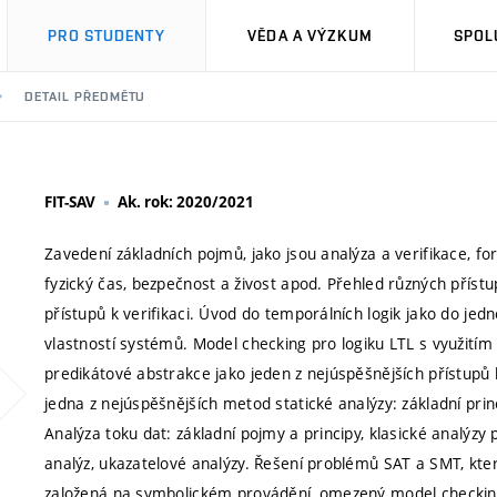
PRO STUDENTY
VĚDA A VÝZKUM
SPOL
DETAIL PŘEDMĚTU
FIT-SAV
Ak. rok: 2020/2021
Zavedení základních pojmů, jako jsou analýza a verifikace, for
fyzický čas, bezpečnost a živost apod. Přehled různých přístupů
přístupů k verifikaci. Úvod do temporálních logik jako do je
vlastností systémů. Model checking pro logiku LTL s využití
predikátové abstrakce jako jeden z nejúspěšnějších přístupů
jedna z nejúspěšnějších metod statické analýzy: základní pr
Analýza toku dat: základní pojmy a principy, klasické analýzy 
analýz, ukazatelové analýzy. Řešení problémů SAT a SMT, které
založená na symbolickém provádění, omezený model checking