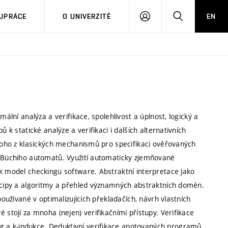
PŘIHLÁSIT
HLEDAT
UPRÁCE
O UNIVERZITĚ
EN
SE
mální analýza a verifikace, spolehlivost a úplnost, logický a
 k statické analýze a verifikaci i dalších alternativních
dnoho z klasických mechanismů pro specifikaci ověřovaných
m Büchiho automatů. Využití automaticky zjemňované
 k model checkingu software. Abstraktní interpretace jako
incipy a algoritmy a přehled významných abstraktních domén.
používané v optimalizujících překladačích, návrh vlastních
 stojí za mnoha (nejen) verifikačními přístupy. Verifikace
 a k-indukce. Deduktivní verifikace anotovaných programů