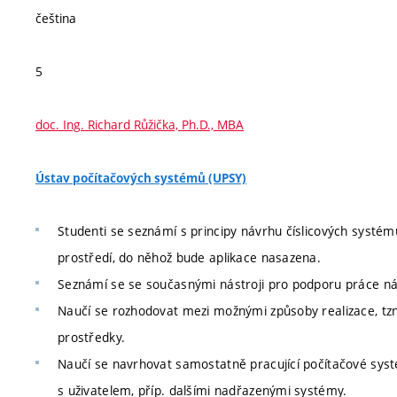
čeština
5
doc. Ing. Richard Růžička, Ph.D., MBA
Ústav počítačových systémů (UPSY)
Studenti se seznámí s principy návrhu číslicových systé
prostředí, do něhož bude aplikace nasazena.
Seznámí se se současnými nástroji pro podporu práce n
Naučí se rozhodovat mezi možnými způsoby realizace, tz
prostředky.
Naučí se navrhovat samostatně pracující počítačové sys
s uživatelem, příp. dalšími nadřazenými systémy.