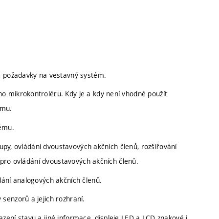
e, požadavky na vestavný systém.
o mikrokontroléru. Kdy je a kdy není vhodné použít
ému.
tému.
tupy, ovládání dvoustavových akčních členů, rozšiřování
u pro ovládání dvoustavových akčních členů.
dání analogových akčních členů.
senzorů a jejich rozhraní.
zení stavu a jiné informace, displeje LED a LCD znakové i