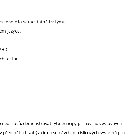
ského díla samostatně i v týmu.
kém jazyce.
 VHDL.
chitektur.
ci počítačů, demonstrovat tyto principy při návrhu vestavných
né v předmětech zabývajících se návrhem číslicových systémů pro