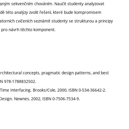
ovaným sekvenčním chováním. Naučit studenty analyzovat
adě této analýzy zvolit řešení, které bude kompromisem
atorních cvičeních seznámit studenty se strukturou a principy
ů pro návrh těchto komponent.
chitectural concepts, pragmatic design patterns, and best
SBN 978-1788832502.
ime Interfacing. Brooks/Cole, 2000, ISBN 0-534-36642-2.
Design. Newnes, 2002, ISBN 0-7506-7534-9.