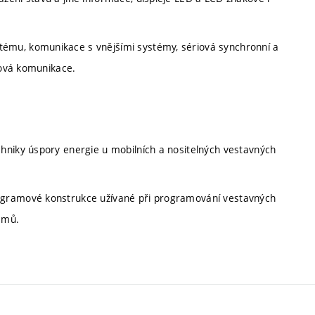
ému, komunikace s vnějšími systémy, sériová synchronní a
tová komunikace.
hniky úspory energie u mobilních a nositelných vestavných
ogramové konstrukce užívané při programování vestavných
émů.