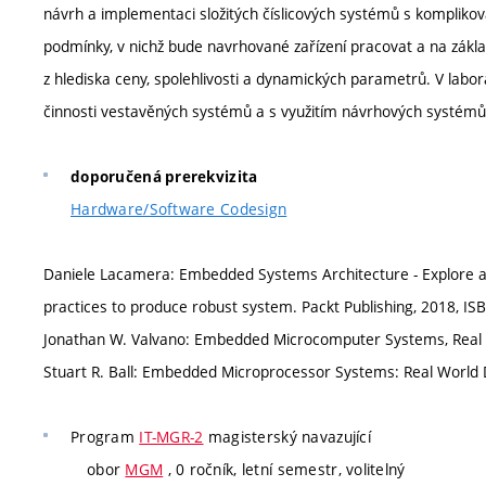
návrh a implementaci složitých číslicových systémů s komplik
podmínky, v nichž bude navrhované zařízení pracovat a na zákl
z hlediska ceny, spolehlivosti a dynamických parametrů. V labor
činnosti vestavěných systémů a s využitím návrhových systém
doporučená prerekvizita
Hardware/Software Codesign
Daniele Lacamera: Embedded Systems Architecture - Explore ar
practices to produce robust system. Packt Publishing, 2018, I
Jonathan W. Valvano: Embedded Microcomputer Systems, Real T
Stuart R. Ball: Embedded Microprocessor Systems: Real World 
Program
IT-MGR-2
magisterský navazující
obor
MGM
, 0 ročník, letní semestr, volitelný