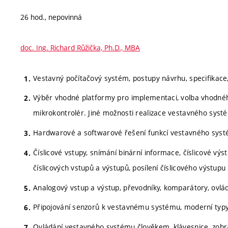
26 hod., nepovinná
doc. Ing. Richard Růžička, Ph.D., MBA
Vestavný počítačový systém, postupy návrhu, specifikac
Výběr vhodné platformy pro implementaci, volba vhodnéh
mikrokontrolér. Jiné možnosti realizace vestavného syst
Hardwarové a softwarové řešení funkcí vestavného sys
Číslicové vstupy, snímání binární informace, číslicové výs
číslicových vstupů a výstupů, posílení číslicového výstup
Analogový vstup a výstup, převodníky, komparátory, ovlá
Připojování senzorů k vestavnému systému, moderní typy 
Ovládání vestavného systému člověkem, klávesnice, zobra