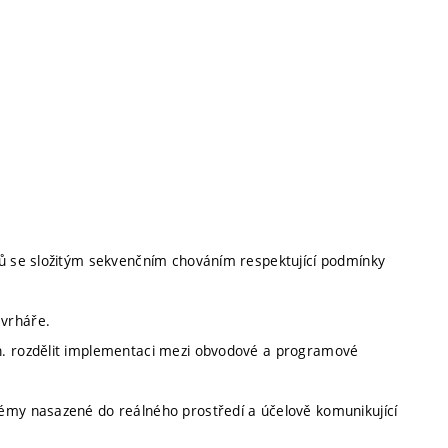
mů se složitým sekvenčním chováním respektující podmínky
ávrháře.
n. rozdělit implementaci mezi obvodové a programové
témy nasazené do reálného prostředí a účelově komunikující