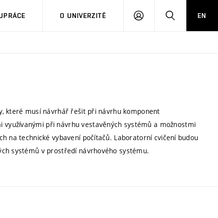
PŘIHLÁSIT
HLEDAT
UPRÁCE
O UNIVERZITĚ
EN
SE
y, které musí návrhář řešit při návrhu komponent
i využívanými při návrhu vestavěných systémů a možnostmi
ch na technické vybavení počítačů. Laboratorní cvičení budou
ných systémů v prostředí návrhového systému.