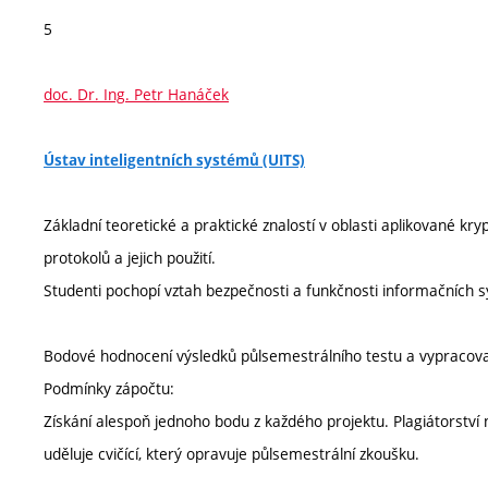
5
doc. Dr. Ing. Petr Hanáček
Ústav inteligentních systémů (UITS)
Základní teoretické a praktické znalostí v oblasti aplikované kry
protokolů a jejich použití.
Studenti pochopí vztah bezpečnosti a funkčnosti informačních 
Bodové hodnocení výsledků půlsemestrálního testu a vypracov
Podmínky zápočtu:
Získání alespoň jednoho bodu z každého projektu. Plagiátorstv
uděluje cvičící, který opravuje půlsemestrální zkoušku.