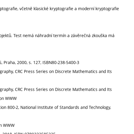
tografie, včetně klasické kryptografie a moderní kryptografie
rojektů. Test nemá náhradní termín a závěrečná zkouška má
S, Praha, 2000, s. 127, ISBN80-238-5400-3
raphy, CRC Press Series on Discrete Mathematics and Its
raphy, CRC Press Series on Discrete Mathematics and Its
le on WWW
on 800-2, National Institute of Standards and Technology,
e on WWW