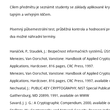
Cílem předmětu je seznámit studenty se základy aplikované kryp
tajným a veřejným klíčem.
Písemný půlsemestrální test, průběžná kontrola a hodnocení p
dva možné náhradní termíny.
Hanáček, P., Staudek, J.: Bezpečnost informačních systémů, ÚSI
Menezes, Van Oorschot, Vanstone: Handbook of Applied Cryptog
Applications, Hardcover, 816 pages, CRC Press, 1997.
Menezes, Van Oorschot, Vanstone: Handbook of Applied Cryptog
Applications, Hardcover, 816 pages, CRC Press, 1997, availab
Nechvatal, J.: PUBLIC-KEY CRYPTOGRAPHY, NIST Special Publicati
Gaithersburg, MD 20899, 1991, available on WWW
Savard, J. J. G.: A Cryptographic Compendium, 2000, availabl