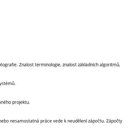
ptografie. Znalost terminologie, znalost základních algoritmů,
systémů.
aného projektu.
í nebo nesamostatná práce vede k neudělení zápočtu. Zápočty