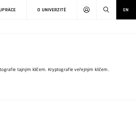
PŘIHLÁSIT
HLEDAT
UPRÁCE
O UNIVERZITĚ
EN
SE
ptografie tajným klíčem. Kryptografie veřejným klíčem.