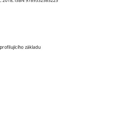
ia, 2018, ISBN 9789332585225
profilujícího základu