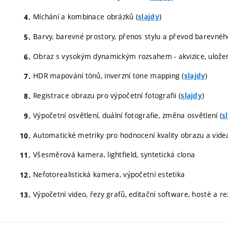
Míchání a kombinace obrázků (
)
slajdy
Barvy, barevné prostory, přenos stylu a převod barevnéh
Obraz s vysokým dynamickým rozsahem - akvizice, uložení
HDR mapování tónů, inverzní tone mapping (
)
slajdy
Registrace obrazu pro výpočetní fotografii (
)
slajdy
Výpočetní osvětlení, duální fotografie, změna osvětlení (
s
Automatické metriky pro hodnocení kvality obrazu a videa
Všesměrová kamera, lightfield, syntetická clona
Nefotorealistická kamera, výpočetní estetika
Výpočetní video, řezy grafů, editační software, hosté a r