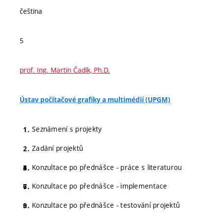
čeština
5
prof. Ing. Martin Čadík, Ph.D.
Ústav počítačové grafiky a multimédií (UPGM)
Seznámení s projekty
Zadání projektů
Konzultace po přednášce - práce s literaturou
Konzultace po přednášce - implementace
Konzultace po přednášce - testování projektů