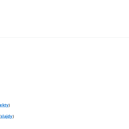
)
jekty
(
)
slajdy