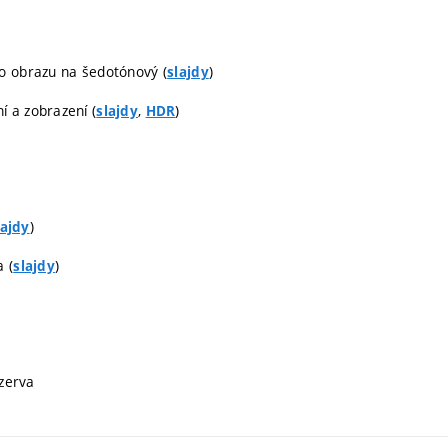
o obrazu na šedotónový (
)
slajdy
 a zobrazení (
,
)
slajdy
HDR
)
lajdy
 (
)
slajdy
ezerva