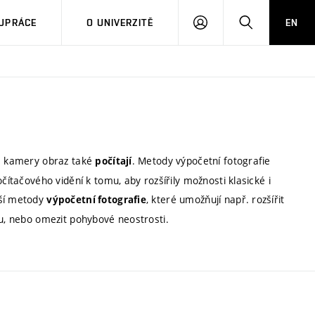
PŘIHLÁSIT
HLEDAT
UPRÁCE
O UNIVERZITĚ
EN
SE
né kamery obraz také
. Metody výpočetní fotografie
počítají
čítačového vidění k tomu, aby rozšířily možnosti klasické i
jší metody
, které umožňují např. rozšířit
výpočetní fotografie
tu, nebo omezit pohybové neostrosti.