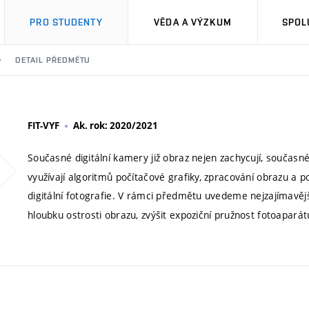
PRO STUDENTY
VĚDA A VÝZKUM
SPOL
DETAIL PŘEDMĚTU
FIT-VYF
Ak. rok: 2020/2021
Současné digitální kamery již obraz nejen zachycují, součas
využívají algoritmů počítačové grafiky, zpracování obrazu a po
digitální fotografie. V rámci předmětu uvedeme nejzajímavě
hloubku ostrosti obrazu, zvýšit expoziční pružnost fotoapará