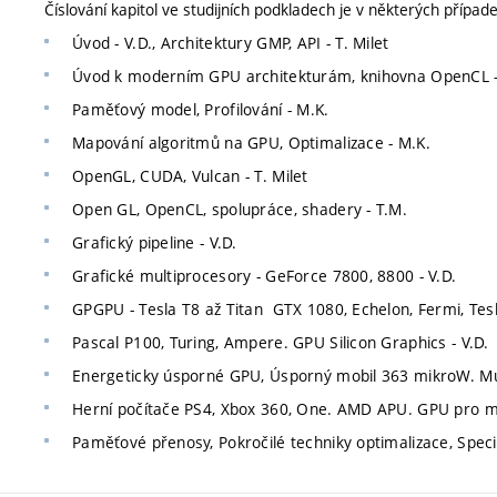
Číslování kapitol ve studijních podkladech je v některých případe
Úvod - V.D., Architektury GMP, API - T. Milet
Úvod k moderním GPU architekturám, knihovna OpenCL -
Paměťový model, Profilování - M.K.
Mapování algoritmů na GPU, Optimalizace - M.K.
OpenGL, CUDA, Vulcan - T. Milet
Open GL, OpenCL, spolupráce, shadery - T.M.
Grafický pipeline - V.D.
Grafické multiprocesory - GeForce 7800, 8800 - V.D.
GPGPU - Tesla T8 až Titan GTX 1080, Echelon, Fermi, Tes
Pascal P100, Turing, Ampere. GPU Silicon Graphics - V.D.
Energeticky úsporné GPU, Úsporný mobil 363 mikroW. Mul
Herní počítače PS4, Xbox 360, One. AMD APU. GPU pro mob
Paměťové přenosy, Pokročilé techniky optimalizace, Specif