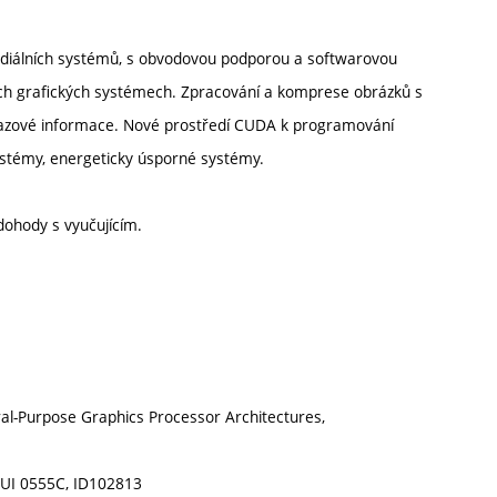
ediálních systémů, s obvodovou podporou a softwarovou
ích grafických systémech. Zpracování a komprese obrázků s
razové informace. Nové prostředí CUDA k programování
stémy, energeticky úsporné systémy.
dohody s vyučujícím.
al-Purpose Graphics Processor Architectures,
DUI 0555C, ID102813