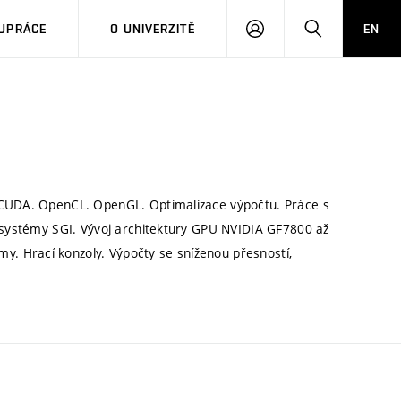
PŘIHLÁSIT
HLEDAT
UPRÁCE
O UNIVERZITĚ
EN
SE
 CUDA. OpenCL. OpenGL. Optimalizace výpočtu. Práce s
é systémy SGI. Vývoj architektury GPU NVIDIA GF7800 až
. Hrací konzoly. Výpočty se sníženou přesností,