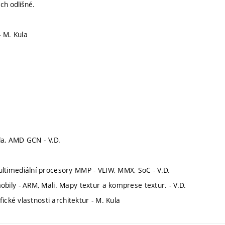
ch odlišné.
 M. Kula
la, AMD GCN - V.D.
timediální procesory MMP - VLIW, MMX, SoC - V.D.
ily - ARM, Mali. Mapy textur a komprese textur. - V.D.
ické vlastnosti architektur - M. Kula