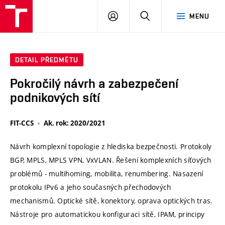
VUT
PŘIHLÁSIT
HLEDAT
MENU
SE
DETAIL PŘEDMĚTU
Pokročilý návrh a zabezpečení
podnikových sítí
FIT-CCS
Ak. rok: 2020/2021
Návrh komplexní topologie z hlediska bezpečnosti. Protokoly
BGP, MPLS, MPLS VPN, VxVLAN. Řešení komplexních síťových
problémů - multihoming, mobilita, renumbering. Nasazení
protokolu IPv6 a jeho současných přechodových
mechanismů. Optické sítě, konektory, oprava optických tras.
Nástroje pro automatickou konfiguraci sítě, IPAM, principy