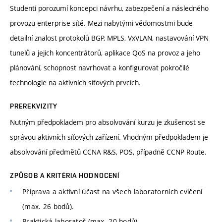
Studenti porozumí koncepci návrhu, zabezpečení a následného
provozu enterprise sítě. Mezi nabytými vědomostmi bude
detailní znalost protokolů BGP, MPLS, VxVLAN, nastavování VPN
tunelů a jejich koncentrátorů, aplikace QoS na provoz a jeho
plánování, schopnost navrhovat a konfigurovat pokročilé
technologie na aktivních síťových prvcích.
PREREKVIZITY
Nutným předpokladem pro absolvování kurzu je zkušenost se
správou aktivních síťových zařízení. Vhodným předpokladem je
absolvování předmětů CCNA R&S, POS, případně CCNP Route.
ZPŮSOB A KRITÉRIA HODNOCENÍ
Příprava a aktivní účast na všech laboratorních cvičení
(max. 26 bodů).
Praktická laboratoř (max. 20 bodů).