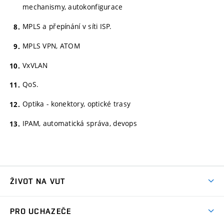
mechanismy, autokonfigurace
MPLS a přepínání v síti ISP.
MPLS VPN, ATOM
VxVLAN
QoS.
Optika - konektory, optické trasy
IPAM, automatická správa, devops
ŽIVOT NA VUT
Atmosféra VUT
PRO UCHAZEČE
Prostory školy