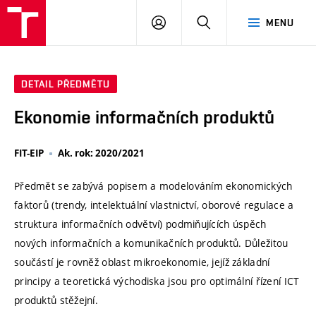
VUT
PŘIHLÁSIT
HLEDAT
MENU
SE
DETAIL PŘEDMĚTU
Ekonomie informačních produktů
FIT-EIP
Ak. rok: 2020/2021
Předmět se zabývá popisem a modelováním ekonomických
faktorů (trendy, intelektuální vlastnictví, oborové regulace a
struktura informačních odvětví) podmiňujících úspěch
nových informačních a komunikačních produktů. Důležitou
součástí je rovněž oblast mikroekonomie, jejíž základní
principy a teoretická východiska jsou pro optimální řízení ICT
produktů stěžejní.