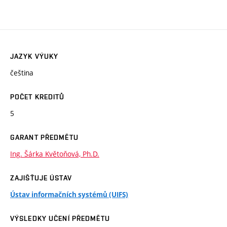
JAZYK VÝUKY
čeština
POČET KREDITŮ
5
GARANT PŘEDMĚTU
Ing. Šárka Květoňová, Ph.D.
ZAJIŠŤUJE ÚSTAV
Ústav informačních systémů (UIFS)
VÝSLEDKY UČENÍ PŘEDMĚTU