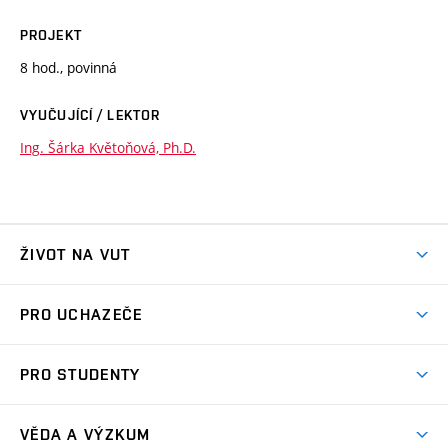
PROJEKT
8 hod., povinná
VYUČUJÍCÍ / LEKTOR
Ing. Šárka Květoňová, Ph.D.
ŽIVOT NA VUT
Atmosféra VUT
PRO UCHAZEČE
Prostory školy
Proč na VUT
Koleje
PRO STUDENTY
Studijní programy
Stravování
Předměty
Studijní předpisy
Studium a stáže v zahraničí
Stipendia
Dny otevřených dveří
VĚDA A VÝZKUM
Sport na VUT