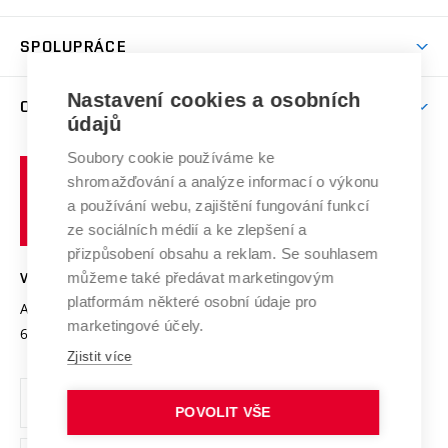
(externí
Studijní programy
Poplatky za studium
Uznání zahraničního vzdělání
Knihovny
Aktivity pro juniory
Studentský život
odkaz)
Věda a výzkum na VUT
Harmonogram akademického roku
Zpracování osobních údajů studentů
Sociální bezpečí
SPOLUPRÁCE
Celoživotní vzdělávání
Brno
Podpora excelence
Závěrečné práce
Studium bez bariér
Zpracování osobních údajů uchazečů o studium
Firemní spolupráce
Mezinárodní vědecká rada
Nastavení cookies a osobních
O UNIVERZITĚ
Doktorské studium
Podpora podnikání
E-přihláška
údajů
Zahraniční spolupráce
Systém zajišťování kvality výzkumu
Profil univerzity
Spolupráce se školami
Soubory cookie používáme ke
Vysoké
Výzkumné infrastruktury
shromažďování a analýze informací o výkonu
Udržitelná univerzita
učení
Služby univerzity
Transfer znalostí
a používání webu, zajištění fungování funkcí
technické
Podnikavá univerzita / ContriBUTe
Mezinárodní dohody
ze sociálních médií a ke zlepšení a
Open Science
v
Bezpečná univerzita
přizpůsobení obsahu a reklam. Se souhlasem
Univerzitní sítě
Brně
Projekty
můžeme také předávat marketingovým
VYSOKÉ UČENÍ TECHNICKÉ V BRNĚ
Vyznamenání
platformám některé osobní údaje pro
Projekty ze strukturálních fondů
Antonínská 548/1
www.vut.cz
marketingové účely.
Organizační struktura
602 00 Brno
vut@vutbr.cz
Specifický výzkum
Zjistit více
Úřední deska
Ochrana osobních údajů
POVOLIT VŠE