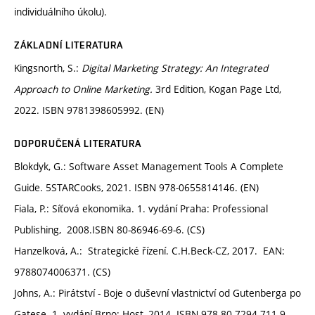
individuálního úkolu).
ZÁKLADNÍ LITERATURA
Kingsnorth, S.:
Digital Marketing Strategy: An Integrated
Approach to Online Marketing.
3rd Edition, Kogan Page Ltd,
2022. ISBN 9781398605992. (EN)
DOPORUČENÁ LITERATURA
Blokdyk, G.: Software Asset Management Tools A Complete
Guide. 5STARCooks, 2021. ISBN 978-0655814146. (EN)
Fiala, P.: Síťová ekonomika. 1. vydání Praha: Professional
Publishing, 2008.ISBN 80-86946-69-6. (CS)
Hanzelková, A.: Strategické řízení. C.H.Beck-CZ, 2017. EAN:
9788074006371. (CS)
Johns, A.: Pirátství - Boje o duševní vlastnictví od Gutenberga po
Gatese. 1. vydání Brno: Host, 2014. ISBN 978-80-7294-711-9.