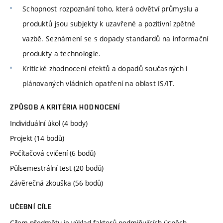
Schopnost rozpoznání toho, která odvětví průmyslu a
produktů jsou subjekty k uzavřené a pozitivní zpětné
vazbě. Seznámení se s dopady standardů na informační
produkty a technologie.
Kritické zhodnocení efektů a dopadů současných i
plánovaných vládních opatření na oblast IS/IT.
ZPŮSOB A KRITÉRIA HODNOCENÍ
Individuální úkol (4 body)
Projekt (14 bodů)
Počítačová cvičení (6 bodů)
Půlsemestrální test (20 bodů)
Závěrečná zkouška (56 bodů)
UČEBNÍ CÍLE
Cílem předmětu je výklad faktorů podmiňujících úspěch