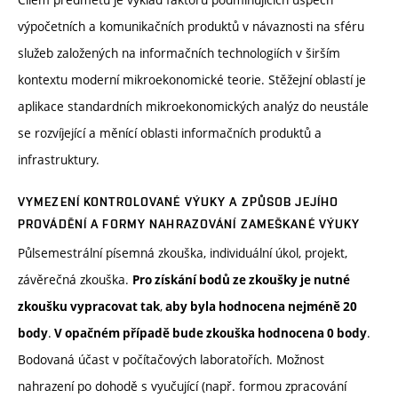
výpočetních a komunikačních produktů v návaznosti na sféru
služeb založených na informačních technologiích v širším
kontextu moderní mikroekonomické teorie. Stěžejní oblastí je
aplikace standardních mikroekonomických analýz do neustále
se rozvíjející a měnící oblasti informačních produktů a
infrastruktury.
VYMEZENÍ KONTROLOVANÉ VÝUKY A ZPŮSOB JEJÍHO
PROVÁDĚNÍ A FORMY NAHRAZOVÁNÍ ZAMEŠKANÉ VÝUKY
Půlsemestrální písemná zkouška, individuální úkol, projekt,
závěrečná zkouška.
Pro získání bodů ze zkoušky je nutné
,
zkoušku vypracovat tak
aby byla hodnocena nejméně 20
.
.
body
V opačném případě bude zkouška hodnocena 0 body
Bodovaná účast v počítačových laboratořích. Možnost
nahrazení po dohodě s vyučující (např. formou zpracování