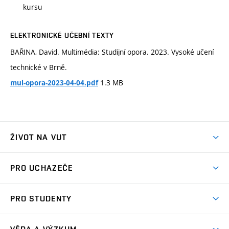
kursu
ELEKTRONICKÉ UČEBNÍ TEXTY
BAŘINA, David. Multimédia: Studijní opora. 2023. Vysoké učení
technické v Brně.
1.3 MB
mul-opora-2023-04-04.pdf
ŽIVOT NA VUT
Atmosféra VUT
PRO UCHAZEČE
Prostory školy
Proč na VUT
Koleje
PRO STUDENTY
Studijní programy
Stravování
Předměty
Studijní předpisy
Studium a stáže v zahraničí
Stipendia
Dny otevřených dveří