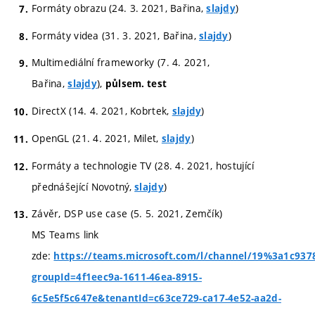
Formáty obrazu (24. 3. 2021, Bařina,
)
slajdy
Formáty videa (31. 3. 2021, Bařina,
)
slajdy
Multimediální frameworky (7. 4. 2021,
Bařina,
),
slajdy
půlsem. test
DirectX (14. 4. 2021, Kobrtek,
)
slajdy
OpenGL (21. 4. 2021, Milet,
)
slajdy
Formáty a technologie TV (28. 4. 2021, hostující
přednášející Novotný,
)
slajdy
Závěr, DSP use case (5. 5. 2021, Zemčík)
MS Teams link
zde:
https://teams.microsoft.com/l/channel/19%3a1c9
groupId=4f1eec9a-1611-46ea-8915-
6c5e5f5c647e&tenantId=c63ce729-ca17-4e52-aa2d-