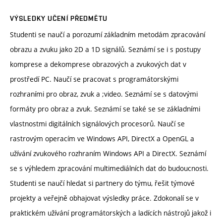
VÝSLEDKY UČENÍ PŘEDMĚTU
Studenti se naučí a porozumí základním metodám zpracování
obrazu a zvuku jako 2D a 1D signálů. Seznámí se i s postupy
komprese a dekomprese obrazových a zvukových dat v
prostředí PC. Naučí se pracovat s programátorskými
rozhraními pro obraz, zvuk a ;video. Seznámí se s datovými
formáty pro obraz a zvuk. Seznámí se také se se základními
vlastnostmi digitálních signálových procesorů. Naučí se
rastrovým operacím ve Windows API, DirectX a OpenGL a
užívání zvukového rozhraním Windows API a DirectX. Seznámí
se s výhledem zpracování multimediálních dat do budoucnosti.
Studenti se naučí hledat si partnery do týmu, řešit týmové
projekty a veřejně obhajovat výsledky práce. Zdokonalí se v
praktickém užívání programátorských a ladících nástrojů jakož i