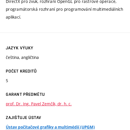
DirectX pro zvuk, rozhraní OpenGL pro rastrové operace,
programátorská rozhraní pro programování multimediálních
aplikací.
JAZYK VÝUKY
čeština, angličtina
POČET KREDITŮ
5
GARANT PŘEDMĚTU
prof. Dr. Ing. Pavel Zemčík, dr. h. c.
ZAJIŠŤUJE ÚSTAV
Ústav počítačové grafiky a multimédií (UPGM)