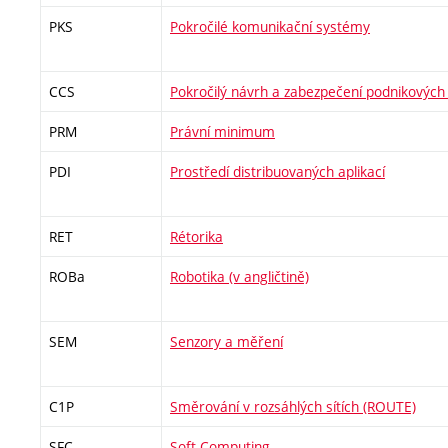
PKS
Pokročilé komunikační systémy
CCS
Pokročilý návrh a zabezpečení podnikových s
PRM
Právní minimum
PDI
Prostředí distribuovaných aplikací
RET
Rétorika
ROBa
Robotika (v angličtině)
SEM
Senzory a měření
C1P
Směrování v rozsáhlých sítích (ROUTE)
SFC
Soft Computing