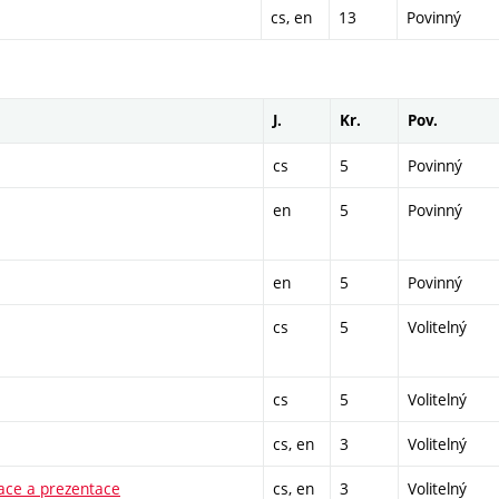
cs, en
13
Povinný
J.
Kr.
Pov.
cs
5
Povinný
en
5
Povinný
en
5
Povinný
cs
5
Volitelný
cs
5
Volitelný
cs, en
3
Volitelný
zace a prezentace
cs, en
3
Volitelný