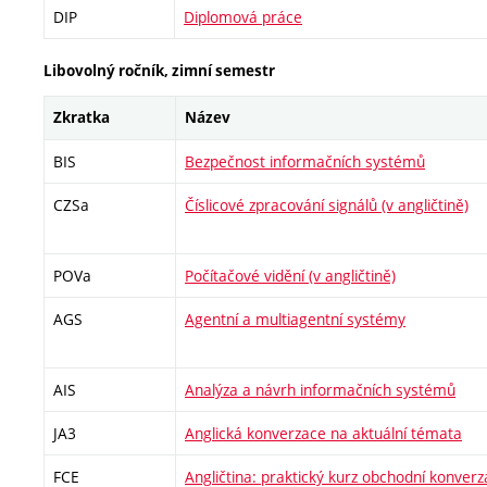
DIP
Diplomová práce
Libovolný ročník, zimní semestr
Zkratka
Název
BIS
Bezpečnost informačních systémů
CZSa
Číslicové zpracování signálů (v angličtině)
POVa
Počítačové vidění (v angličtině)
AGS
Agentní a multiagentní systémy
AIS
Analýza a návrh informačních systémů
JA3
Anglická konverzace na aktuální témata
FCE
Angličtina: praktický kurz obchodní konver