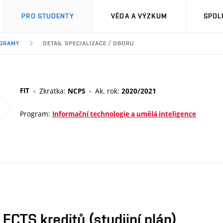
PRO STUDENTY
VĚDA A VÝZKUM
SPOL
OGRAMY
DETAIL SPECIALIZACE / OBORU
FIT
Zkratka:
Ak. rok:
NCPS
2020/2021
Program:
Informační technologie a umělá inteligence
CTS kreditů (studijní plán)