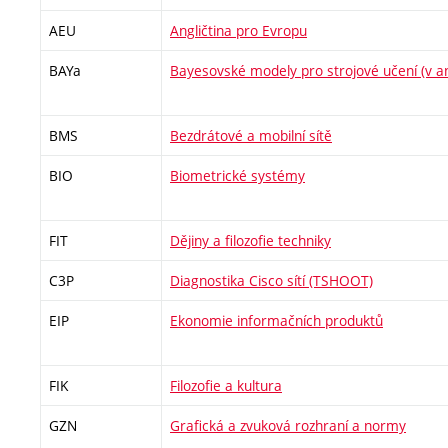
AEU
Angličtina pro Evropu
BAYa
Bayesovské modely pro strojové učení (v an
BMS
Bezdrátové a mobilní sítě
BIO
Biometrické systémy
FIT
Dějiny a filozofie techniky
C3P
Diagnostika Cisco sítí (TSHOOT)
EIP
Ekonomie informačních produktů
FIK
Filozofie a kultura
GZN
Grafická a zvuková rozhraní a normy