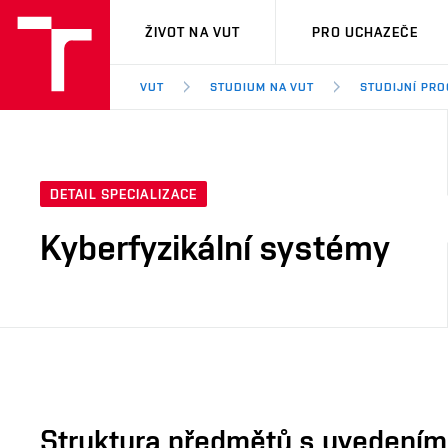
VUT
ŽIVOT NA VUT
PRO UCHAZEČE
VUT
STUDIUM NA VUT
STUDIJNÍ PR
DETAIL SPECIALIZACE
Kyberfyzikální systémy
Struktura předmětů s uvedením E