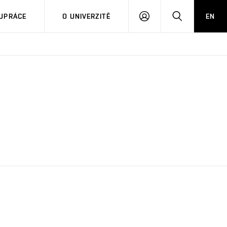
PŘIHLÁSIT
HLEDAT
UPRÁCE
O UNIVERZITĚ
EN
SE