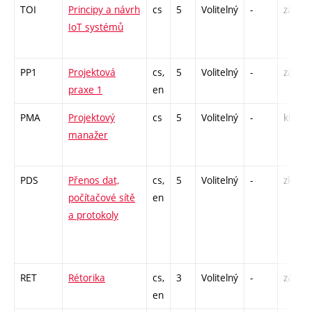
TOI
Principy a návrh
cs
5
Volitelný
-
zá,zk
IoT systémů
PP1
Projektová
cs,
5
Volitelný
-
zá
praxe 1
en
PMA
Projektový
cs
5
Volitelný
-
kl
manažer
PDS
Přenos dat,
cs,
5
Volitelný
-
zk
počítačové sítě
en
a protokoly
RET
Rétorika
cs,
3
Volitelný
-
zá
en