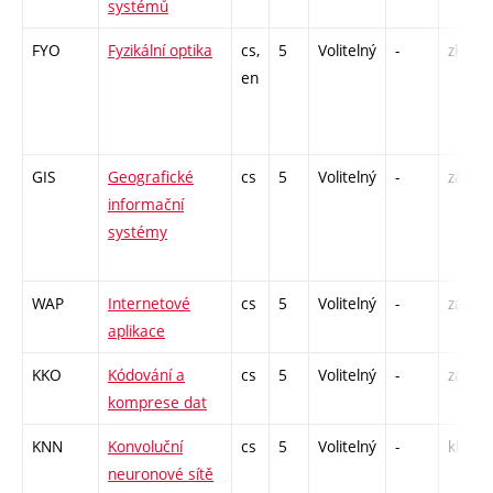
systémů
FYO
Fyzikální optika
cs,
5
Volitelný
-
zk
en
GIS
Geografické
cs
5
Volitelný
-
zá,zk
informační
systémy
WAP
Internetové
cs
5
Volitelný
-
zá,zk
aplikace
KKO
Kódování a
cs
5
Volitelný
-
zá,zk
komprese dat
KNN
Konvoluční
cs
5
Volitelný
-
kl
neuronové sítě