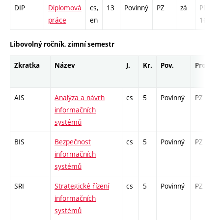
DIP
Diplomová
cs,
13
Povinný
PZ
zá
PR -
práce
en
169
Libovolný ročník, zimní semestr
Zkratka
Název
J.
Kr.
Pov.
Prof.
AIS
Analýza a návrh
cs
5
Povinný
PZ
informačních
systémů
BIS
Bezpečnost
cs
5
Povinný
PZ
informačních
systémů
SRI
Strategické řízení
cs
5
Povinný
PZ
informačních
systémů