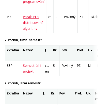
programování
/ 
1
PRL
Paralelní a
cs
5
Povinný
ZT
zá,zk
P 
distribuované
PR
algoritmy
2. ročník, zimní semestr
Zkratka
Název
J.
Kr.
Pov.
Prof.
Uk.
Hod.
rozs
SEP
Semestrální
cs,
5
Povinný
PZ
kl
PR - 
projekt
en
2. ročník, letní semestr
Zkratka
Název
J.
Kr.
Pov.
Prof.
Uk.
Hod.
rozsa