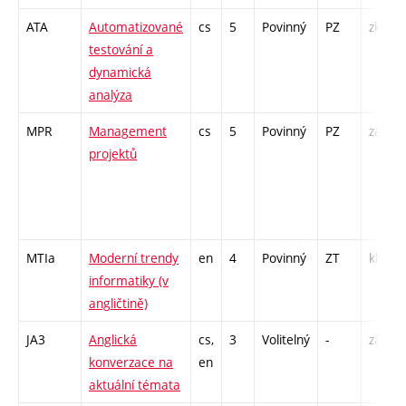
ATA
Automatizované
cs
5
Povinný
PZ
zk
testování a
dynamická
analýza
MPR
Management
cs
5
Povinný
PZ
zá,zk
projektů
MTIa
Moderní trendy
en
4
Povinný
ZT
kl
informatiky (v
angličtině)
JA3
Anglická
cs,
3
Volitelný
-
zá,zk
konverzace na
en
aktuální témata