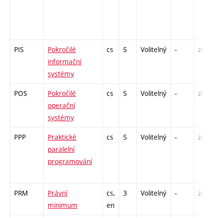
PIS
Pokročilé
cs
5
Volitelný
-
zá,zk
informační
systémy
POS
Pokročilé
cs
5
Volitelný
-
zk
operační
systémy
PPP
Praktické
cs
5
Volitelný
-
zá,zk
paralelní
programování
PRM
Právní
cs,
3
Volitelný
-
zá
minimum
en