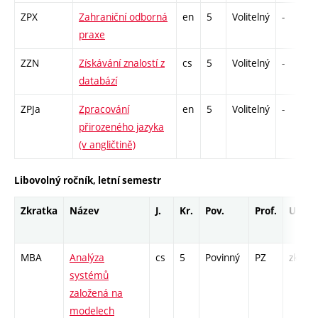
ZPX
Zahraniční odborná
en
5
Volitelný
-
praxe
ZZN
Získávání znalostí z
cs
5
Volitelný
-
databází
ZPJa
Zpracování
en
5
Volitelný
-
přirozeného jazyka
(v angličtině)
Libovolný ročník, letní semestr
Zkratka
Název
J.
Kr.
Pov.
Prof.
Uk.
MBA
Analýza
cs
5
Povinný
PZ
zk
systémů
založená na
modelech