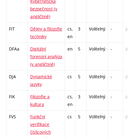
Kybernetická
bezpečnost (v
angličtině)
FIT
Dějiny a filozofie
cs,
3
Volitelný
-
zá
techniky
en
DFAa
Digitální
en
5
Volitelný
-
zk
forenzní analýza
(v angličtině)
DJA
Dynamické
cs
5
Volitelný
-
zk
jazyky
FIK
Filozofie a
cs,
3
Volitelný
-
zá
kultura
en
FVS
Funkční
cs
5
Volitelný
-
zk
verifikace
číslicových