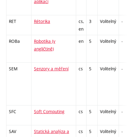
aplikací
RET
Rétorika
cs,
3
Volitelný
-
en
ROBa
Robotika (v
en
5
Volitelný
-
angličtině)
SEM
Senzory a měření
cs
5
Volitelný
-
SFC
Soft Computing
cs
5
Volitelný
-
SAV
Statická analýza a
cs
5
Volitelný
-