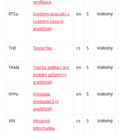
verifikace
RTSa
Systémy pracující v
en
5
Volitelný
-
reálném čase (v
angličtině)
THE
Teorie her
cs
5
Volitelný
-
TAMa
Tvorba aplikací pro
en
5
Volitelný
-
mobilní zařízení (v
angličtině)
VYPa
Výstavba
en
5
Volitelný
-
překladačů (v
angličtině)
VIN
Výtvarná
cs
5
Volitelný
-
informatika