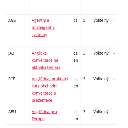
AGS
Agentní a
cs
5
Volitelný
-
multiagentní
systémy
JA3
Anglická
cs,
3
Volitelný
-
konverzace na
en
aktuální témata
FCE
Angličtina: praktický
cs,
3
Volitelný
-
kurz obchodní
en
konverzace a
prezentace
AEU
Angličtina pro
cs,
3
Volitelný
-
Evropu
en