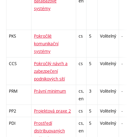
databázové
en
systémy
PKS
Pokročilé
cs
5
Volitelný
-
komunikační
systémy
CCS
Pokročilý návrh a
cs
5
Volitelný
-
zabezpečení
podnikových sítí
PRM
Právní minimum
cs,
3
Volitelný
-
en
PP2
Projektová praxe 2
cs
5
Volitelný
-
PDI
Prostředí
cs,
5
Volitelný
-
distribuovaných
en