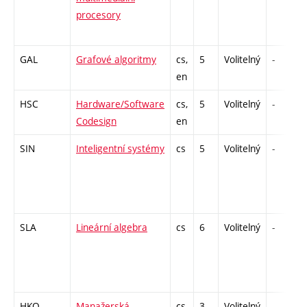
procesory
GAL
Grafové algoritmy
cs,
5
Volitelný
-
en
HSC
Hardware/Software
cs,
5
Volitelný
-
Codesign
en
SIN
Inteligentní systémy
cs
5
Volitelný
-
SLA
Lineární algebra
cs
6
Volitelný
-
HKO
Manažerská
cs,
3
Volitelný
-