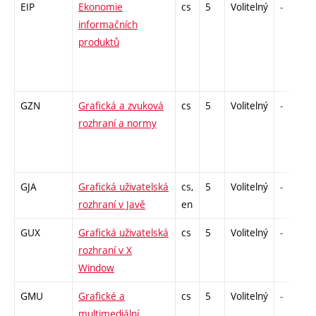
EIP
Ekonomie
cs
5
Volitelný
-
informačních
produktů
GZN
Grafická a zvuková
cs
5
Volitelný
-
rozhraní a normy
GJA
Grafická uživatelská
cs,
5
Volitelný
-
rozhraní v Javě
en
GUX
Grafická uživatelská
cs
5
Volitelný
-
rozhraní v X
Window
GMU
Grafické a
cs
5
Volitelný
-
multimediální