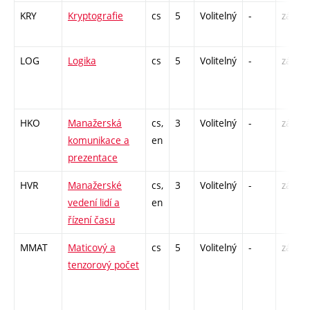
KRY
Kryptografie
cs
5
Volitelný
-
zá,zk
LOG
Logika
cs
5
Volitelný
-
zá,zk
HKO
Manažerská
cs,
3
Volitelný
-
zá
komunikace a
en
prezentace
HVR
Manažerské
cs,
3
Volitelný
-
zá
vedení lidí a
en
řízení času
MMAT
Maticový a
cs
5
Volitelný
-
zá,zk
tenzorový počet