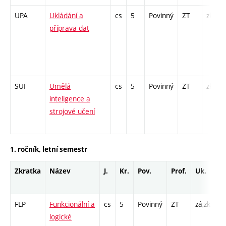
UPA
Ukládání a
cs
5
Povinný
ZT
zk
příprava dat
SUI
Umělá
cs
5
Povinný
ZT
zk
inteligence a
strojové učení
1. ročník, letní semestr
Zkratka
Název
J.
Kr.
Pov.
Prof.
Uk.
H
r
FLP
Funkcionální a
cs
5
Povinný
ZT
zá,zk
P 
logické
Cp