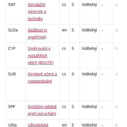
SNT
Simulační
cs
5
Volitelný
-
zá,zk
nástroje a
techniky
SLOa
Složitost (v
en
5
Volitelný
-
zk
angličtině)
C1P
Směrování v
cs
5
Volitelný
-
kl
rozsáhlých
sítích (ROUTE)
SUR
Strojové učení a
cs
5
Volitelný
-
zk
rozpoznávání
SPP
Systémy odolné
cs
5
Volitelný
-
zá,zk
proti poruchám
UXIa
Uživatelská
en
5
Volitelný
-
kl