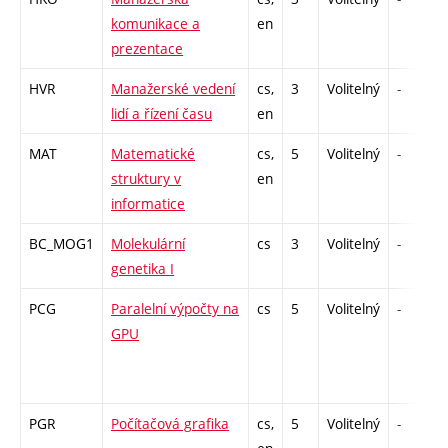
komunikace a
en
prezentace
HVR
Manažerské vedení
cs,
3
Volitelný
-
lidí a řízení času
en
MAT
Matematické
cs,
5
Volitelný
-
struktury v
en
informatice
BC_MOG1
Molekulární
cs
3
Volitelný
-
genetika I
PCG
Paralelní výpočty na
cs
5
Volitelný
-
GPU
PGR
Počítačová grafika
cs,
5
Volitelný
-