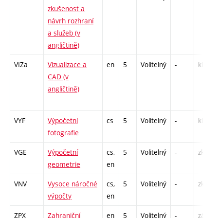
zkušenost a
návrh rozhraní
a služeb (v
angličtině)
VIZa
Vizualizace a
en
5
Volitelný
-
kl
CAD (v
angličtině)
VYF
Výpočetní
cs
5
Volitelný
-
kl
fotografie
VGE
Výpočetní
cs,
5
Volitelný
-
zk
geometrie
en
VNV
Vysoce náročné
cs,
5
Volitelný
-
zk
výpočty
en
ZPX
Zahraniční
en
5
Volitelný
-
zá