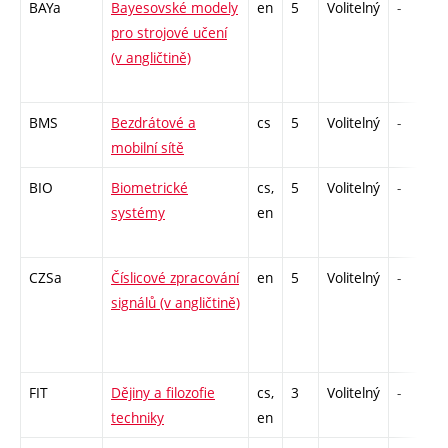
BAYa
Bayesovské modely
en
5
Volitelný
-
pro strojové učení
(v angličtině)
BMS
Bezdrátové a
cs
5
Volitelný
-
mobilní sítě
BIO
Biometrické
cs,
5
Volitelný
-
systémy
en
CZSa
Číslicové zpracování
en
5
Volitelný
-
signálů (v angličtině)
FIT
Dějiny a filozofie
cs,
3
Volitelný
-
techniky
en