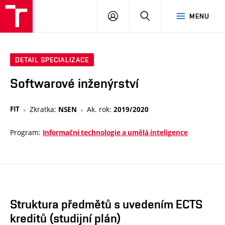
VUT
PŘIHLÁSIT
HLEDAT
MENU
SE
DETAIL SPECIALIZACE
Softwarové inženýrství
FIT
Zkratka:
Ak. rok:
NSEN
2019/2020
Program:
Informační technologie a umělá inteligence
Struktura předmětů s uvedením ECTS
kreditů (studijní plán)