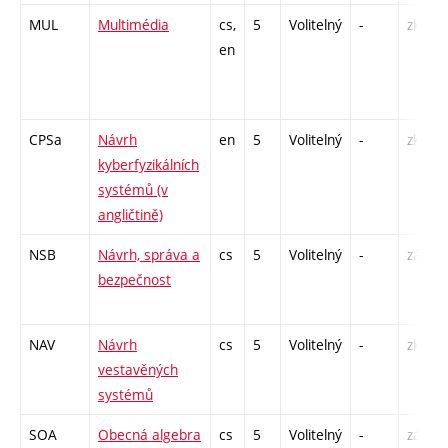
MUL
Multimédia
cs,
5
Volitelný
-
zk
en
CPSa
Návrh
en
5
Volitelný
-
zk
kyberfyzikálních
systémů (v
angličtině)
NSB
Návrh, správa a
cs
5
Volitelný
-
zá,zk
bezpečnost
NAV
Návrh
cs
5
Volitelný
-
zk
vestavěných
systémů
SOA
Obecná algebra
cs
5
Volitelný
-
zá,zk