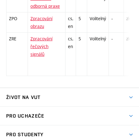
odborná praxe
ZPO
Zpracování
cs,
5
Volitelný
-
zk
obrazu
en
ZRE
Zpracování
cs,
5
Volitelný
-
zk
řečových
en
signálů
ŽIVOT NA VUT
Atmosféra VUT
PRO UCHAZEČE
Prostory školy
Proč na VUT
Koleje
PRO STUDENTY