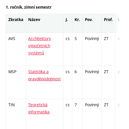
1. ročník, zimní semestr
Zkratka
Název
J.
Kr.
Pov.
Prof.
Uk.
AVS
Architektury
cs
5
Povinný
ZT
zá,zk
výpočetních
systémů
MSP
Statistika a
cs
6
Povinný
ZT
zk
pravděpodobnost
TIN
Teoretická
cs
7
Povinný
ZT
zá,zk
informatika