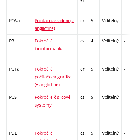
en
POVa
Počítačové vidění (v
en
5
Volitelný
-
angličtině)
PBI
Pokročilá
cs
4
Volitelný
-
bioinformatika
PGPa
Pokročilá
en
5
Volitelný
-
počítačová grafika
(v angličtině)
PCS
Pokročilé číslicové
cs
5
Volitelný
-
systémy
PDB
Pokročilé
cs,
5
Volitelný
-