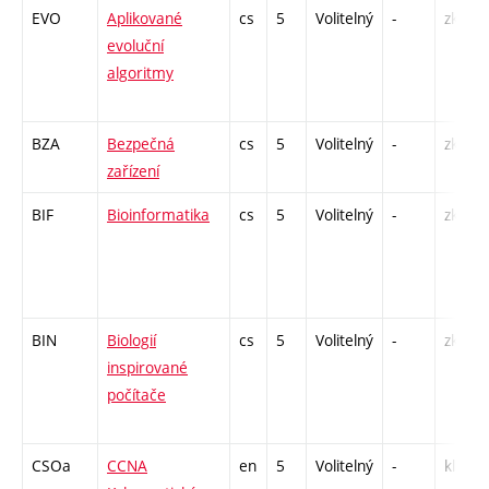
EVO
Aplikované
cs
5
Volitelný
-
zk
evoluční
algoritmy
BZA
Bezpečná
cs
5
Volitelný
-
zk
zařízení
BIF
Bioinformatika
cs
5
Volitelný
-
zk
BIN
Biologií
cs
5
Volitelný
-
zk
inspirované
počítače
CSOa
CCNA
en
5
Volitelný
-
kl