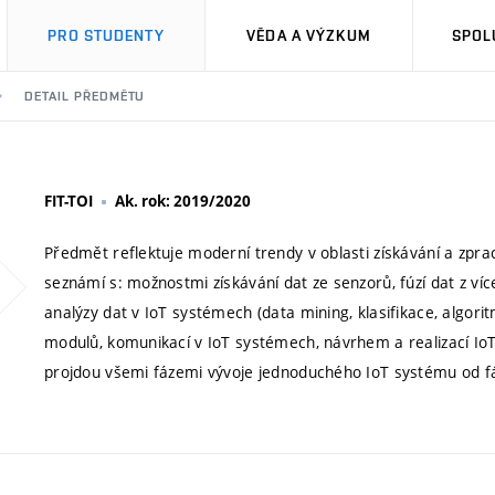
PRO STUDENTY
VĚDA A VÝZKUM
SPOL
DETAIL PŘEDMĚTU
FIT-TOI
Ak. rok: 2019/2020
Předmět reflektuje moderní trendy v oblasti získávání a zpra
seznámí s: možnostmi získávání dat ze senzorů, fúzí dat z v
analýzy dat v IoT systémech (data mining, klasifikace, algor
modulů, komunikací v IoT systémech, návrhem a realizací IoT 
projdou všemi fázemi vývoje jednoduchého IoT systému od fá