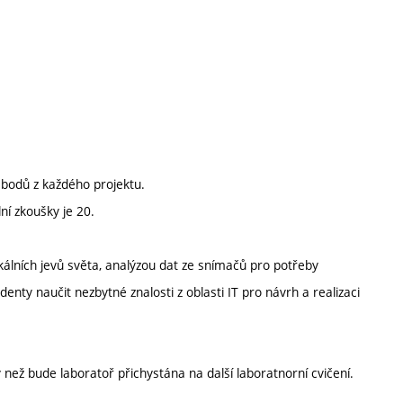
bodů z každého projektu.
í zkoušky je 20.
kálních jevů světa, analýzou dat ze snímačů pro potřeby
nty naučit nezbytné znalosti z oblasti IT pro návrh a realizaci
než bude laboratoř přichystána na další laboratnorní cvičení.