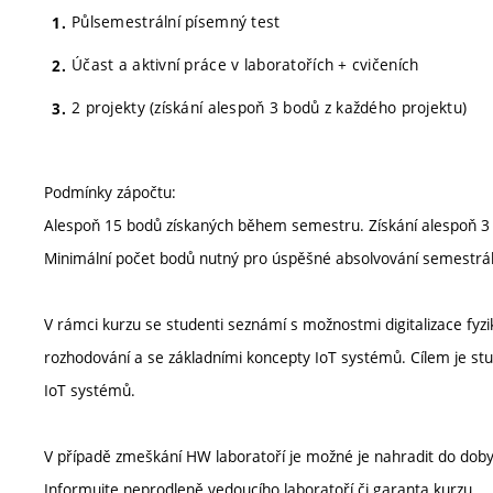
Půlsemestrální písemný test
Účast a aktivní práce v laboratořích + cvičeních
2 projekty (získání alespoň 3 bodů z každého projektu)
Podmínky zápočtu:
Alespoň 15 bodů získaných během semestru. Získání alespoň 3 
Minimální počet bodů nutný pro úspěšné absolvování semestráln
V rámci kurzu se studenti seznámí s možnostmi digitalizace fyzi
rozhodování a se základními koncepty IoT systémů. Cílem je stude
IoT systémů.
V případě zmeškání HW laboratoří je možné je nahradit do doby 
Informujte neprodleně vedoucího laboratoří či garanta kurzu.