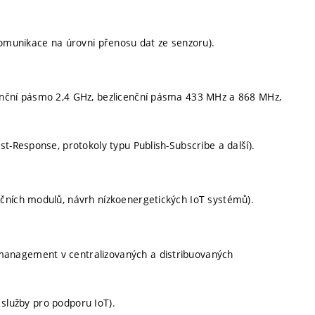
komunikace na úrovni přenosu dat ze senzoru).
enční pásmo 2,4 GHz, bezlicenční pásma 433 MHz a 868 MHz,
t-Response, protokoly typu Publish-Subscribe a další).
čních modulů, návrh nízkoenergetických IoT systémů).
anagement v centralizovaných a distribuovaných
, služby pro podporu IoT).