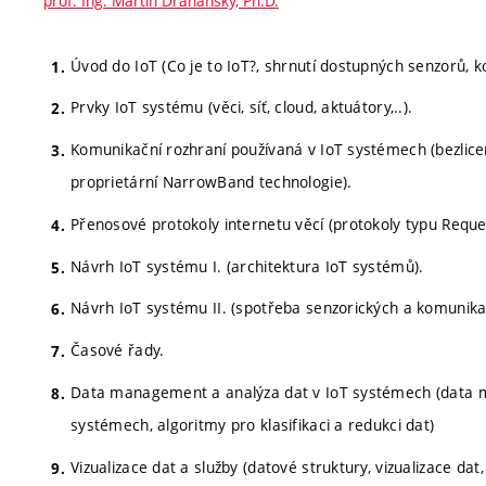
prof. Ing. Martin Drahanský, Ph.D.
Úvod do IoT (Co je to IoT?, shrnutí dostupných senzorů, 
Prvky IoT systému (věci, síť, cloud, aktuátory,..).
Komunikační rozhraní používaná v IoT systémech (bezlic
proprietární NarrowBand technologie).
Přenosové protokoly internetu věcí (protokoly typu Reques
Návrh IoT systému I. (architektura IoT systémů).
Návrh IoT systému II. (spotřeba senzorických a komunika
Časové řady.
Data management a analýza dat v IoT systémech (data m
systémech, algoritmy pro klasifikaci a redukci dat)
Vizualizace dat a služby (datové struktury, vizualizace dat