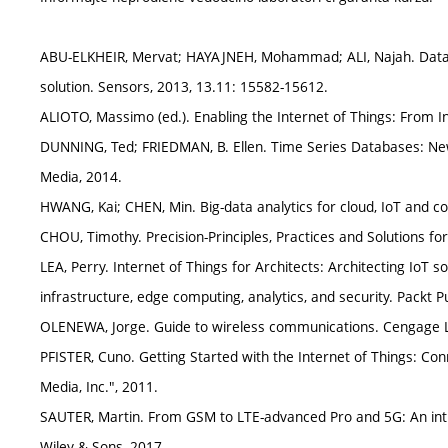
ABU-ELKHEIR, Mervat; HAYAJNEH, Mohammad; ALI, Najah. Data m
solution. Sensors, 2013, 13.11: 15582-15612.
ALIOTO, Massimo (ed.). Enabling the Internet of Things: From I
DUNNING, Ted; FRIEDMAN, B. Ellen. Time Series Databases: New
Media, 2014.
HWANG, Kai; CHEN, Min. Big-data analytics for cloud, IoT and c
CHOU, Timothy. Precision-Principles, Practices and Solutions fo
LEA, Perry. Internet of Things for Architects: Architecting IoT
infrastructure, edge computing, analytics, and security. Packt Pu
OLENEWA, Jorge. Guide to wireless communications. Cengage L
PFISTER, Cuno. Getting Started with the Internet of Things: Con
Media, Inc.", 2011.
SAUTER, Martin. From GSM to LTE-advanced Pro and 5G: An int
Wiley & Sons, 2017.