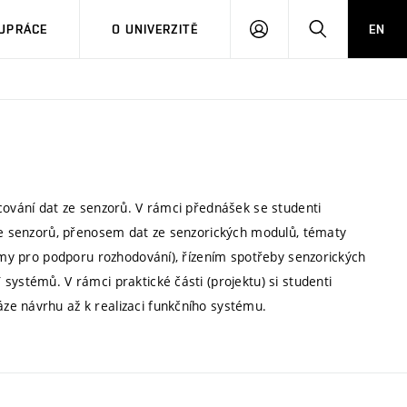
PŘIHLÁSIT
HLEDAT
UPRÁCE
O UNIVERZITĚ
EN
SE
cování dat ze senzorů. V rámci přednášek se studenti
íce senzorů, přenosem dat ze senzorických modulů, tématy
itmy pro podporu rozhodování), řízením spotřeby senzorických
systémů. V rámci praktické části (projektu) si studenti
ze návrhu až k realizaci funkčního systému.