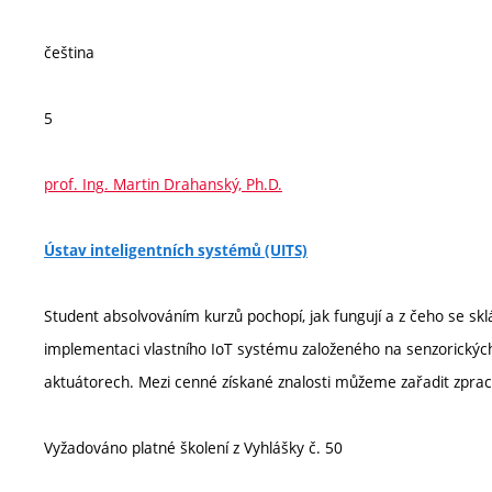
čeština
5
prof. Ing. Martin Drahanský, Ph.D.
Ústav inteligentních systémů (UITS)
Student absolvováním kurzů pochopí, jak fungují a z čeho se sk
implementaci vlastního IoT systému založeného na senzorických
aktuátorech. Mezi cenné získané znalosti můžeme zařadit zpraco
Vyžadováno platné školení z Vyhlášky č. 50