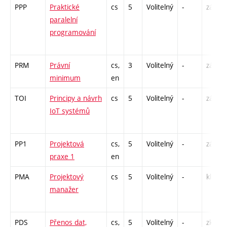
PPP
Praktické
cs
5
Volitelný
-
zá,zk
paralelní
programování
PRM
Právní
cs,
3
Volitelný
-
zá
minimum
en
TOI
Principy a návrh
cs
5
Volitelný
-
zá,zk
IoT systémů
PP1
Projektová
cs,
5
Volitelný
-
zá
praxe 1
en
PMA
Projektový
cs
5
Volitelný
-
kl
manažer
PDS
Přenos dat,
cs,
5
Volitelný
-
zk