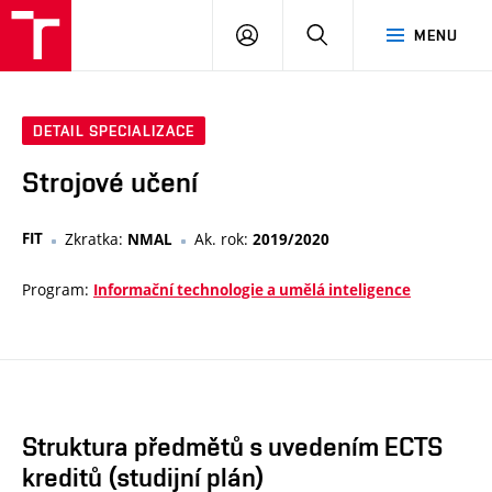
VUT
PŘIHLÁSIT
HLEDAT
MENU
SE
DETAIL SPECIALIZACE
Strojové učení
FIT
Zkratka:
Ak. rok:
NMAL
2019/2020
Program:
Informační technologie a umělá inteligence
Struktura předmětů s uvedením ECTS
kreditů (studijní plán)