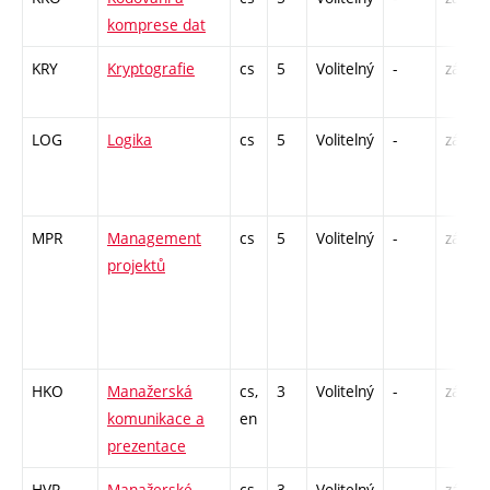
komprese dat
KRY
Kryptografie
cs
5
Volitelný
-
zá,zk
LOG
Logika
cs
5
Volitelný
-
zá,zk
MPR
Management
cs
5
Volitelný
-
zá,zk
projektů
HKO
Manažerská
cs,
3
Volitelný
-
zá
komunikace a
en
prezentace
HVR
Manažerské
cs,
3
Volitelný
-
zá