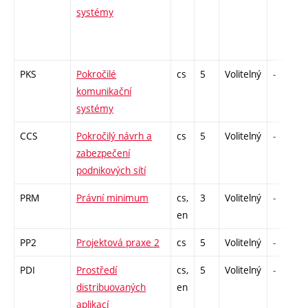
systémy
PKS
Pokročilé
cs
5
Volitelný
-
komunikační
systémy
CCS
Pokročilý návrh a
cs
5
Volitelný
-
zabezpečení
podnikových sítí
PRM
Právní minimum
cs,
3
Volitelný
-
en
PP2
Projektová praxe 2
cs
5
Volitelný
-
PDI
Prostředí
cs,
5
Volitelný
-
distribuovaných
en
aplikací