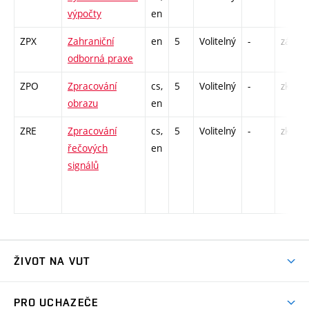
výpočty
en
ZPX
Zahraniční
en
5
Volitelný
-
zá
odborná praxe
ZPO
Zpracování
cs,
5
Volitelný
-
zk
obrazu
en
ZRE
Zpracování
cs,
5
Volitelný
-
zk
řečových
en
signálů
ŽIVOT NA VUT
Atmosféra VUT
PRO UCHAZEČE