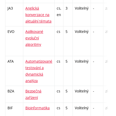
JA3
Anglická
cs,
3
Volitelný
-
zá,zk
konverzace na
en
aktuální témata
EVO
Aplikované
cs
5
Volitelný
-
zk
evoluční
algoritmy
ATA
Automatizované
cs
5
Volitelný
-
zk
testování a
dynamická
analýza
BZA
Bezpečná
cs
5
Volitelný
-
zk
zařízení
BIF
Bioinformatika
cs
5
Volitelný
-
zk