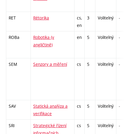
RET
Rétorika
cs,
3
Volitelný
-
en
ROBa
Robotika (v
en
5
Volitelný
-
angličtině)
SEM
Senzory a měření
cs
5
Volitelný
-
SAV
Statická analýza a
cs
5
Volitelný
-
verifikace
SRI
Strategické řízení
cs
5
Volitelný
-
informačních