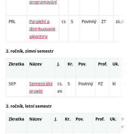
programování
/ 
1
PRL
Paralelní a
cs
5
Povinný
ZT
zá,zk
P 
distribuované
PR
algoritmy
2. ročník, zimní semestr
Zkratka
Název
J.
Kr.
Pov.
Prof.
Uk.
Hod.
rozs
SEP
Semestrální
cs,
5
Povinný
PZ
kl
PR - 
projekt
en
2. ročník, letní semestr
Zkratka
Název
J.
Kr.
Pov.
Prof.
Uk.
Hod.
rozsa