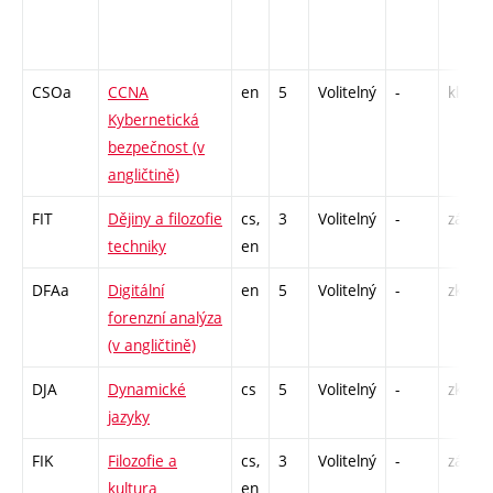
CSOa
CCNA
en
5
Volitelný
-
kl
Kybernetická
bezpečnost (v
angličtině)
FIT
Dějiny a filozofie
cs,
3
Volitelný
-
zá
techniky
en
DFAa
Digitální
en
5
Volitelný
-
zk
forenzní analýza
(v angličtině)
DJA
Dynamické
cs
5
Volitelný
-
zk
jazyky
FIK
Filozofie a
cs,
3
Volitelný
-
zá
kultura
en