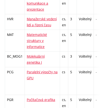
komunikace a
en
prezentace
HVR
Manažerské vedení
cs,
3
Volitelný
-
lidí a řízení času
en
MAT
Matematické
cs,
5
Volitelný
-
struktury v
en
informatice
BC_MOG1
Molekulární
cs
3
Volitelný
-
genetika I
PCG
Paralelní výpočty na
cs
5
Volitelný
-
GPU
PGR
Počítačová grafika
cs,
5
Volitelný
-
en