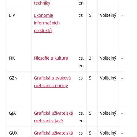
techniky
en
EIP
Ekonomie
cs
5
Volitelný
-
informačních
produktů
FIK
Filozofie a kultura
cs,
3
Volitelný
-
en
GZN
Grafická a zvuková
cs
5
Volitelný
-
rozhraní a normy
GJA
Grafická uživatelská
cs,
5
Volitelný
-
rozhraní v Javě
en
GUX
Grafická uživatelská
cs
5
Volitelný
-