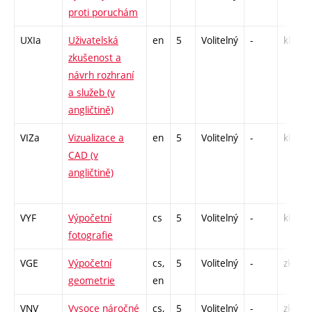
proti poruchám
UXIa
Uživatelská
en
5
Volitelný
-
kl
zkušenost a
návrh rozhraní
a služeb (v
angličtině)
VIZa
Vizualizace a
en
5
Volitelný
-
kl
CAD (v
angličtině)
VYF
Výpočetní
cs
5
Volitelný
-
kl
fotografie
VGE
Výpočetní
cs,
5
Volitelný
-
zk
geometrie
en
VNV
Vysoce náročné
cs,
5
Volitelný
-
zk