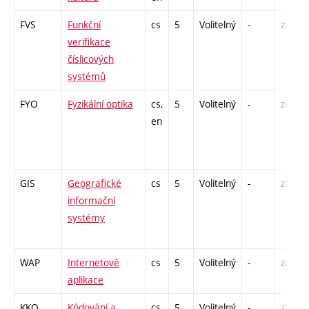
FVS
Funkční
cs
5
Volitelný
-
zk
verifikace
číslicových
systémů
FYO
Fyzikální optika
cs,
5
Volitelný
-
zk
en
GIS
Geografické
cs
5
Volitelný
-
zá,zk
informační
systémy
WAP
Internetové
cs
5
Volitelný
-
zá,zk
aplikace
KKO
Kódování a
cs
5
Volitelný
-
zá,zk