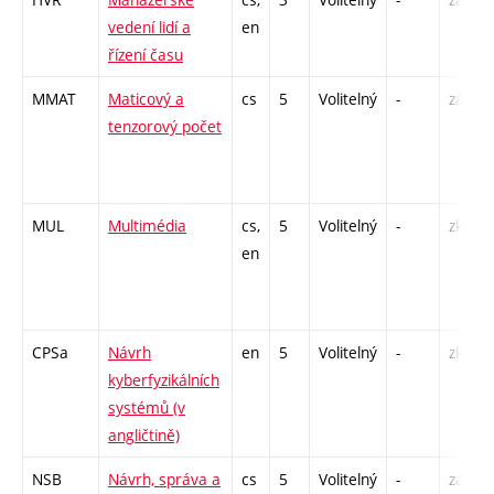
vedení lidí a
en
řízení času
MMAT
Maticový a
cs
5
Volitelný
-
zá,zk
tenzorový počet
MUL
Multimédia
cs,
5
Volitelný
-
zk
en
CPSa
Návrh
en
5
Volitelný
-
zk
kyberfyzikálních
systémů (v
angličtině)
NSB
Návrh, správa a
cs
5
Volitelný
-
zá,zk