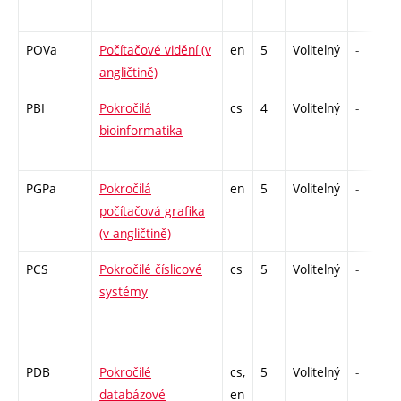
POVa
Počítačové vidění (v
en
5
Volitelný
-
angličtině)
PBI
Pokročilá
cs
4
Volitelný
-
bioinformatika
PGPa
Pokročilá
en
5
Volitelný
-
počítačová grafika
(v angličtině)
PCS
Pokročilé číslicové
cs
5
Volitelný
-
systémy
PDB
Pokročilé
cs,
5
Volitelný
-
databázové
en