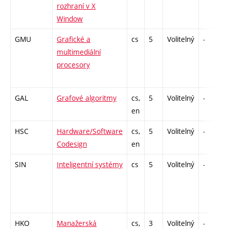
rozhraní v X
Window
GMU
Grafické a
cs
5
Volitelný
-
multimediální
procesory
GAL
Grafové algoritmy
cs,
5
Volitelný
-
en
HSC
Hardware/Software
cs,
5
Volitelný
-
Codesign
en
SIN
Inteligentní systémy
cs
5
Volitelný
-
HKO
Manažerská
cs,
3
Volitelný
-