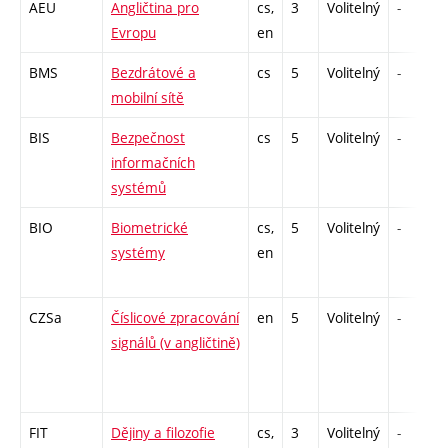
AEU
Angličtina pro
cs,
3
Volitelný
-
Evropu
en
BMS
Bezdrátové a
cs
5
Volitelný
-
mobilní sítě
BIS
Bezpečnost
cs
5
Volitelný
-
informačních
systémů
BIO
Biometrické
cs,
5
Volitelný
-
systémy
en
CZSa
Číslicové zpracování
en
5
Volitelný
-
signálů (v angličtině)
FIT
Dějiny a filozofie
cs,
3
Volitelný
-