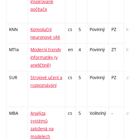
inspirované
počítače
KNN
Konvoluční
cs
5
Povinný
PZ
kl
neuronové sítě
MTIa
Moderní trendy
en
4
Povinný
ZT
kl
informatiky (v
angličtině)
SUR
Strojové učení a
cs
5
Povinný
PZ
zk
rozpoznávání
MBA
Analýza
cs
5
Volitelný
-
zk
systémů
založená na
modelech