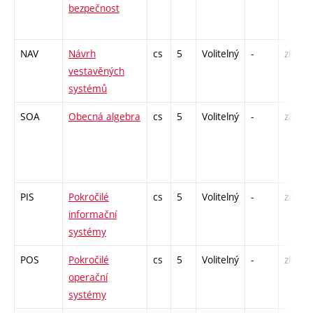
bezpečnost
NAV
Návrh
cs
5
Volitelný
-
zk
vestavěných
systémů
SOA
Obecná algebra
cs
5
Volitelný
-
zá,zk
PIS
Pokročilé
cs
5
Volitelný
-
zá,zk
informační
systémy
POS
Pokročilé
cs
5
Volitelný
-
zk
operační
systémy