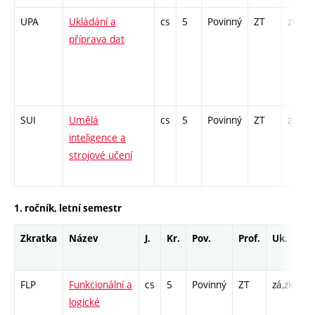
UPA
Ukládání a
cs
5
Povinný
ZT
zk
příprava dat
SUI
Umělá
cs
5
Povinný
ZT
zk
inteligence a
strojové učení
1. ročník, letní semestr
Zkratka
Název
J.
Kr.
Pov.
Prof.
Uk.
H
r
FLP
Funkcionální a
cs
5
Povinný
ZT
zá,zk
P 
logické
Cp