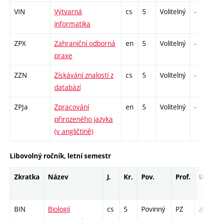
VIN
Výtvarná
cs
5
Volitelný
-
informatika
ZPX
Zahraniční odborná
en
5
Volitelný
-
praxe
ZZN
Získávání znalostí z
cs
5
Volitelný
-
databází
ZPJa
Zpracování
en
5
Volitelný
-
přirozeného jazyka
(v angličtině)
Libovolný ročník, letní semestr
Zkratka
Název
J.
Kr.
Pov.
Prof.
Uk.
BIN
Biologií
cs
5
Povinný
PZ
zk