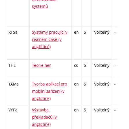
systémů
RTSa
Systémy pracující v
en
5
Volitelný
-
reálném čase (v
angličtině)
THE
Teorie her
cs
5
Volitelný
-
TAMa
Tvorba aplikací pro
en
5
Volitelný
-
mobilní zařízení (v
angličtině)
VYPa
Výstavba
en
5
Volitelný
-
překladačů (v
angličtině)