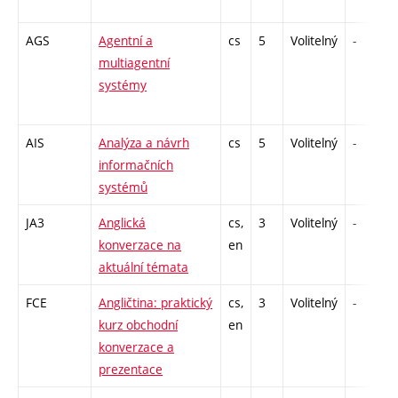
AGS
Agentní a
cs
5
Volitelný
-
multiagentní
systémy
AIS
Analýza a návrh
cs
5
Volitelný
-
informačních
systémů
JA3
Anglická
cs,
3
Volitelný
-
konverzace na
en
aktuální témata
FCE
Angličtina: praktický
cs,
3
Volitelný
-
kurz obchodní
en
konverzace a
prezentace