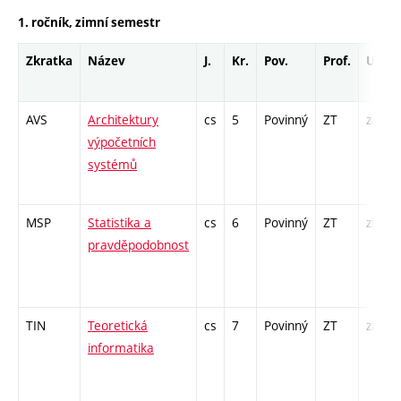
1. ročník, zimní semestr
Zkratka
Název
J.
Kr.
Pov.
Prof.
Uk.
AVS
Architektury
cs
5
Povinný
ZT
zá,zk
výpočetních
systémů
MSP
Statistika a
cs
6
Povinný
ZT
zk
pravděpodobnost
TIN
Teoretická
cs
7
Povinný
ZT
zá,zk
informatika