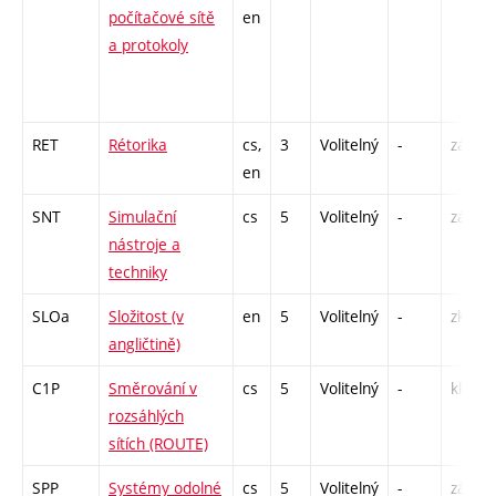
počítačové sítě
en
a protokoly
RET
Rétorika
cs,
3
Volitelný
-
zá
en
SNT
Simulační
cs
5
Volitelný
-
zá,zk
nástroje a
techniky
SLOa
Složitost (v
en
5
Volitelný
-
zk
angličtině)
C1P
Směrování v
cs
5
Volitelný
-
kl
rozsáhlých
sítích (ROUTE)
SPP
Systémy odolné
cs
5
Volitelný
-
zá,zk