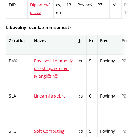
DIP
Diplomová
cs,
13
Povinný
PZ
zá
PR -
práce
en
169
Libovolný ročník, zimní semestr
Zkratka
Název
J.
Kr.
Pov.
Prof.
BAYa
Bayesovské modely
en
5
Povinný
PZ
pro strojové učení
(v angličtině)
SLA
Lineární algebra
cs
6
Povinný
PZ
SFC
Soft Computing
cs
5
Povinný
PZ