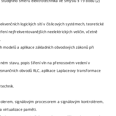
 studijního směru elektrotechnika ve smyslu § 19 bodu (2)
ekvenčních logických sítí v číslicových systémech, teoretické
ření nejfrekventovanějších neelektrických veličin, včetně
.
jich modelů a aplikace základních obvodových zákonů při
eném stavu, popis šíření vln na přenosovém vedení v
rezonančních obvodů RLC, aplikace Laplaceovy transformace
technik.
trolerem, signálovým procesorem a signálovým kontrolérem,
 virtualizace paměti.