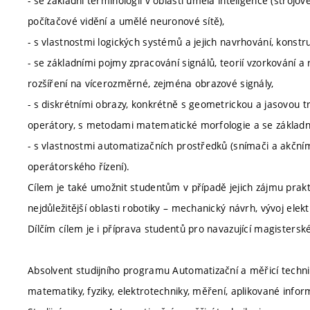
- se základní terminologií v oblasti umělá inteligence (strojov
počítačové vidění a umělé neuronové sítě),
- s vlastnostmi logických systémů a jejich navrhování, konstru
- se základními pojmy zpracování signálů, teorií vzorkování a
rozšíření na vícerozměrné, zejména obrazové signály,
- s diskrétními obrazy, konkrétně s geometrickou a jasovou t
operátory, s metodami matematické morfologie a se základn
- s vlastnostmi automatizačních prostředků (snímači a akčními
operátorského řízení).
Cílem je také umožnit studentům v případě jejich zájmu prakti
nejdůležitější oblasti robotiky – mechanický návrh, vývoj ele
Dílčím cílem je i příprava studentů pro navazující magistersk
Absolvent studijního programu Automatizační a měřicí technik
matematiky, fyziky, elektrotechniky, měření, aplikované informa