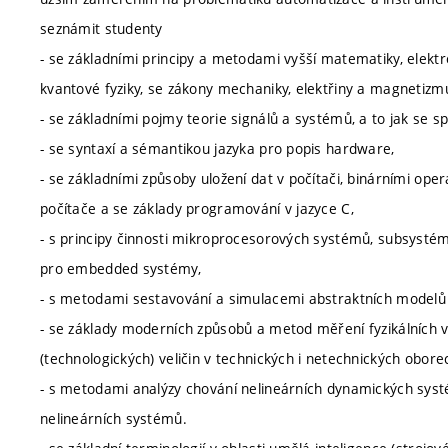
seznámit studenty
- se základními principy a metodami vyšší matematiky, elektr
kvantové fyziky, se zákony mechaniky, elektřiny a magnetizmu,
- se základními pojmy teorie signálů a systémů, a to jak se s
- se syntaxí a sémantikou jazyka pro popis hardware,
- se základními způsoby uložení dat v počítači, binárními o
počítače a se základy programování v jazyce C,
- s principy činnosti mikroprocesorových systémů, subsysté
pro embedded systémy,
- s metodami sestavování a simulacemi abstraktních modelů
- se základy moderních způsobů a metod měření fyzikálních v
(technologických) veličin v technických i netechnických obore
- s metodami analýzy chování nelineárních dynamických systé
nelineárních systémů.