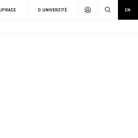
PŘIHLÁSIT
HLEDAT
UPRÁCE
O UNIVERZITĚ
EN
SE