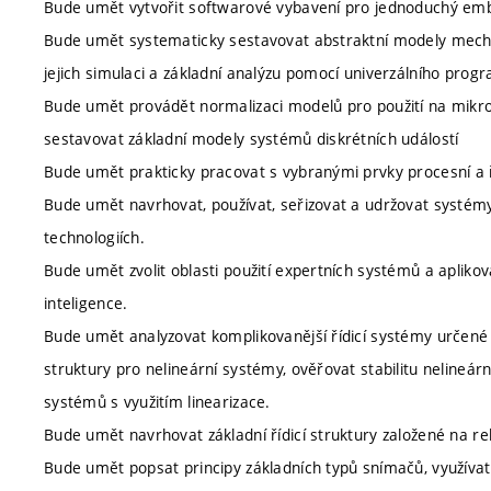
Bude umět vytvořit softwarové vybavení pro jednoduchý em
Bude umět systematicky sestavovat abstraktní modely mecha
jejich simulaci a základní analýzu pomocí univerzálního pr
Bude umět provádět normalizaci modelů pro použití na mikro
sestavovat základní modely systémů diskrétních událostí
Bude umět prakticky pracovat s vybranými prvky procesní a ř
Bude umět navrhovat, používat, seřizovat a udržovat systém
technologiích.
Bude umět zvolit oblasti použití expertních systémů a aplik
inteligence.
Bude umět analyzovat komplikovanější řídicí systémy určené p
struktury pro nelineární systémy, ověřovat stabilitu nelineá
systémů s využitím linearizace.
Bude umět navrhovat základní řídicí struktury založené na r
Bude umět popsat principy základních typů snímačů, využívat