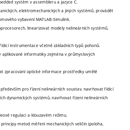
bedded systém v assembleru a jazyce C.
nických, elektromechanických a jiných systémů, provádět
ogramového vybavení MATLAB-Simulink.
procesorech, linearizovat modely nelineárních systémů,
ídicí instrumentace včetně základních typů pohonů.
y aplikované informatiky zejména v průmyslových
ovat zpracování optické informace prostředky umělé
ředevším pro řízení nelineárních soustav, navrhovat řídicí
rních dynamických systémů, navrhovat řízení nelineárních
eleové regulaci a klouzavém režimu.
 principy metod měření mechanických veličin (poloha,