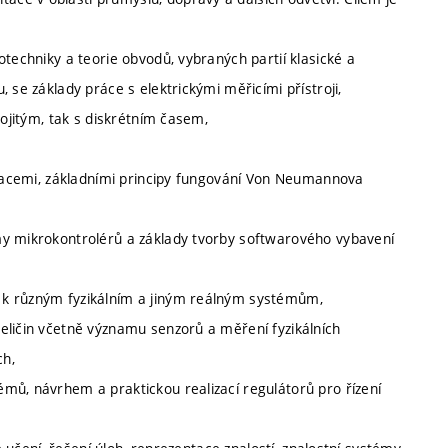
otechniky a teorie obvodů, vybraných partií klasické a
 se základy práce s elektrickými měřicími přístroji,
pojitým, tak s diskrétním časem,
peracemi, základními principy fungování Von Neumannova
my mikrokontrolérů a základy tvorby softwarového vybavení
 k různým fyzikálním a jiným reálným systémům,
eličin včetně významu senzorů a měření fyzikálních
ch,
mů, návrhem a praktickou realizací regulátorů pro řízení