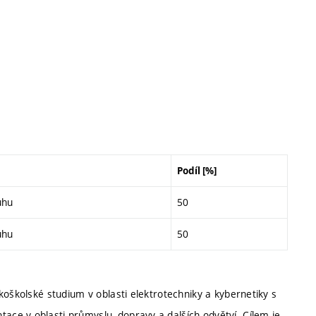
Podíl [%]
uhu
50
uhu
50
koškolské studium v oblasti elektrotechniky a kybernetiky s
ce v oblasti průmyslu, dopravy a dalších odvětví. Cílem je