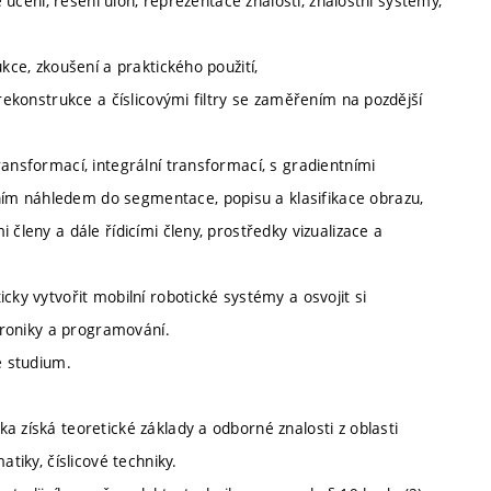
é učení, řešení úloh, reprezentace znalostí, znalostní systémy,
kce, zkoušení a praktického použití,
 rekonstrukce a číslicovými filtry se zaměřením na pozdější
ransformací, integrální transformací, s gradientními
ím náhledem do segmentace, popisu a klasifikace obrazu,
 členy a dále řídicími členy, prostředky vizualizace a
cky vytvořit mobilní robotické systémy a osvojit si
ktroniky a programování.
é studium.
a získá teoretické základy a odborné znalosti z oblasti
tiky, číslicové techniky.