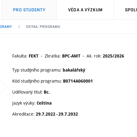
PRO STUDENTY
VĚDA A VÝZKUM
SPOL
OGRAMY
DETAIL PROGRAMU
Fakulta:
Zkratka:
Ak. rok:
FEKT
BPC-AMT
2025/2026
Typ studijního programu:
bakalářský
Kód studijního programu:
B0714A060001
Udělovaný titul:
Bc.
Jazyk výuky:
čeština
Akreditace:
29.7.2022 - 29.7.2032