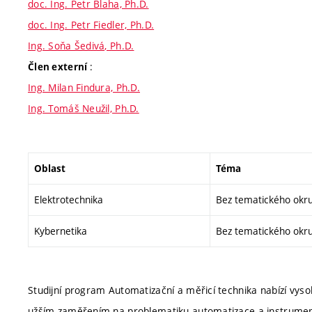
doc. Ing. Petr Blaha, Ph.D.
doc. Ing. Petr Fiedler, Ph.D.
Ing. Soňa Šedivá, Ph.D.
:
Člen externí
Ing. Milan Findura, Ph.D.
Ing. Tomáš Neužil, Ph.D.
Oblast
Téma
Elektrotechnika
Bez tematického okr
Kybernetika
Bez tematického okr
Studijní program Automatizační a měřicí technika nabízí vyso
užším zaměřením na problematiku automatizace a instrumenta