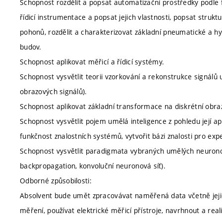
Schopnost rozdělit a popsat automatizační prostředky podle 
řídicí instrumentace a popsat jejich vlastnosti, popsat str
pohonů, rozdělit a charakterizovat základní pneumatické a hy
budov.
Schopnost aplikovat měřicí a řídicí systémy.
Schopnost vysvětlit teorii vzorkování a rekonstrukce signál
obrazových signálů).
Schopnost aplikovat základní transformace na diskrétní obra
Schopnost vysvětlit pojem umělá inteligence z pohledu její apl
funkčnost znalostních systémů, vytvořit bázi znalosti pro ex
Schopnost vysvětlit paradigmata vybraných umělých neuronov
backpropagation, konvoluční neuronová síť).
Odborné způsobilosti:
Absolvent bude umět zpracovávat naměřená data včetně jejic
měření, používat elektrické měřicí přístroje, navrhnout a real