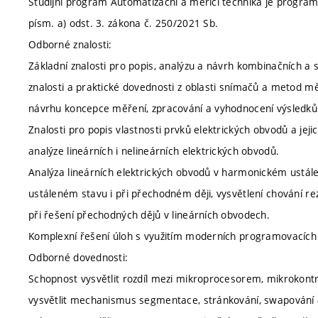
Studijní program Automatizační a měřicí technika je program
písm. a) odst. 3. zákona č. 250/2021 Sb.
Odborné znalosti:
Základní znalosti pro popis, analýzu a návrh kombinačních a s
znalosti a praktické dovednosti z oblasti snímačů a metod mě
návrhu koncepce měření, zpracování a vyhodnocení výsledků
Znalosti pro popis vlastnosti prvků elektrických obvodů a je
analýze lineárních i nelineárních elektrických obvodů.
Analýza lineárních elektrických obvodů v harmonickém ustál
ustáleném stavu i při přechodném ději, vysvětlení chování 
při řešení přechodných dějů v lineárních obvodech.
Komplexní řešení úloh s využitím moderních programovacích 
Odborné dovednosti:
Schopnost vysvětlit rozdíl mezi mikroprocesorem, mikrokon
vysvětlit mechanismus segmentace, stránkování, swapování a