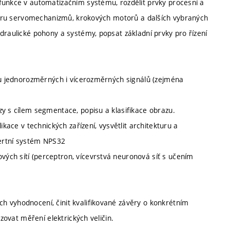
funkce v automatizačním systému, rozdělit prvky procesní a
ukturu servomechanizmů, krokových motorů a dalších vybraných
draulické pohony a systémy, popsat základní prvky pro řízení
ů u jednorozměrných i vícerozměrných signálů (zejména
zy s cílem segmentace, popisu a klasifikace obrazu.
ikace v technických zařízení, vysvětlit architekturu a
pertní systém NPS32
ých sítí (perceptron, vícevrstvá neuronová síť s učením
h vyhodnocení, činit kvalifikované závěry o konkrétním
izovat měření elektrických veličin.