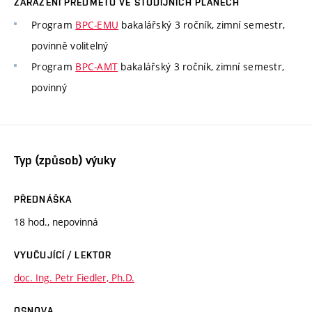
ZAŘAZENÍ PŘEDMĚTU VE STUDIJNÍCH PLÁNECH
Program
BPC-EMU
bakalářský 3 ročník, zimní semestr,
povinně volitelný
Program
BPC-AMT
bakalářský 3 ročník, zimní semestr,
povinný
Typ (způsob) výuky
PŘEDNÁŠKA
18 hod., nepovinná
VYUČUJÍCÍ / LEKTOR
doc. Ing. Petr Fiedler, Ph.D.
OSNOVA