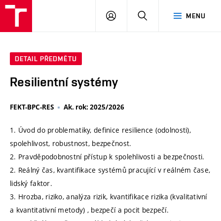
VUT
PŘIHLÁSIT
HLEDAT
MENU
SE
DETAIL PŘEDMĚTU
Resilientní systémy
FEKT-BPC-RES
Ak. rok: 2025/2026
1. Úvod do problematiky, definice resilience (odolnosti),
spolehlivost, robustnost, bezpečnost.
2. Pravděpodobnostní přístup k spolehlivosti a bezpečnosti.
2. Reálný čas, kvantifikace systémů pracující v reálném čase,
lidský faktor.
3. Hrozba, riziko, analýza rizik, kvantifikace rizika (kvalitativní
a kvantitativní metody) , bezpečí a pocit bezpečí.