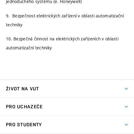
jednoduchého systému (e. Honeywell)
9. Bezpečnost elektrických zařízení v oblasti automatizační
techniky
10. Bezpečná činnost na elektrických zařízeních v oblasti
automatizační techniky
ŽIVOT NA VUT
Atmosféra VUT
PRO UCHAZEČE
Prostory školy
Proč na VUT
Koleje
PRO STUDENTY
Studijní programy
Stravování