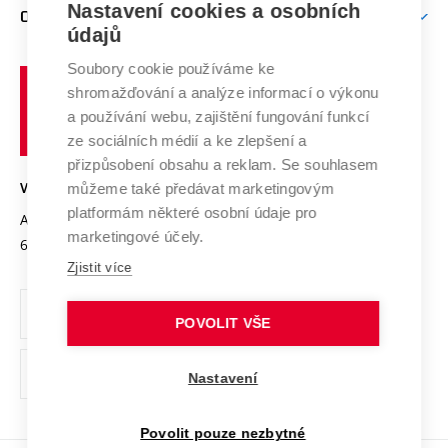
Mezinárodní vědecká rada
Nastavení cookies a osobních
O UNIVERZITĚ
Doktorské studium
Podpora podnikání
E-přihláška
údajů
Zahraniční spolupráce
Systém zajišťování kvality výzkumu
Profil univerzity
Spolupráce se školami
Soubory cookie používáme ke
Vysoké
Výzkumné infrastruktury
shromažďování a analýze informací o výkonu
Udržitelná univerzita
učení
Služby univerzity
Transfer znalostí
a používání webu, zajištění fungování funkcí
technické
Podnikavá univerzita / ContriBUTe
Mezinárodní dohody
ze sociálních médií a ke zlepšení a
Open Science
v
Bezpečná univerzita
přizpůsobení obsahu a reklam. Se souhlasem
Univerzitní sítě
Brně
Projekty
můžeme také předávat marketingovým
VYSOKÉ UČENÍ TECHNICKÉ V BRNĚ
Vyznamenání
platformám některé osobní údaje pro
Projekty ze strukturálních fondů
Antonínská 548/1
www.vut.cz
marketingové účely.
Organizační struktura
602 00 Brno
vut@vutbr.cz
Specifický výzkum
Zjistit více
Úřední deska
Ochrana osobních údajů
POVOLIT VŠE
(externí
Pracovní příležitosti
Nastavení
odkaz)
Podpora a rozvoj zaměstnanců a studujících
Povolit pouze nezbytné
Rovné příležitosti