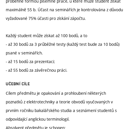
proběhne formou písemné práce, u které může student získat
maximálně 55 b. Účast na seminářích je kontrolována z důvodu
vyžadované 75% účasti pro získání zápočtu.
Každý student může získat až 100 bodů, a to
- až 30 bodů za 3 průběžné testy (každý test bude za 10 bodů)
psané v seminářích.
- až 15 bodů za prezentaci;
- až 55 bodů za závěrečnou práci.
UČEBNÍ CÍLE
Cílem předmětu je opakování a prohloubení některých
poznatků z elektrotechniky a teorie obvodů vyučovaných v
prvním ročníku bakalářského studia a seznámení studentů s
odpovídající anglickou terminologií.
Absolvent předmětu je schopen: