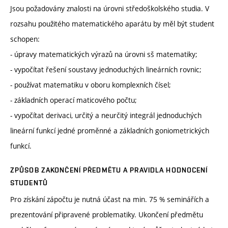
Jsou požadovány znalosti na úrovni středoškolského studia. V
rozsahu použitého matematického aparátu by měl být student
schopen:
- úpravy matematických výrazů na úrovni sš matematiky;
- vypočítat řešení soustavy jednoduchých lineárních rovnic;
- používat matematiku v oboru komplexních čísel;
- základních operací maticového počtu;
- vypočítat derivaci, určitý a neurčitý integrál jednoduchých
lineární funkcí jedné proměnné a základních goniometrických
funkcí.
ZPŮSOB ZAKONČENÍ PŘEDMĚTU A PRAVIDLA HODNOCENÍ
STUDENTŮ
Pro získání zápočtu je nutná účast na min. 75 % seminářích a
prezentování připravené problematiky. Ukončení předmětu