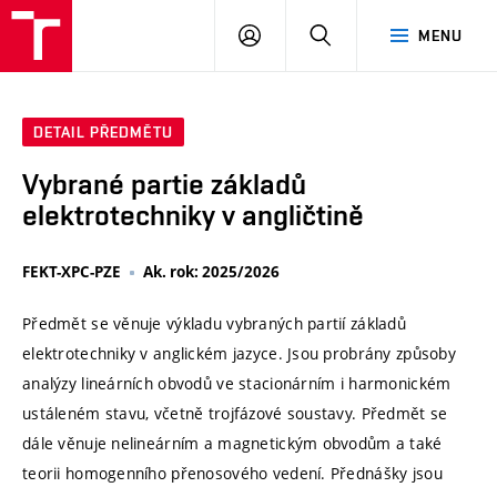
VUT
PŘIHLÁSIT
HLEDAT
MENU
SE
DETAIL PŘEDMĚTU
Vybrané partie základů
elektrotechniky v angličtině
FEKT-XPC-PZE
Ak. rok: 2025/2026
Předmět se věnuje výkladu vybraných partií základů
elektrotechniky v anglickém jazyce. Jsou probrány způsoby
analýzy lineárních obvodů ve stacionárním i harmonickém
ustáleném stavu, včetně trojfázové soustavy. Předmět se
dále věnuje nelineárním a magnetickým obvodům a také
teorii homogenního přenosového vedení. Přednášky jsou