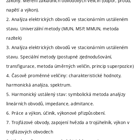
zákony. Měření základních obvodových veličin (odpor, proud,
napětí a výkon).
2. Analýza elektrických obvodů ve stacionárním ustáleném
stavu. Univerzální metody (MUN, MSP, MMUN, metoda
razítek)
3. Analýza elektrických obvodů ve stacionárním ustáleném
stavu. Speciální metody (postupné zjednodušování,
transfigurace, metoda úměrných veličin, princip superpozice)
4. Časově proměnné veličiny: charakteristické hodnoty,
harmonická analýza, spektrum.
5. Harmonický ustálený stav: symbolická metoda analýzy
lineárních obvodů, impedance, admitance.
6. Práce a výkon, účiník, výkonové přizpůsobení.
7. Trojfázové obvody, zapojení hvězda a trojúhelník, výkon v
trojfázových obvodech