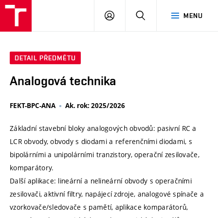
VUT
PŘIHLÁSIT
HLEDAT
MENU
SE
DETAIL PŘEDMĚTU
Analogová technika
FEKT-BPC-ANA
Ak. rok: 2025/2026
Základní stavební bloky analogových obvodů: pasivní RC a
LCR obvody, obvody s diodami a referenčními diodami, s
bipolárními a unipolárními tranzistory, operační zesilovače,
komparátory.
Další aplikace: lineární a nelineární obvody s operačními
zesilovači, aktivní filtry, napájecí zdroje, analogové spínače a
vzorkovače/sledovače s pamětí, aplikace komparátorů,