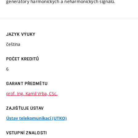
generátory harmonických a neharmonických signálů.
JAZYK VÝUKY
čeština
POČET KREDITŮ
6
GARANT PŘEDMĚTU
prof. Ing. Kamil Vrba, CSc.
ZAJIŠŤUJE ÚSTAV
Ústav telekomunikací (UTKO)
VSTUPNÍ ZNALOSTI