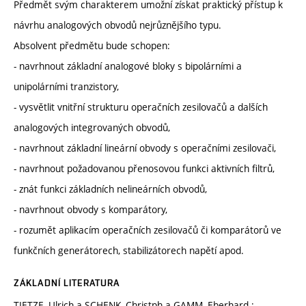
Předmět svým charakterem umožní získat praktický přístup k
návrhu analogových obvodů nejrůznějšího typu.
Absolvent předmětu bude schopen:
- navrhnout základní analogové bloky s bipolárními a
unipolárními tranzistory,
- vysvětlit vnitřní strukturu operačních zesilovačů a dalších
analogových integrovaných obvodů,
- navrhnout základní lineární obvody s operačními zesilovači,
- navrhnout požadovanou přenosovou funkci aktivních filtrů,
- znát funkci základních nelineárních obvodů,
- navrhnout obvody s komparátory,
- rozumět aplikacím operačních zesilovačů či komparátorů ve
funkčních generátorech, stabilizátorech napětí apod.
ZÁKLADNÍ LITERATURA
TIETZE, Ulrich a SCHENK, Christph a GAMM, Eberhard.: