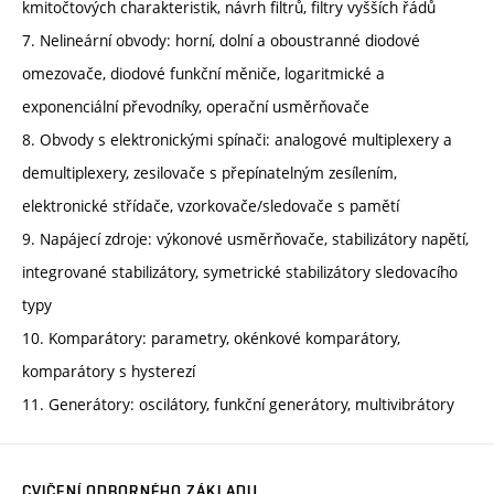
kmitočtových charakteristik, návrh filtrů, filtry vyšších řádů
7. Nelineární obvody: horní, dolní a oboustranné diodové
omezovače, diodové funkční měniče, logaritmické a
exponenciální převodníky, operační usměrňovače
8. Obvody s elektronickými spínači: analogové multiplexery a
demultiplexery, zesilovače s přepínatelným zesílením,
elektronické střídače, vzorkovače/sledovače s pamětí
9. Napájecí zdroje: výkonové usměrňovače, stabilizátory napětí,
integrované stabilizátory, symetrické stabilizátory sledovacího
typy
10. Komparátory: parametry, okénkové komparátory,
komparátory s hysterezí
11. Generátory: oscilátory, funkční generátory, multivibrátory
CVIČENÍ ODBORNÉHO ZÁKLADU