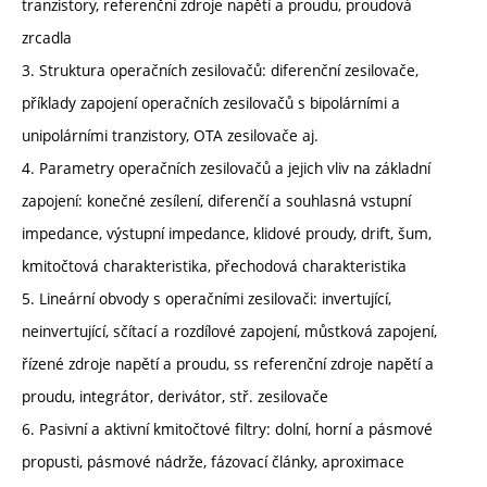
tranzistory, referenční zdroje napětí a proudu, proudová
zrcadla
3. Struktura operačních zesilovačů: diferenční zesilovače,
příklady zapojení operačních zesilovačů s bipolárními a
unipolárními tranzistory, OTA zesilovače aj.
4. Parametry operačních zesilovačů a jejich vliv na základní
zapojení: konečné zesílení, diferenčí a souhlasná vstupní
impedance, výstupní impedance, klidové proudy, drift, šum,
kmitočtová charakteristika, přechodová charakteristika
5. Lineární obvody s operačními zesilovači: invertující,
neinvertující, sčítací a rozdílové zapojení, můstková zapojení,
řízené zdroje napětí a proudu, ss referenční zdroje napětí a
proudu, integrátor, derivátor, stř. zesilovače
6. Pasivní a aktivní kmitočtové filtry: dolní, horní a pásmové
propusti, pásmové nádrže, fázovací články, aproximace