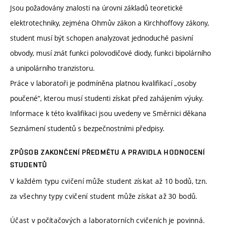
Jsou požadovány znalosti na úrovni základů teoretické
elektrotechniky, zejména Ohmův zákon a Kirchhoffovy zákony,
student musí být schopen analyzovat jednoduché pasivní
obvody, musí znát funkci polovodičové diody, funkci bipolárního
a unipolárního tranzistoru.
Práce v laboratoři je podmíněna platnou kvalifikací „osoby
poučené“, kterou musí studenti získat před zahájením výuky.
Informace k této kvalifikaci jsou uvedeny ve Směrnici děkana
Seznámení studentů s bezpečnostními předpisy.
ZPŮSOB ZAKONČENÍ PŘEDMĚTU A PRAVIDLA HODNOCENÍ
STUDENTŮ
V každém typu cvičení může student získat až 10 bodů, tzn.
za všechny typy cvičení student může získat až 30 bodů.
Účast v počítačových a laboratorních cvičeních je povinná.