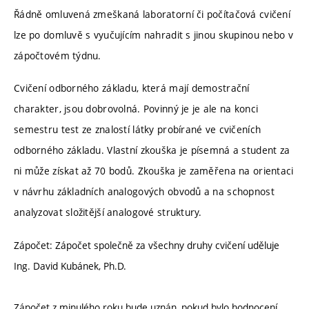
Řádně omluvená zmeškaná laboratorní či počítačová cvičení
lze po domluvě s vyučujícím nahradit s jinou skupinou nebo v
zápočtovém týdnu.
Cvičení odborného základu, která mají demostrační
charakter, jsou dobrovolná. Povinný je je ale na konci
semestru test ze znalostí látky probírané ve cvičeních
odborného základu. Vlastní zkouška je písemná a student za
ni může získat až 70 bodů. Zkouška je zaměřena na orientaci
v návrhu základních analogových obvodů a na schopnost
analyzovat složitější analogové struktury.
Zápočet: Zápočet společně za všechny druhy cvičení uděluje
Ing. David Kubánek, Ph.D.
Zápočet z minulého roku bude uznán, pokud bylo hodnocení