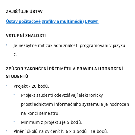
ZAJIŠŤUJE ÚSTAV
Ústav počítačové grafiky a multimédií (UPGM)
VSTUPNÍ ZNALOSTI
Je nezbytné mít základní znalosti programování v jazyku
C.
ZPŮSOB ZAKONČENÍ PŘEDMĚTU A PRAVIDLA HODNOCENÍ
STUDENTŮ
Projekt - 20 bodů.
Projekt studenti odevzdávají elektronicky
prostřednictvím informačního systému a je hodnocen
na konci semestru.
Minimum z projektu je 5 bodů.
Plnění úkolů na cvičeních, 6 x 3 bodů - 18 bodů.