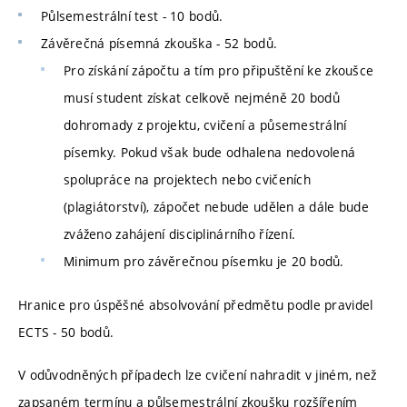
Půlsemestrální test - 10 bodů.
Závěrečná písemná zkouška - 52 bodů.
Pro získání zápočtu a tím pro připuštění ke zkoušce
musí student získat celkově nejméně 20 bodů
dohromady z projektu, cvičení a půsemestrální
písemky. Pokud však bude odhalena nedovolená
spolupráce na projektech nebo cvičeních
(plagiátorství), zápočet nebude udělen a dále bude
zváženo zahájení disciplinárního řízení.
Minimum pro závěrečnou písemku je 20 bodů.
Hranice pro úspěšné absolvování předmětu podle pravidel
ECTS - 50 bodů.
V odůvodněných případech lze cvičení nahradit v jiném, než
zapsaném termínu a půlsemestrální zkoušku rozšířením