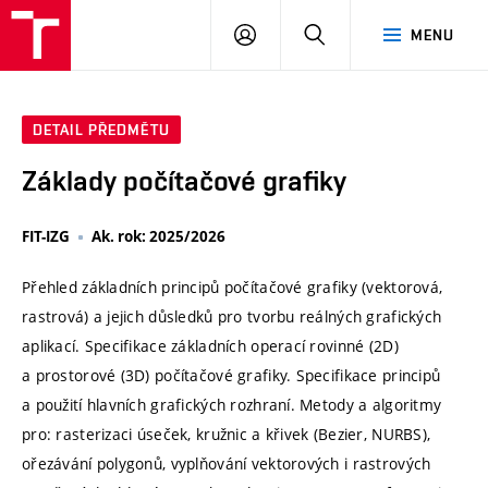
VUT
PŘIHLÁSIT
HLEDAT
MENU
SE
DETAIL PŘEDMĚTU
Základy počítačové grafiky
FIT-IZG
Ak. rok: 2025/2026
Přehled základních principů počítačové grafiky (vektorová,
rastrová) a jejich důsledků pro tvorbu reálných grafických
aplikací. Specifikace základních operací rovinné (2D)
a prostorové (3D) počítačové grafiky. Specifikace principů
a použití hlavních grafických rozhraní. Metody a algoritmy
pro: rasterizaci úseček, kružnic a křivek (Bezier, NURBS),
ořezávání polygonů, vyplňování vektorových i rastrových