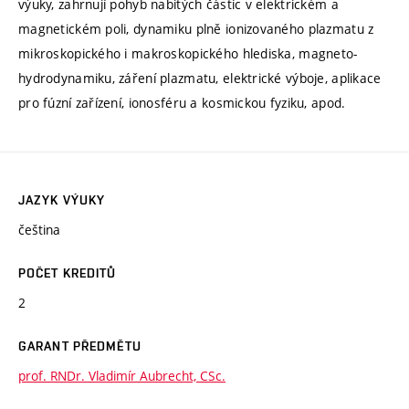
výuky, zahrnují pohyb nabitých částic v elektrickém a
magnetickém poli, dynamiku plně ionizovaného plazmatu z
mikroskopického i makroskopického hlediska, magneto-
hydrodynamiku, záření plazmatu, elektrické výboje, aplikace
pro fúzní zařízení, ionosféru a kosmickou fyziku, apod.
JAZYK VÝUKY
čeština
POČET KREDITŮ
2
GARANT PŘEDMĚTU
prof. RNDr. Vladimír Aubrecht, CSc.