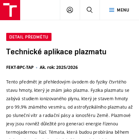
VUT
PŘIHLÁSIT
HLEDAT
MENU
SE
DETAIL PŘEDMĚTU
Technické aplikace plazmatu
FEKT-BPC-TAP
Ak. rok: 2025/2026
Tento předmět je přehledovým úvodem do fyziky čtvrtého
stavu hmoty, který je znám jako plazma. Fyzika plazmatu se
zabývá studiem ionizovaného plynu, který je stavem hmoty
pro 99,9% známého vesmíru, od astrofyzikálního plazmatu až
po sluneční vítr a radiační pásy a ionosféru Země. Plazmové
jevy jsou rovněž důležité pro generaci energie řízenou
termojadernou fúzí. Témata, která budou probírána během