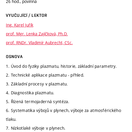
26 hod., povinná
VYUČUJÍCÍ / LEKTOR
Ing. Karel Juřík
prof. Mgr. Lenka Zajíčková, Ph.D.
prof. RNDr. Vladimír Aubrecht, CSc.
OSNOVA
1. Úvod do fyziky plazmatu, historie, základní parametry.
2. Technické aplikace plazmatu - přhled.
3. Základní procesy v plazmatu.
4. Diagnostika plazmatu.
5. Řízená termojaderná syntéza.
6. Systematika výbojů v plynech, výboje za atmosférického
tlaku.
7. Nízkotlaké výboje v plynech.