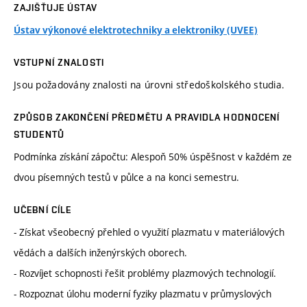
ZAJIŠŤUJE ÚSTAV
Ústav výkonové elektrotechniky a elektroniky (UVEE)
VSTUPNÍ ZNALOSTI
Jsou požadovány znalosti na úrovni středoškolského studia.
ZPŮSOB ZAKONČENÍ PŘEDMĚTU A PRAVIDLA HODNOCENÍ
STUDENTŮ
Podmínka získání zápočtu: Alespoň 50% úspěšnost v každém ze
dvou písemných testů v půlce a na konci semestru.
UČEBNÍ CÍLE
- Získat všeobecný přehled o využití plazmatu v materiálových
vědách a dalších inženýrských oborech.
- Rozvíjet schopnosti řešit problémy plazmových technologií.
- Rozpoznat úlohu moderní fyziky plazmatu v průmyslových