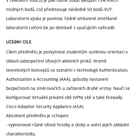
V celkovém součtu je pak nutné získat alespoň 75% všech
možných bodů, což představuje následně 50 bodů VUT.
Laboratorní výuka je povinná, řádně omluvené zmeškané
laboratorní cvičení lze po domluvě s vyučujícím nahradit.
UČEBNÍ CÍLE
Cílem předmětu je poskytnout studentům ucelenou orientaci v
oblasti zabezpečení síťových aktivních prvků. Kromě
teoretických konceptů se seznámí s technologií Authentication,
Authorization a Accounting (AAA), způsoby nastavení
bezpečnosti na směrovačích a zařízeních druhé vrstvy. Naučí se
konfigurovat Virtuální privátní sítě (VPN) sítě a také firewally
Cisco Adaptive Security Appliance (ASA).
Absolvent předmětu je schopen:
- vyjmenovat různé síťové hrozby a útoky a uvést jejich základní
charakteristiky,