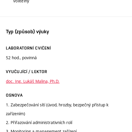
volitelný
Typ (způsob) výuky
LABORATORNÍ CVIČENÍ
52 hod., povinná
VYUČUJÍCÍ / LEKTOR
doc. Ing. Lukáš Malina, Ph.D.
OSNOVA
1. Zabezpečování sítí (úvod, hrozby, bezpečný přístup k
zařízením)
2. Přiřazování administrativních rolí
3. Monitoring a management zařízení