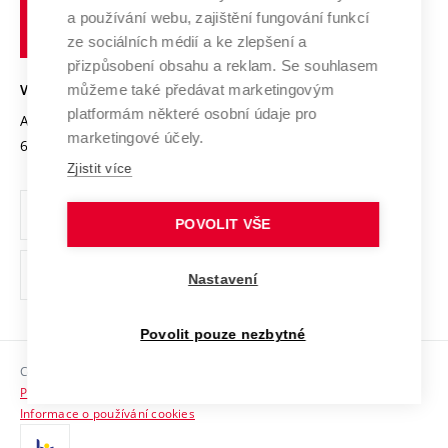
učení
Služby univerzity
Transfer znalostí
a používání webu, zajištění fungování funkcí
technické
Podnikavá univerzita / ContriBUTe
Mezinárodní dohody
ze sociálních médií a ke zlepšení a
Open Science
v
Bezpečná univerzita
přizpůsobení obsahu a reklam. Se souhlasem
Univerzitní sítě
Brně
Projekty
můžeme také předávat marketingovým
VYSOKÉ UČENÍ TECHNICKÉ V BRNĚ
Vyznamenání
platformám některé osobní údaje pro
Projekty ze strukturálních fondů
Antonínská 548/1
www.vut.cz
marketingové účely.
Organizační struktura
602 00 Brno
vut@vutbr.cz
Specifický výzkum
Zjistit více
Úřední deska
Ochrana osobních údajů
POVOLIT VŠE
(externí
Pracovní příležitosti
Nastavení
odkaz)
Podpora a rozvoj zaměstnanců a studujících
Povolit pouze nezbytné
Rovné příležitosti
Copyright © 2026 VUT
Sociální bezpečí
Prohlášení o přístupnosti
HR Award
Informace o používání cookies