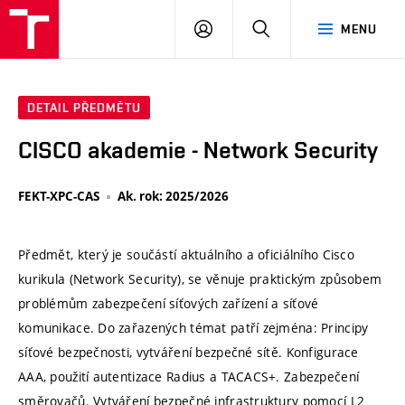
VUT
PŘIHLÁSIT
HLEDAT
MENU
SE
DETAIL PŘEDMĚTU
CISCO akademie - Network Security
FEKT-XPC-CAS
Ak. rok: 2025/2026
Předmět, který je součástí aktuálního a oficiálního Cisco
kurikula (Network Security), se věnuje praktickým způsobem
problémům zabezpečení síťových zařízení a síťové
komunikace. Do zařazených témat patří zejména: Principy
síťové bezpečnosti, vytváření bezpečné sítě. Konfigurace
AAA, použití autentizace Radius a TACACS+. Zabezpečení
směrovačů. Vytváření bezpečné infrastruktury pomocí L2