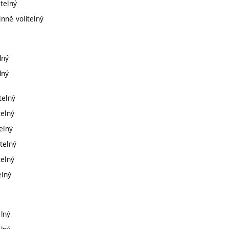
itelný
nně volitelný
lný
lný
telný
telný
elný
telný
telný
elný
elný