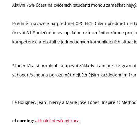
Aktivní 75% účast na cvičeních (studenti mohou zameškat nejvý
Předmět navazuje na předmět XPC-FR1. Cílem předmětu je tedy
úrovni A1 Společného evropského referenčního rámce pro jazy
kompetence a obstáli v jednoduchých komunikačních situacích 
Student/ka si prohloubí a upevní základy francouzské gramat
schopen/schopna porozumět nejběžnějším každodenním fran
Le Bougnec, Jean-Thierry a Marie-José Lopes. Inspire 1: Méthod
aktuální otevřený kurz
eLearning: