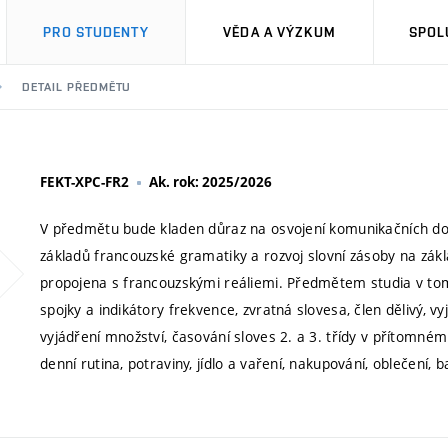
PRO STUDENTY
VĚDA A VÝZKUM
SPOL
DETAIL PŘEDMĚTU
FEKT-XPC-FR2
Ak. rok: 2025/2026
V předmětu bude kladen důraz na osvojení komunikačních doved
základů francouzské gramatiky a rozvoj slovní zásoby na zák
propojena s francouzskými reáliemi. Předmětem studia v tom
spojky a indikátory frekvence, zvratná slovesa, člen dělivý, 
vyjádření množství, časování sloves 2. a 3. třídy v přítomné
denní rutina, potraviny, jídlo a vaření, nakupování, oblečení, 