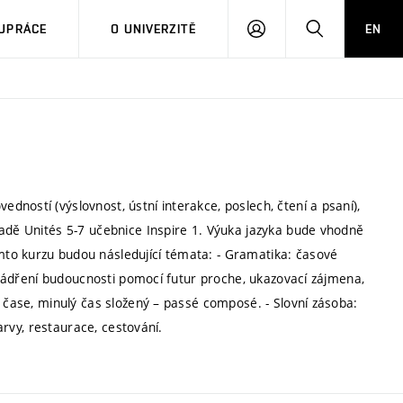
PŘIHLÁSIT
HLEDAT
UPRÁCE
O UNIVERZITĚ
EN
SE
ností (výslovnost, ústní interakce, poslech, čtení a psaní),
ladě Unités 5-7 učebnice Inspire 1. Výuka jazyka bude vhodně
to kurzu budou následující témata: - Gramatika: časové
vyjádření budoucnosti pomocí futur proche, ukazovací zájmena,
m čase, minulý čas složený – passé composé. - Slovní zásoba:
barvy, restaurace, cestování.