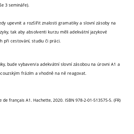
še 3 semináře).
 upevnit a rozšířit znalosti gramatiky a slovní zásoby na
ky, tak aby absolventi kurzu měli adekvátní jazykové
při cestování, studiu či práci.
iky, bude vybaven/a adekvátní slovní zásobou na úrovni A1 a
couzským frázím a vhodně na ně reagovat.
e de français A1. Hachette, 2020. ISBN 978-2-01-513575-5. (FR)