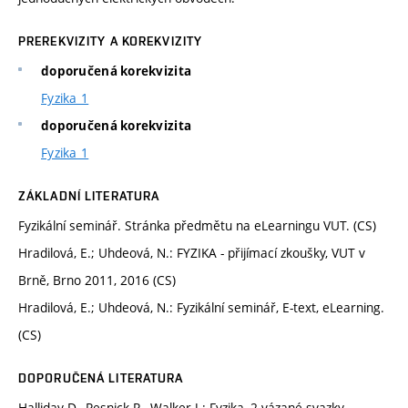
PREREKVIZITY A KOREKVIZITY
doporučená korekvizita
Fyzika 1
doporučená korekvizita
Fyzika 1
ZÁKLADNÍ LITERATURA
Fyzikální seminář. Stránka předmětu na eLearningu VUT. (CS)
Hradilová, E.; Uhdeová, N.: FYZIKA - přijímací zkoušky, VUT v
Brně, Brno 2011, 2016 (CS)
Hradilová, E.; Uhdeová, N.: Fyzikální seminář, E-text, eLearning.
(CS)
DOPORUČENÁ LITERATURA
Halliday D., Resnick R., Walker J.: Fyzika, 2 vázané svazky.