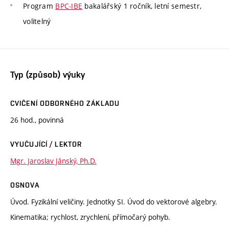
Program
BPC-IBE
bakalářský 1 ročník, letní semestr,
volitelný
Typ (způsob) výuky
CVIČENÍ ODBORNÉHO ZÁKLADU
26 hod., povinná
VYUČUJÍCÍ / LEKTOR
Mgr. Jaroslav Jánský, Ph.D.
OSNOVA
Úvod. Fyzikální veličiny. Jednotky SI. Úvod do vektorové algebry.
Kinematika; rychlost, zrychlení, přímočarý pohyb.