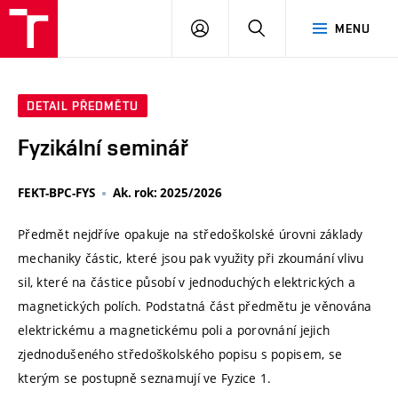
VUT
PŘIHLÁSIT
HLEDAT
MENU
SE
DETAIL PŘEDMĚTU
Fyzikální seminář
FEKT-BPC-FYS
Ak. rok: 2025/2026
Předmět nejdříve opakuje na středoškolské úrovni základy
mechaniky částic, které jsou pak využity při zkoumání vlivu
sil, které na částice působí v jednoduchých elektrických a
magnetických polích. Podstatná část předmětu je věnována
elektrickému a magnetickému poli a porovnání jejich
zjednodušeného středoškolského popisu s popisem, se
kterým se postupně seznamují ve Fyzice 1.