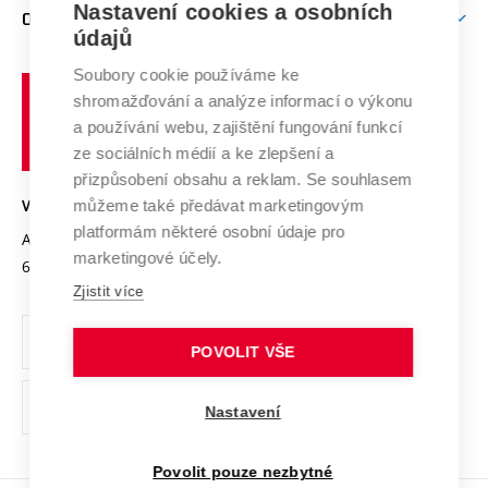
Mezinárodní vědecká rada
Nastavení cookies a osobních
O UNIVERZITĚ
Doktorské studium
Podpora podnikání
E-přihláška
údajů
Zahraniční spolupráce
Systém zajišťování kvality výzkumu
Profil univerzity
Spolupráce se školami
Soubory cookie používáme ke
Vysoké
Výzkumné infrastruktury
shromažďování a analýze informací o výkonu
Udržitelná univerzita
učení
Služby univerzity
Transfer znalostí
a používání webu, zajištění fungování funkcí
technické
Podnikavá univerzita / ContriBUTe
Mezinárodní dohody
ze sociálních médií a ke zlepšení a
Open Science
v
Bezpečná univerzita
přizpůsobení obsahu a reklam. Se souhlasem
Univerzitní sítě
Brně
Projekty
můžeme také předávat marketingovým
VYSOKÉ UČENÍ TECHNICKÉ V BRNĚ
Vyznamenání
platformám některé osobní údaje pro
Projekty ze strukturálních fondů
Antonínská 548/1
www.vut.cz
marketingové účely.
Organizační struktura
602 00 Brno
vut@vutbr.cz
Specifický výzkum
Zjistit více
Úřední deska
Ochrana osobních údajů
POVOLIT VŠE
(externí
Pracovní příležitosti
Nastavení
odkaz)
Podpora a rozvoj zaměstnanců a studujících
Povolit pouze nezbytné
Rovné příležitosti