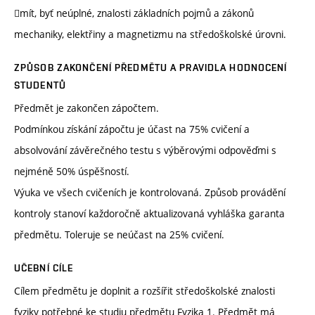
mít, byť neúplné, znalosti základních pojmů a zákonů
mechaniky, elektřiny a magnetizmu na středoškolské úrovni.
ZPŮSOB ZAKONČENÍ PŘEDMĚTU A PRAVIDLA HODNOCENÍ
STUDENTŮ
Předmět je zakončen zápočtem.
Podmínkou získání zápočtu je účast na 75% cvičení a
absolvování závěrečného testu s výběrovými odpověďmi s
nejméně 50% úspěšností.
Výuka ve všech cvičeních je kontrolovaná. Způsob provádění
kontroly stanoví každoročně aktualizovaná vyhláška garanta
předmětu. Toleruje se neúčast na 25% cvičení.
UČEBNÍ CÍLE
Cílem předmětu je doplnit a rozšířit středoškolské znalosti
fyziky potřebné ke studiu předmětu Fyzika 1. Předmět má