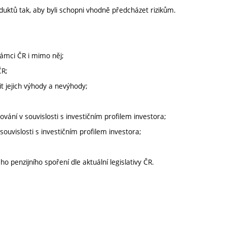
duktů tak, aby byli schopni vhodně předcházet rizikům.
ámci ČR i mimo něj;
ČR;
it jejich výhody a nevýhody;
ování v souvislosti s investičním profilem investora;
ouvislosti s investičním profilem investora;
 penzijního spoření dle aktuální legislativy ČR.