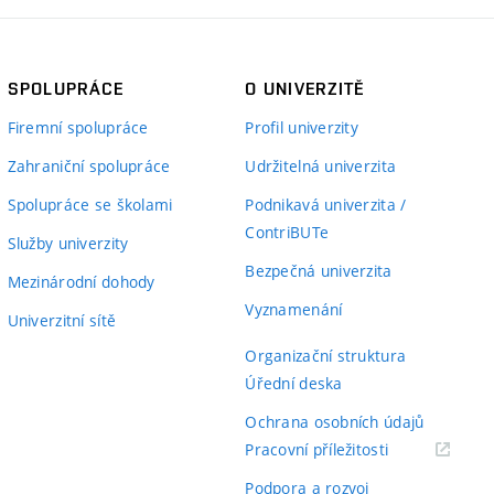
SPOLUPRÁCE
O UNIVERZITĚ
Firemní spolupráce
Profil univerzity
Zahraniční spolupráce
Udržitelná univerzita
Spolupráce se školami
Podnikavá univerzita /
ContriBUTe
Služby univerzity
Bezpečná univerzita
Mezinárodní dohody
Vyznamenání
Univerzitní sítě
Organizační struktura
Úřední deska
Ochrana osobních údajů
(externí
Pracovní příležitosti
odkaz)
Podpora a rozvoj