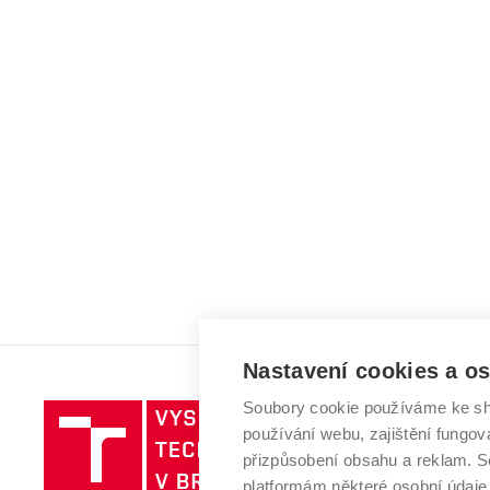
Nastavení cookies a o
Soubory cookie používáme ke sh
Vysoké
používání webu, zajištění fungová
učení
přizpůsobení obsahu a reklam.
technické
platformám některé osobní údaje