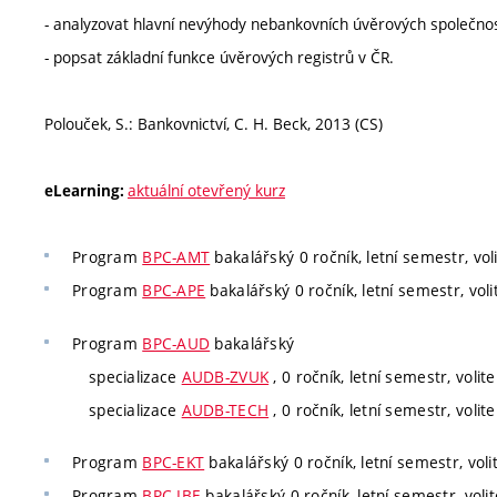
- analyzovat hlavní nevýhody nebankovních úvěrových společnos
- popsat základní funkce úvěrových registrů v ČR.
Polouček, S.: Bankovnictví, C. H. Beck, 2013 (CS)
aktuální otevřený kurz
eLearning:
Program
BPC-AMT
bakalářský 0 ročník, letní semestr, vol
Program
BPC-APE
bakalářský 0 ročník, letní semestr, voli
Program
BPC-AUD
bakalářský
specializace
AUDB-ZVUK
, 0 ročník, letní semestr, volite
specializace
AUDB-TECH
, 0 ročník, letní semestr, volite
Program
BPC-EKT
bakalářský 0 ročník, letní semestr, voli
Program
BPC-IBE
bakalářský 0 ročník, letní semestr, volit