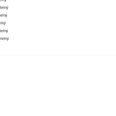
telný
telný
elný
telný
itelný