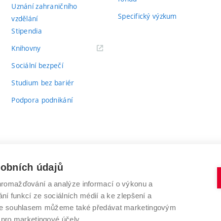
Uznání zahraničního
Specifický výzkum
vzdělání
Stipendia
(externí
Knihovny
odkaz)
Sociální bezpečí
Studium bez bariér
Podpora podnikání
sobních údajů
romažďování a analýze informací o výkonu a
VYSOKÉ UČENÍ TECHNICKÉ V BRNĚ
ní funkcí ze sociálních médií a ke zlepšení a
Antonínská 548/1
www.vut.cz
 Se souhlasem můžeme také předávat marketingovým
602 00 Brno
vut@vutbr.cz
 pro marketingové účely.