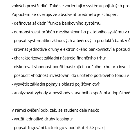
volných prostředků. Také se zorientují v systému pojistných pro
Zápočtem se ověřuje, že absolvent předmětu je schopen:
- definovat základní funkce bankovního systému;
- demonstrovat průběh mezibankovního platebního systému v r
- popsat systematiku vkladových a úvěrových produktů bank v 
- srovnat jednotlivé druhy elektronického bankovnictví a posoud
- charakterizovat základní nástroje finančního trhu;
- diskutovat vhodnost použití nástrojů finančního trhu pro invest
- posoudit vhodnost investování do určitého podílového fondu v s
- vysvětlit základní pojmy z oblasti pojišťovnictví;
- analyzovat výhody a nevýhody stavebního spoření a doplňkového
V rámci cvičení odb. zák. se student dále naučí:
- využít jednotlivé druhy leasingu;
- popsat fugování factoringu v podnikatelské praxi;