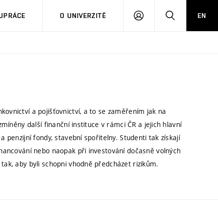
PŘIHLÁSIT
HLEDAT
UPRÁCE
O UNIVERZITĚ
EN
SE
kovnictví a pojišťovnictví, a to se zaměřením jak na
zmíněny další finanční instituce v rámci ČR a jejich hlavní
 penzijní fondy, stavební spořitelny. Studenti tak získají
financování nebo naopak při investování dočasně volných
 tak, aby byli schopni vhodně předcházet rizikům.