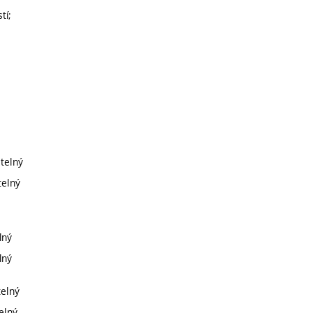
tí;
itelný
telný
lný
lný
telný
elný