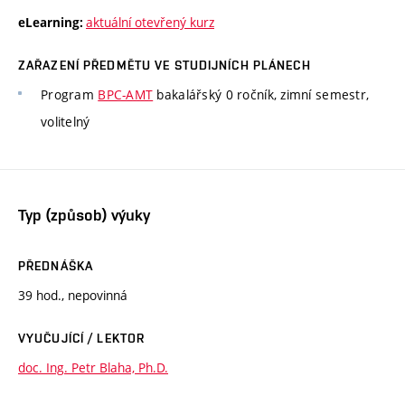
aktuální otevřený kurz
eLearning:
ZAŘAZENÍ PŘEDMĚTU VE STUDIJNÍCH PLÁNECH
Program
BPC-AMT
bakalářský 0 ročník, zimní semestr,
volitelný
Typ (způsob) výuky
PŘEDNÁŠKA
39 hod., nepovinná
VYUČUJÍCÍ / LEKTOR
doc. Ing. Petr Blaha, Ph.D.