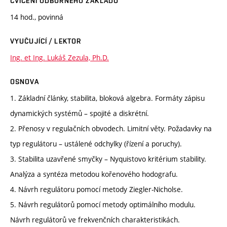
CVIČENÍ ODBORNÉHO ZÁKLADU
14 hod., povinná
VYUČUJÍCÍ / LEKTOR
Ing. et Ing. Lukáš Zezula, Ph.D.
OSNOVA
1. Základní články, stabilita, bloková algebra. Formáty zápisu
dynamických systémů – spojité a diskrétní.
2. Přenosy v regulačních obvodech. Limitní věty. Požadavky na
typ regulátoru – ustálené odchylky (řízení a poruchy).
3. Stabilita uzavřené smyčky – Nyquistovo kritérium stability.
Analýza a syntéza metodou kořenového hodografu.
4. Návrh regulátoru pomocí metody Ziegler-Nicholse.
5. Návrh regulátorů pomocí metody optimálního modulu.
Návrh regulátorů ve frekvenčních charakteristikách.