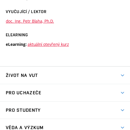
VYUČUJÍCÍ / LEKTOR
doc. Ing. Petr Blaha, Ph.D.
ELEARNING
aktuální otevřený kurz
eLearning:
ŽIVOT NA VUT
Atmosféra VUT
PRO UCHAZEČE
Prostory školy
Proč na VUT
Koleje
PRO STUDENTY
Studijní programy
Stravování
Předměty
Studijní předpisy
Studium a stáže v zahraničí
Stipendia
Dny otevřených dveří
VĚDA A VÝZKUM
Sport na VUT