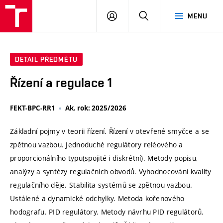
VUT
PŘIHLÁSIT
HLEDAT
MENU
SE
DETAIL PŘEDMĚTU
Řízení a regulace 1
FEKT-BPC-RR1
Ak. rok: 2025/2026
Základní pojmy v teorii řízení. Řízení v otevřené smyčce a se
zpětnou vazbou. Jednoduché regulátory reléového a
proporcionálního typu(spojité i diskrétní). Metody popisu,
analýzy a syntézy regulačních obvodů. Vyhodnocování kvality
regulačního děje. Stabilita systémů se zpětnou vazbou.
Ustálené a dynamické odchylky. Metoda kořenového
hodografu. PID regulátory. Metody návrhu PID regulátorů.