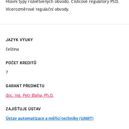
Hlavní typy rozvětvených obvodů. Číslicové regulátory PSD.
Vícerozměrové regulační obvody.
JAZYK VÝUKY
čeština
POČET KREDITŮ
7
GARANT PŘEDMĚTU
doc. Ing. Petr Blaha, Ph.D.
ZAJIŠŤUJE ÚSTAV
Ústav automatizace a měřicí techniky (UAMT)